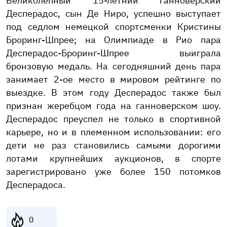
Великолепный 15-летний ганноверский
Десперадос, сын Де Ниро, успешно выступает
под седлом немецкой спортсменки Кристины
Броринг-Шпрее; на Олимпиаде в Рио пара
Десперадос-Броринг-Шпрее выиграла
бронзовую медаль. На сегодняшний день пара
занимает 2-ое место в мировом рейтинге по
выездке. В этом году Десперадос также был
признан жеребцом года на ганноверском шоу.
Десперадос преуспел не только в спортивной
карьере, но и в племенном использовании: его
дети не раз становились самыми дорогими
лотами крупнейших аукционов, в спорте
зарегистрировано уже более 150 потомков
Десперадоса.
0