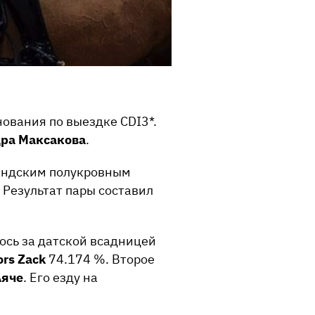
вания по выездке CDI3*.
ра Максакова
.
ландским полукровным
 Результат пары составил
лось за датской всадницей
ors Zack
74.174 %. Второе
Аяче
. Его езду на