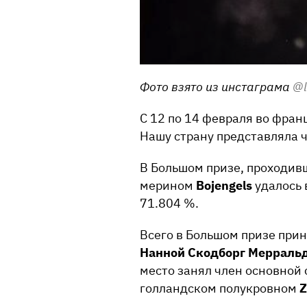
Фото взято из инстаграма
@l
C 12 по 14 февраля во фра
Нашу страну представляла 
В Большом призе, проходив
мерином
Bojengels
удалось 
71.804 %.
Всего в Большом призе прин
Нанной Скодборг Мерраль
место занял член основной
голландском полукровном
Z