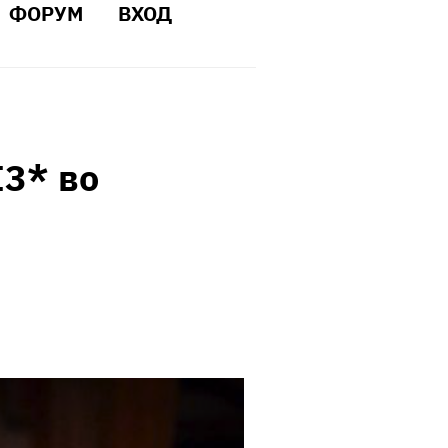
ФОРУМ
ВХОД
I3* во