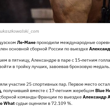
ukaszkowalski_com
нцузском
Ле-Мане
проходили международные соревно
член основной сборной России по выездке
Александ
шем в пятницу, Александре в паре с 15-летним гол
войти в тройку лучших, завоевав бронзовую медаль.
яли участие 25 спортивных пар. Первое место оста
д
, получившей вместе с 17-летним жеребцом
Blue H
 сборной команды Франции по выездке
Александр 
o What
судьи оценили в 72.109 %.