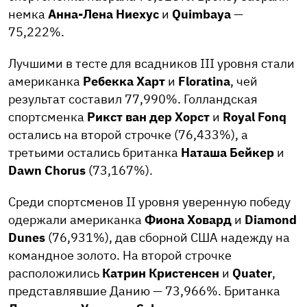
немка
Анна-Лена Ниехус
и
Quimbaya
—
75,222%.
Лучшими в тесте для всадников III уровня стали
американка
Ребекка Харт
и
Floratina
, чей
результат составил 77,990%. Голландская
спортсменка
Рикст ван дер Хорст
и
Royal Fonq
остались на второй строчке (76,433%), а
третьими остались британка
Наташа Бейкер
и
Dawn Chorus
(73,167%).
Среди спортсменов II уровня уверенную победу
одержали американка
Фиона Ховард
и
Diamond
Dunes
(76,931%), дав сборной США надежду на
командное золото. На второй строчке
расположились
Катрин Кристенсен
и
Quater
,
представлявшие Данию — 73,966%. Британка