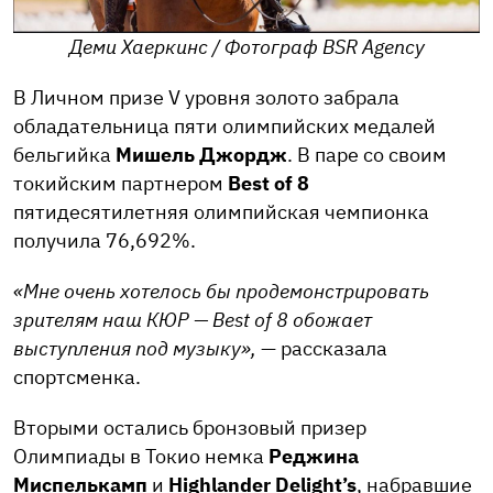
Деми Хаеркинс /
Фотограф BSR Agency
В Личном призе V уровня золото забрала
обладательница пяти олимпийских медалей
бельгийка
Мишель Джордж
. В паре со своим
токийским партнером
Best of 8
пятидесятилетняя олимпийская чемпионка
получила 76,692%.
«Мне очень хотелось бы продемонстрировать
зрителям наш КЮР — Best of 8 обожает
выступления под музыку»,
— рассказала
спортсменка.
Вторыми остались бронзовый призер
Олимпиады в Токио немка
Реджина
Миспелькамп
и
Highlander Delight’s
, набравшие