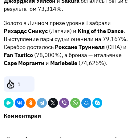
Джорджия Уилсон
и
Sakura
остались третьи с
результатом 73,314%.
Золото в Личном призе уровня I забрали
Рихардс Сникус
(Латвия) и
King of the Dance
.
Выступление пары судьи оценили на 79,167%.
Серебро досталось
Роксане Труннелл
(США) и
Fan Tastico
(78,000%), а бронза — итальянке
Саре Морганти
и
Mariebelle
(74,625%).
1
Комментарии