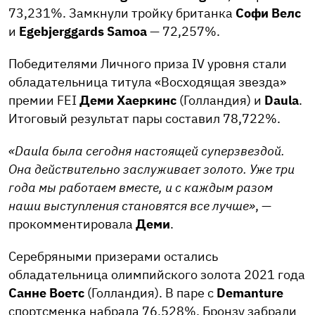
73,231%. Замкнули тройку британка
Софи Велс
и
Egebjerggards Samoa
— 72,257%.
Победителями Личного приза IV уровня стали
обладательница титула «Восходящая звезда»
премии FEI
Деми Хаеркинс
(Голландия) и
Daula
.
Итоговый результат пары составил 78,722%.
«Daula была сегодня настоящей суперзвездой.
Она действительно заслуживает золото. Уже три
года мы работаем вместе, и с каждым разом
наши выступления становятся все лучше»
, —
прокомментировала
Деми
.
Серебряными призерами остались
обладательница олимпийского золота 2021 года
Санне Воетс
(Голландия). В паре с
Demanture
спортсменка набрала 76,528%. Бронзу забрали