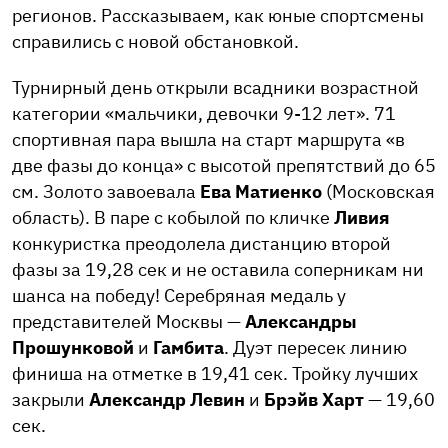
регионов. Рассказываем, как юные спортсмены
справились с новой обстановкой.
Турнирный день открыли всадники возрастной
категории «мальчики, девочки 9-12 лет». 71
спортивная пара вышла на старт маршрута «в
две фазы до конца» с высотой препятствий до 65
см. Золото завоевала
Ева Матиенко
(Московская
область). В паре с кобылой по кличке
Ливия
конкуристка преодолела дистанцию второй
фазы за 19,28 сек и не оставила соперникам ни
шанса на победу! Серебряная медаль у
представителей Москвы —
Александры
Прошунковой
и
Гамбита
. Дуэт пересек линию
финиша на отметке в 19,41 сек. Тройку лучших
закрыли
Александр Левин
и
Брэйв Харт
— 19,60
сек.