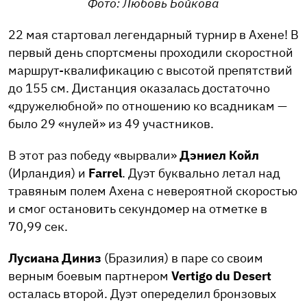
Фото: Любовь Бойкова
22 мая стартовал легендарный турнир в Ахене! В
первый день спортсмены проходили скоростной
маршрут-квалификацию с высотой препятствий
до 155 см. Дистанция оказалась достаточно
«дружелюбной» по отношению ко всадникам —
было 29 «нулей» из 49 участников.
В этот раз победу «вырвали»
Дэниел Койл
(Ирландия) и
Farrel
. Дуэт буквально летал над
травяным полем Ахена с невероятной скоростью
и смог остановить секундомер на отметке в
70,99 сек.
Лусиана Диниз
(Бразилия) в паре со своим
верным боевым партнером
Vertigo du Desert
осталась второй. Дуэт опеределил бронзовых