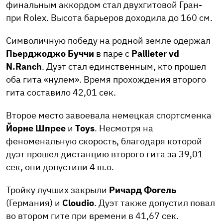
финальным аккордом стал двухгитовой Гран-
при Rolex. Высота барьеров доходила до 160 см.
Символичную победу на родной земле одержал
Пьерджоджо Буччи
в паре с
Pallieter vd
N.Ranch
. Дуэт стал единственным, кто прошел
оба гита «нулем». Время прохождения второго
гита составило 42,01 сек.
Второе место завоевала немецкая спортсменка
Йорне Шпрее
и
Toys
. Несмотря на
феноменальную скорость, благодаря которой
дуэт прошел дистанцию второго гита за 39,01
сек, они допустили 4 ш.о.
Тройку лучших закрыли
Ричард Фогель
(Германия) и
Cloudio
. Дуэт также допустил повал
во втором гите при времени в 41,67 сек.