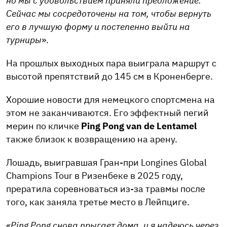
но мы с удовольствием приняли предложение.
Сейчас мы сосредоточены на том, чтобы вернуть
его в лучшую форму и постепенно выйти на
турниры
».
На прошлых выходных пара выиграла маршрут с
высотой препятствий до 145 см в Кроненберге.
Хорошие новости для немецкого спортсмена на
этом не заканчиваются. Его эффектный пегий
мерин по кличке
Ping Pong van de Lentamel
также близок к возвращению на арену.
Лошадь, выигравшая Гран-при Longines Global
Champions Tour в Ризенбеке в 2025 году,
прератила соревноваться из-за травмы после
того, как заняла третье место в Лейпциге.
«Ping Pong снова прыгает дома, и я надеюсь через