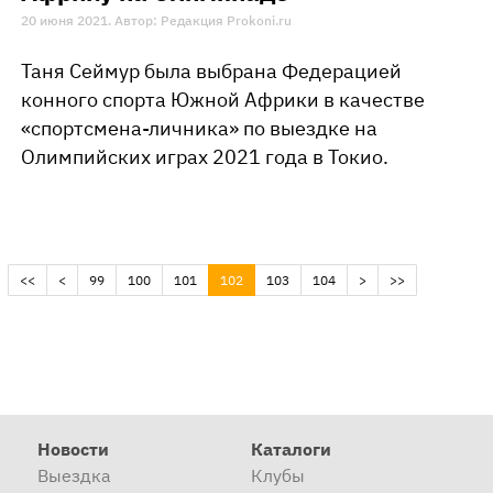
20 июня 2021. Автор: Редакция Prokoni.ru
​Таня Сеймур была выбрана Федерацией
конного спорта Южной Африки в качестве
«спортсмена-личника» по выездке на
Олимпийских играх 2021 года в Токио.
(current)
<<
<
99
100
101
102
103
104
>
>>
Новости
Каталоги
Выездка
Клубы