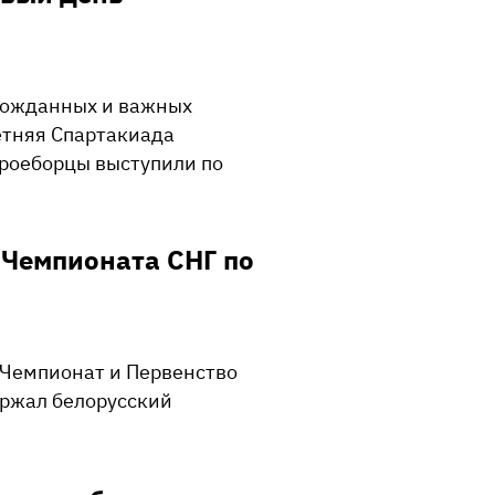
лгожданных и важных
етняя Спартакиада
роеборцы выступили по
 Чемпионата СНГ по
ь Чемпионат и Первенство
ержал белорусский