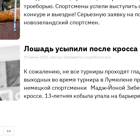
троеборью. Спортсмены успели выступить 
конкуре и выездке! Серьезную заявку на п
новозеландский спортсмен.
Лошадь усыпили после кросса
17 июня 2025. Автор: Елизавета Скоробогатько
К сожалению, не все турниры проходят гл
выходных во время турнира в Лумюлене п
немецкой спортсменки Мадж-Йоной Зибел
кроссе. 13-летняя кобыла упала на барьере
>>