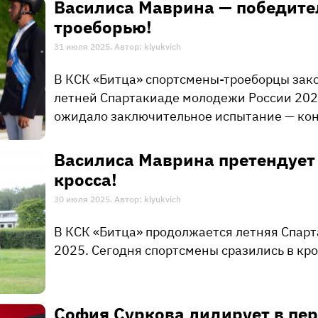
​Василиса Маврина — победит
троеборью!
31 июля 2025. Автор: klyukvich
В КСК «Битца» спортсмены-троеборцы зак
летней Спартакиаде молодежи России 202
ожидало заключительное испытание — кон
​Василиса Маврина претендует
кросса!
30 июля 2025. Автор: klyukvich
В КСК «Битца» продолжается летняя Спар
2025. Сегодня спортсмены сразились в кро
​София Суркова лидирует в пе