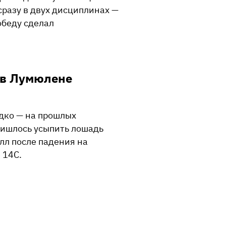
сразу в двух дисциплинах —
обеду сделал
 в Лумюлене
адко — на прошлых
ришлось усыпить лошадь
л после падения на
 14С.