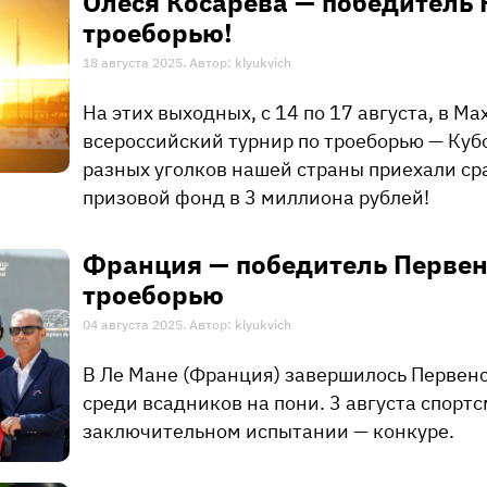
​Олеся Косарева — победитель
троеборью!
18 августа 2025. Автор: klyukvich
На этих выходных, с 14 по 17 августа, в M
всероссийский турнир по троеборью — Куб
разных уголков нашей страны приехали ср
призовой фонд в 3 миллиона рублей!
Франция — победитель Первен
троеборью
04 августа 2025. Автор: klyukvich
В Ле Мане (Франция) завершилось Первенс
среди всадников на пони. 3 августа спорт
заключительном испытании — конкуре.