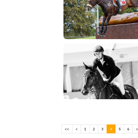
(current)
<<
<
1
2
3
4
5
6
>