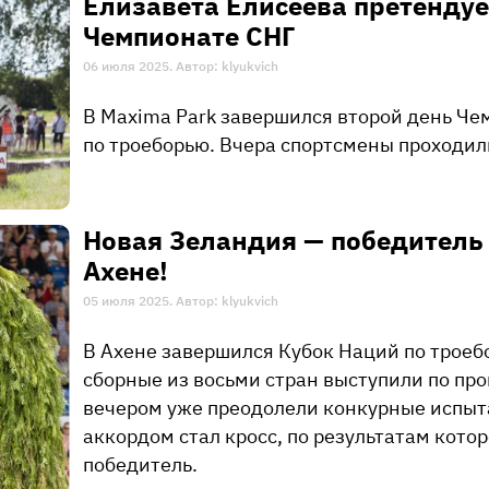
Елизавета Елисеева претендуе
Чемпионате СНГ
06 июля 2025. Автор: klyukvich
В Maxima Park завершился второй день Че
по троеборью. Вчера спортсмены проходил
Новая Зеландия — победитель
Ахене!
05 июля 2025. Автор: klyukvich
В Ахене завершился Кубок Наций по троеб
сборные из восьми стран выступили по пр
вечером уже преодолели конкурные испы
аккордом стал кросс, по результатам котор
победитель.