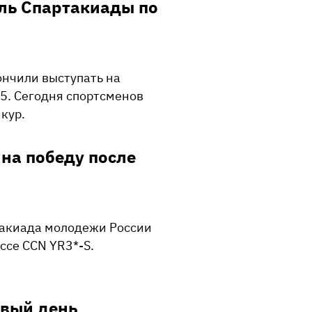
ель Спартакиады по
ончили выступать на
5. Сегодня спортсменов
кур.
 на победу после
такиада молодежи России
ссе CCN YR3*-S.
рвый день