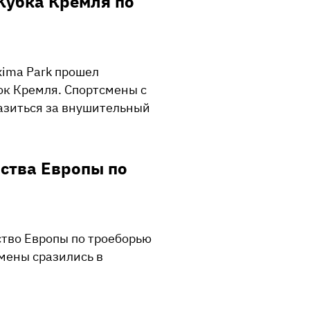
 Кубка Кремля по
axima Park прошел
ок Кремля. Спортсмены с
азиться за внушительный
ства Европы по
тво Европы по троеборью
смены сразились в