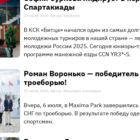
Спартакиады
29 июля 2025. Автор: klyukvich
В КСК «Битца» начался один из самых до
молодежных турниров в нашей стране — л
молодежи России 2025. Сегодня юниоры-т
программе манежной езды CCN YR3*-S.
Роман Воронько — победитель
троеборью!
07 июля 2025. Автор: Вероника Клюквина
Вчера, 6 июля, в Maxima Park завершилис
СНГ по троеборью. В результате победу од
спортсмен.