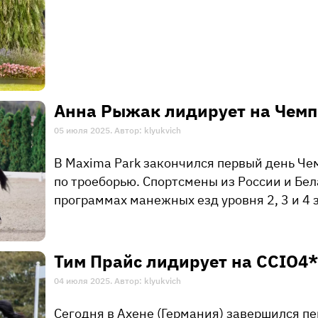
Анна Рыжак лидирует на Чемп
05 июля 2025. Автор: klyukvich
В Maxima Park закончился первый день Че
по троеборью. Спортсмены из России и Бел
программах манежных езд уровня 2, 3 и 4 
Тим Прайс лидирует на CCIO4*
04 июля 2025. Автор: klyukvich
Сегодня в Ахене (Германия) завершился п