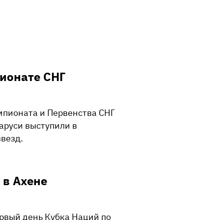
ионате СНГ
мпионата и Первенства СНГ
аруси выступили в
звезд.
 в Ахене
ервый день Кубка Наций по