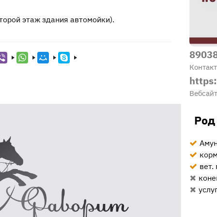
(второй этаж здания автомойки).
8903
Контак
https
Вебсай
Род
Амун
корм
вет.
коне
услу