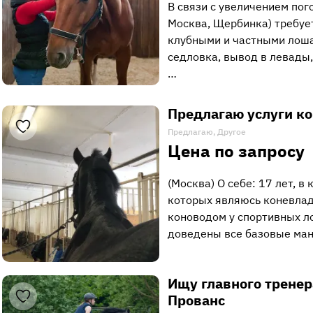
В связи с увеличением пог
Москва, Щербинка) требует
клубными и частными лоша
седловка, вывод в левады,
…
Предлагаю услуги к
Предлагаю, Другое
Цена по запросу
(Москва) О себе: 17 лет, в 
которых являюсь коневлад
коноводом у спортивных л
доведены все базовые ма
Ищу главного тренер
Прованс