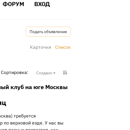
ФОРУМ
ВХОД
Подать объявление
Карточки
Список
Сортировка:
Создано
ный клуб на юге Москвы
яц
сква) требуется
 по верховой езде. У нас вы
ков разных возрастов, как