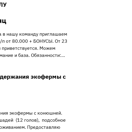
ЛУ
яц
а в нашу команду приглашаем
/п от 80.000 + БОНУСЫ. От 23
м приветствуется. Можем
имание и база. Обязанности:…
одержания экофермы с
ания экофермы с конюшней.
шадей (12 голов), подсобное
проживанием. Предоставляю