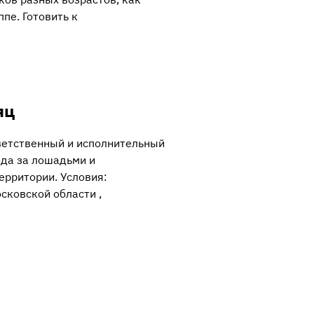
ппе. Готовить к
яц
етственный и исполнительный
ода за лошадьми и
ерритории. Условия:
сковской области ,