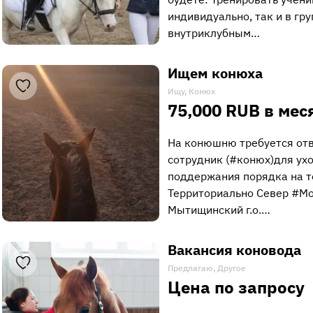
индивидуально, так и в гру
внутриклубным…
Ищем конюха
Ищу, Конюх
75,000 RUB в мес
На конюшню требуется отв
сотрудник (#конюх)для ух
поддержания порядка на т
Территориально Север #Мо
Мытищинский г.о.…
Вакансия коновода
Предлагаю, Другое
Цена по запросу