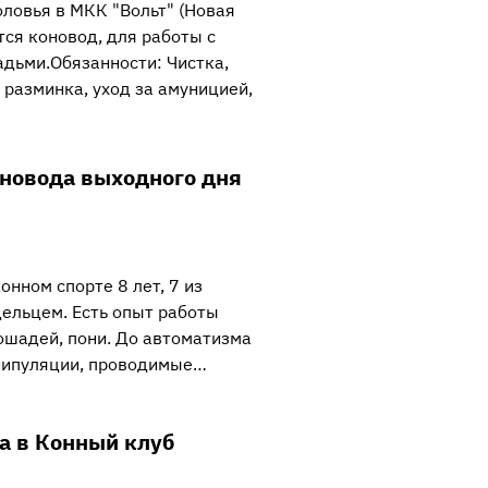
оловья в МКК "Вольт" (Новая
ся коновод, для работы с
дьми.Обязанности: Чистка,
 разминка, уход за амуницией,
оновода выходного дня
конном спорте 8 лет, 7 из
ельцем. Есть опыт работы
ошадей, пони. До автоматизма
нипуляции, проводимые…
а в Конный клуб