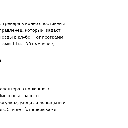
о тренера в конно спортивный
управленец, который задаст
 езды в клубе — от программ
нтами. Штат 30+ человек,…
а
волонтёра в конюшне в
 Имею опыт работы
огулках, ухода за лошадьми и
и с 5ти лет (с перерывами,