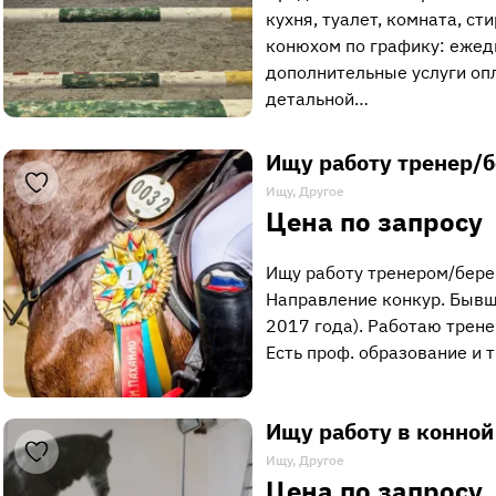
кухня, туалет, комната, с
конюхом по графику: ежед
дополнительные услуги оп
детальной…
Ищу работу тренер/
Ищу, Другое
Цена по запросу
Ищу работу тренером/берей
Направление конкур. Бывш
2017 года). Работаю трене
Есть проф. образование и 
Ищу работу в конной
Ищу, Другое
Цена по запросу