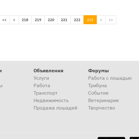
(current)
<<
<
218
219
220
221
222
223
>
>>
и
Объявления
Форумы
Услуги
Работа с лошадью
ы
Работа
Трибуна
Транспорт
События
Недвижимость
Ветеринария
Продажа лошадей
Творчество