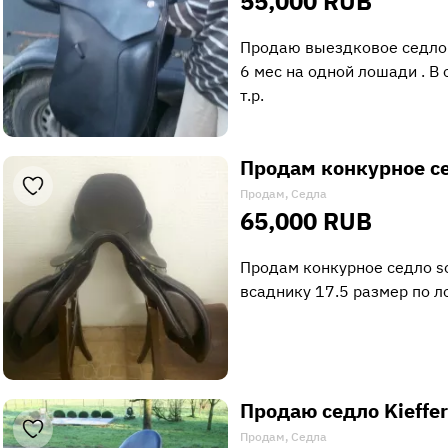
55,000 RUB
Продаю выездковое седло 
6 мес на одной лошади . В
т.р.
Продам конкурное се
Продам, Седла
65,000 RUB
Продам конкурное седло so
всаднику 17.5 размер по 
Продаю седло Kieffer
Продам, Седла