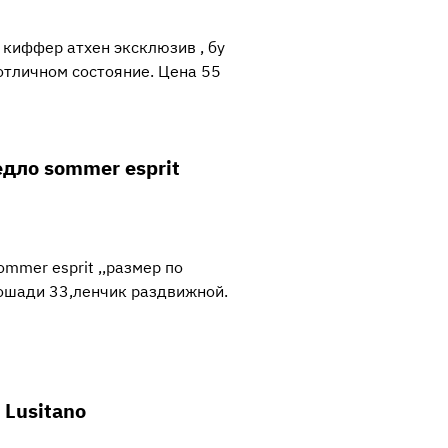
киффер атхен эксклюзив , бу
 отличном состояние. Цена 55
дло sommer esprit
mmer esprit ,,размер по
лошади 33,ленчик раздвижной.
 Lusitano