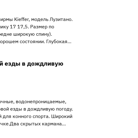
рмы Kieffer, модель Лузитано.
ику 17 17,5. Размер по
редне широкую спину).
хорошем состоянии. Глубокая…
й езды в дождливую
очные, водонепроницаемые,
вой езды в дождливую погоду.
 для конного спорта. Широкий
учке.Два скрытых кармана…