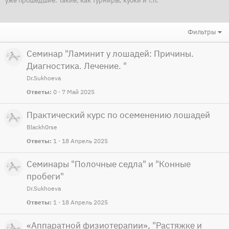
уже прошедшие. Такие, как турниры, кубки и т.п.
Фильтры
Семинар "Ламинит у лошадей: Причины.
Диагностика. Лечение. "
Dr.Sukhoeva
Ответы
0
7 Май 2025
Практический курс по осеменению лошадей
Blackh0rse
Ответы
1
18 Апрель 2025
Семинары "Полочные седла" и "Конные
пробеги"
Dr.Sukhoeva
Ответы
1
18 Апрель 2025
«Аппаратной физиотерапии», "Растяжке и