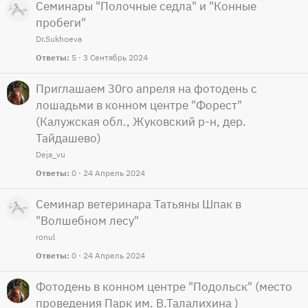
Семинары "Полочные седла" и "Конные
пробеги"
Dr.Sukhoeva
Ответы
5
3 Сентябрь 2024
Приглашаем 30го апреля на фотодень с
лошадьми в конном центре "Форест"
(Калужская обл., Жуковский р-н, дер.
Тайдашево)
Deja_vu
Ответы
0
24 Апрель 2024
Семинар ветеринара Татьяны Шпак в
"Волшебном лесу"
ronul
Ответы
0
24 Апрель 2024
Фотодень в конном центре "Подольск" (место
проведения Парк им. В.Талалихина )