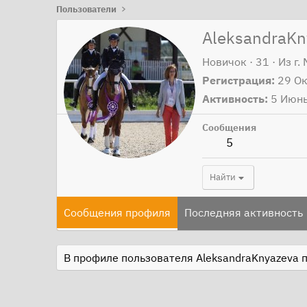
Пользователи
AleksandraKn
Новичок
·
31
·
Из
г.
Регистрация
29 О
Активность
5 Июн
Сообщения
5
Найти
Сообщения профиля
Последняя активность
В профиле пользователя AleksandraKnyazeva п