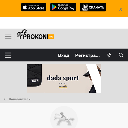
X
М
е
н
Вход
Регистрация
ю
Пользователи