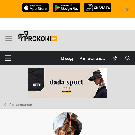
X
М
е
н
Вход
Регистрация
ю
Пользователи