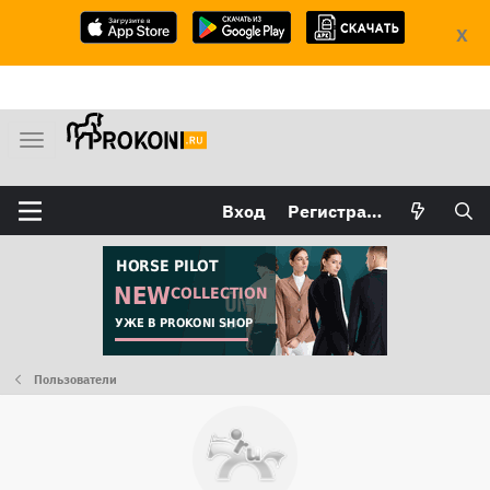
X
М
е
н
Вход
Регистрация
ю
Пользователи