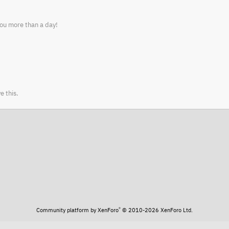
ou more than a day!
e this.
®
Community platform by XenForo
© 2010-2026 XenForo Ltd.