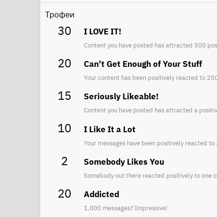
Трофеи
30
I LOVE IT!
Content you have posted has attracted 500 posi
20
Can't Get Enough of Your Stuff
Your content has been positively reacted to 25
15
Seriously Likeable!
Content you have posted has attracted a positiv
10
I Like It a Lot
Your messages have been positively reacted to 
2
Somebody Likes You
Somebody out there reacted positively to one o
20
Addicted
1,000 messages? Impressive!