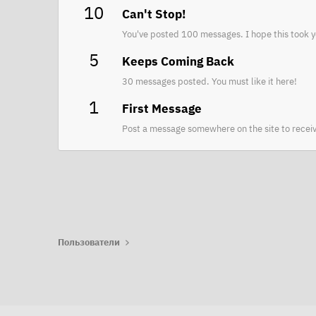
10
Can't Stop!
You've posted 100 messages. I hope this took y
5
Keeps Coming Back
30 messages posted. You must like it here!
1
First Message
Post a message somewhere on the site to receiv
Пользователи