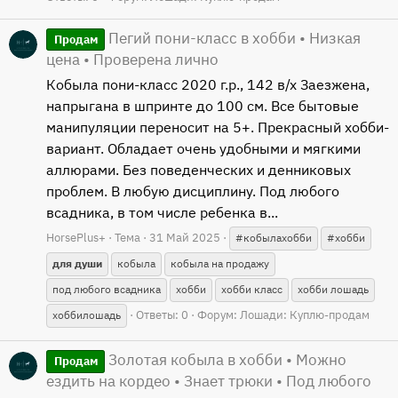
Пегий пони-класс в хобби • Низкая
Продам
цена • Проверена лично
Кобыла пони-класс 2020 г.р., 142 в/х Заезжена,
напрыгана в шпринте до 100 см. Все бытовые
манипуляции переносит на 5+. Прекрасный хобби-
вариант. Обладает очень удобными и мягкими
аллюрами. Без поведенческих и денниковых
проблем. В любую дисциплину. Под любого
всадника, в том числе ребенка в...
HorsePlus+
Тема
31 Май 2025
#кобылахобби
#хобби
для
души
кобыла
кобыла на продажу
под любого всадника
хобби
хобби класс
хобби лошадь
Ответы: 0
Форум:
Лошади: Куплю-продам
хоббилошадь
Золотая кобыла в хобби • Можно
Продам
ездить на кордео • Знает трюки • Под любого