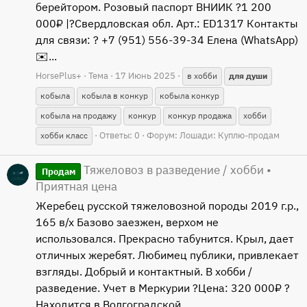
берейтором. Розовый паспорт ВНИИК ?1 200
000₽ |?Свердловская обл. Арт.: ED1317 Контакты
для связи: ? +7 (951) 556-39-34 Елена (WhatsApp)
✉️...
HorsePlus+
Тема
17 Июнь 2025
в хобби
для
души
кобыла
кобыла в конкур
кобыла конкур
кобыла на продажу
конкур
конкур продажа
хобби
Ответы: 0
Форум:
Лошади: Куплю-продам
хобби класс
Тяжеловоз в разведение / хобби •
Продам
Приятная цена
Жеребец русской тяжеловозной породы 2019 г.р.,
165 в/х Базово заезжен, верхом не
использовался. Прекрасно табунится. Крыл, дает
отличных жеребят. Любимец публики, привлекает
взгляды. Добрый и контактный. В хобби /
разведение. Учет в Меркурии ?Цена: 320 000₽ ?
Находится в Волгоградской...