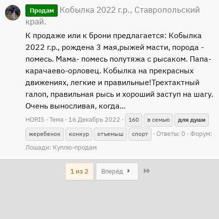
Кобылка 2022 г.р., Ставропольский
Продам
край.
К продаже или к брони предлагается: Кобылка
2022 г.р., рождена 3 мая,рыжей масти, порода -
помесь. Мама- помесь полутяжа с рысаком. Папа-
карачаево-орловец. Кобылка на прекрасных
движениях, легкие и правильные!Трехтактный
галоп, правильная рысь и хороший заступ на шагу.
Очень выносливая, когда...
HORIS
Тема
16 Декабрь 2022
160
в семью
для
души
Ответы: 0
Форум:
жеребенок
конкур
отъемыш
спорт
Лошади: Куплю-продам
Last
1 из 2
Вперёд