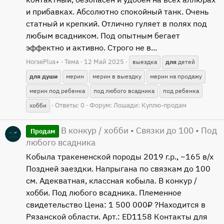
и прибавках. Абсолютно спокойный танк. Очень
статный и крепкий. Отлично гуляет в полях под
любым всадником. Под опытным бегает
эффектно и активно. Строго не в...
HorsePlus+
Тема
12 Май 2025
выездка
для
детей
для
души
мерин
мерин в выездку
мерин на продажу
мерин под ребенка
под любого всадника
под ребенка
Ответы: 0
Форум:
Лошади: Куплю-продам
хобби
В конкур / хобби • Связки до 100 • Под
Продам
любого всадника
Кобыла тракененской породы 2019 г.р., ~165 в/х
Поздней заездки. Напрыгана по связкам до 100
см. Адекватная, классная кобыла. В конкур /
хобби. Под любого всадника. Племенное
свидетельство Цена: 1 500 000₽ ?Находится в
Рязанской области. Арт.: ED1158 Контакты для