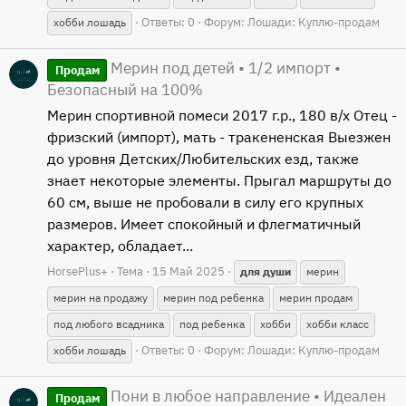
Ответы: 0
Форум:
Лошади: Куплю-продам
хобби лошадь
Мерин под детей • 1/2 импорт •
Продам
Безопасный на 100%
Мерин спортивной помеси 2017 г.р., 180 в/х Отец -
фризский (импорт), мать - тракененская Выезжен
до уровня Детских/Любительских езд, также
знает некоторые элементы. Прыгал маршруты до
60 см, выше не пробовали в силу его крупных
размеров. Имеет спокойный и флегматичный
характер, обладает...
HorsePlus+
Тема
15 Май 2025
для
души
мерин
мерин на продажу
мерин под ребенка
мерин продам
под любого всадника
под ребенка
хобби
хобби класс
Ответы: 0
Форум:
Лошади: Куплю-продам
хобби лошадь
Пони в любое направление • Идеален
Продам