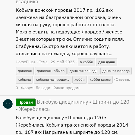
всадника
Кобыла донской породы 2017 г.р., 162 в/х
Заезжена на безтрензельном оголовье, очень
мягкая на руку, хорошо работает от голоса.
Можно ездить на недоуздке / кордео / железе.
Знает некоторые трюки. Отлично ходит в поля.
Стабунена. Быстро включается в работу,
отзывчива на команды, хорошо слушает...
HorsePlus+
Тема
29 Май 2025
в хобби
для
души
донская
донская кобыла
донская лошадь
донская порода
Ответы:
кобыла
кобыла на продажу
хобби
хобби класс
0
Форум:
Лошади: Куплю-продам
В любую дисциплину • Шпринт до 120
Продам
• Жеребилась
В любую дисциплину • Шпринт до 120 •
Жеребилась Кобыла тракененской породы 2014
г.р., 167 в/х Напрыгана в шпринте до 120 см.