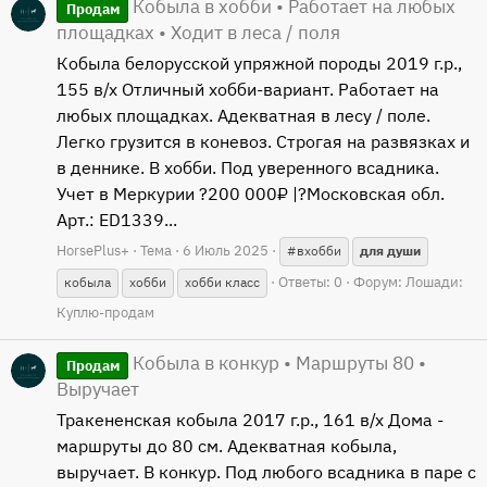
Кобыла в хобби • Работает на любых
Продам
площадках • Ходит в леса / поля
Кобыла белорусской упряжной породы 2019 г.р.,
155 в/х Отличный хобби-вариант. Работает на
любых площадках. Адекватная в лесу / поле.
Легко грузится в коневоз. Строгая на развязках и
в деннике. В хобби. Под уверенного всадника.
Учет в Меркурии ?200 000₽ |?Московская обл.
Арт.: ED1339...
HorsePlus+
Тема
6 Июль 2025
#вхобби
для
души
Ответы: 0
Форум:
Лошади:
кобыла
хобби
хобби класс
Куплю-продам
Кобыла в конкур • Маршруты 80 •
Продам
Выручает
Тракененская кобыла 2017 г.р., 161 в/х Дома -
маршруты до 80 см. Адекватная кобыла,
выручает. В конкур. Под любого всадника в паре с