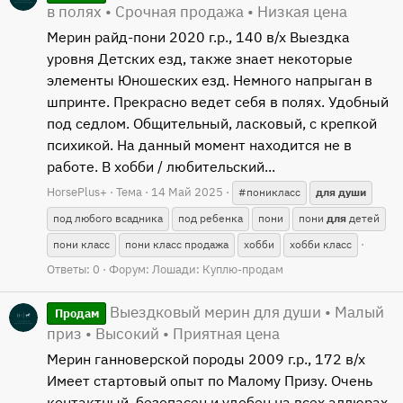
в полях • Срочная продажа • Низкая цена
Мерин райд-пони 2020 г.р., 140 в/х Выездка
уровня Детских езд, также знает некоторые
элементы Юношеских езд. Немного напрыган в
шпринте. Прекрасно ведет себя в полях. Удобный
под седлом. Общительный, ласковый, с крепкой
психикой. На данный момент находится не в
работе. В хобби / любительский...
HorsePlus+
Тема
14 Май 2025
#поникласс
для
души
под любого всадника
под ребенка
пони
пони
для
детей
пони класс
пони класс продажа
хобби
хобби класс
Ответы: 0
Форум:
Лошади: Куплю-продам
Выездковый мерин для души • Малый
Продам
приз • Высокий • Приятная цена
Мерин ганноверской породы 2009 г.р., 172 в/х
Имеет стартовый опыт по Малому Призу. Очень
контактный, безопасен и удобен на всех аллюрах