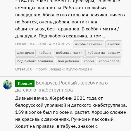
~164 в/х Знает элементы дрессуры, голосовые
команды, кавалетти. Работает на любых
площадках. Абсолютно стальная психика, ничего
не боится, очень добрая, контактная,
общительная, без тараканов. В хобби / матки /
для души. Под любого всадника, в том...
HorsePlus+
Тема
4 Май 2025
#кобылавматки
в матки
для
души
кобыла
кобыла в матки
кобыла на продажу
под любого всадника
под ребенка
хобби
хобби спорт
Ответы: 0
Форум:
Лошади: Куплю-продам
Беларусь.Рослый жеребчика от
Продам
датского кнабструппера
Дивный вечер. Жеребчик 2021 года от
белорусской упряжной и датского кнабструппера.
159 в холке был по осени, растет. Хорошо сложен,
на красивых движениях. Ручной и ласковый.
Ходит на привязи, в табуне, знаком с