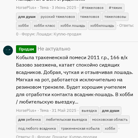
HorsePlus+
Тема
3 Июнь 2025
#тяжеловоз
#тяжик
для
души
русский тяжеловоз
тяжеловоз
тяжеловозы
Ответы:
хобби
хобби класс
хобби лошадь
хоббилошадь
0
Форум:
Лошади: Куплю-продам
Не актуально
Продам
Кобыла тракененской помеси 2011 г.р., 166 в/х
Базово заезжена, катает спокойно сидящих
всадников. Добрая, чуткая и отзывчивая лошадь.
Мягкая на рот, работается исключительно на
резиновом трензеле. Будет хорошим учителем
для отработки контакта всадник-лошадь. В хобби
/ любительскую выездку...
HorsePlus+
Тема
31 Май 2025
выездка
для
души
для
ребенка
любительская выездка
московская область
под любого всадника
тракененская кобыла
хобби
Ответы: 0
Форум:
Лошади: Куплю-продам