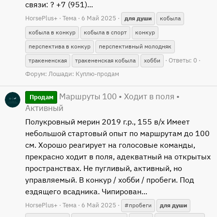
связи: ? +7 (951)...
HorsePlus+
Тема
6 Май 2025
для
души
кобыла
кобыла в конкур
кобыла в спорт
конкур
перспектива в конкур
перспективный молодняк
Ответы: 0
тракененская
тракененская кобыла
хобби
Форум:
Лошади: Куплю-продам
Маршруты 100 • Ходит в поля •
Продам
Активный
Полукровный мерин 2019 г.р., 155 в/х Имеет
небольшой стартовый опыт по маршрутам до 100
см. Хорошо реагирует на голосовые команды,
прекрасно ходит в поля, адекватный на открытых
пространствах. Не пугливый, активный, но
управляемый. В конкур / хобби / пробеги. Под
ездящего всадника. Чипирован...
HorsePlus+
Тема
6 Май 2025
#пробеги
для
души