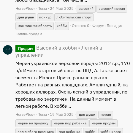
любого всадника, в том числе...
HorsePlus+
Тема
24 Май 2025
высокий
высокий мерин
для
души
конкур
любительский спорт
Ответы: 0
Форум:
Лошади:
московская область
хобби
Куплю-продам
Высокий в хобби • Лёгкий в
Продам
управлении
Мерин украинской верховой породы 2012 г.р., 170
в/х Имеет стартовый опыт по ППД А. Также знает
элементы Малого Приза, раньше прыгал.
Работает на разных площадках. Амплитудный, на
хороших аллюрах. Очень легкий в управлении, по
требованию энергичен. На данный момент в
легкой работе. В хобби...
HorsePlus+
Тема
19 Май 2025
для
души
мерин
мерин на продажу
мерин под ребенка
мерин продам
под любого всадника
под ребенка
хобби
хобби класс