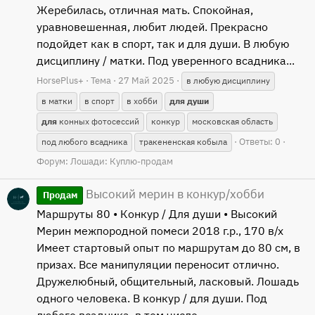
Жеребилась, отличная мать. Спокойная,
уравновешенная, любит людей. Прекрасно
подойдет как в спорт, так и для души. В любую
дисциплину / матки. Под уверенного всадника...
HorsePlus+
Тема
27 Май 2025
в любую дисциплину
в матки
в спорт
в хобби
для
души
для
конных фотосессий
конкур
московская область
Ответы: 0
под любого всадника
тракененская кобыла
Форум:
Лошади: Куплю-продам
Высокий мерин в конкур/хобби
Продам
Маршруты 80 • Конкур / Для души • Высокий
Мерин межпородной помеси 2018 г.р., 170 в/х
Имеет стартовый опыт по маршрутам до 80 см, в
призах. Все манипуляции переносит отлично.
Дружелюбный, общительный, ласковый. Лошадь
одного человека. В конкур / для души. Под