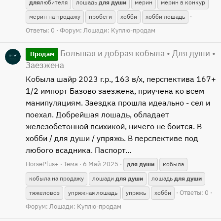
для
любителя
лошадь
для
души
мерин
мерин в конкур
мерин на продажу
пробеги
хобби
хобби лошадь
Ответы: 0
Форум:
Лошади: Куплю-продам
Большая и добрая кобыла • Для души •
Продам
Заезжена
Кобыла шайр 2023 г.р., 163 в/х, перспектива 167+
1/2 импорт Базово заезжена, приучена ко всем
манипуляциям. Заездка прошла идеально - сел и
поехал. Добрейшая лошадь, обладает
железобетонной психикой, ничего не боится. В
хобби / для души / упряжь. В перспективе под
любого всадника. Паспорт...
HorsePlus+
Тема
6 Май 2025
для
души
кобыла
кобыла на продажу
лошади
для
души
лошадь
для
души
Ответы: 0
тяжеловоз
упряжная лошадь
упряжь
хобби
Форум:
Лошади: Куплю-продам