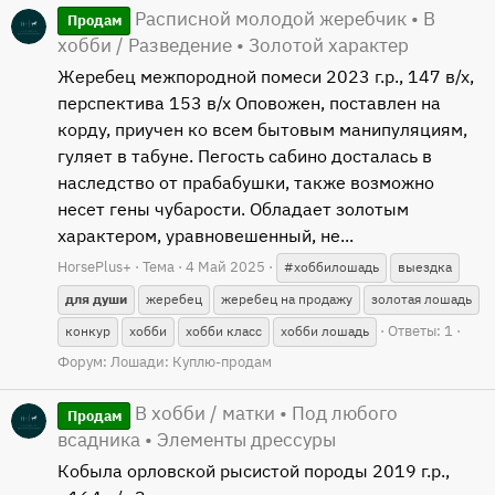
Расписной молодой жеребчик • В
Продам
хобби / Разведение • Золотой характер
Жеребец межпородной помеси 2023 г.р., 147 в/х,
перспектива 153 в/х Оповожен, поставлен на
корду, приучен ко всем бытовым манипуляциям,
гуляет в табуне. Пегость сабино досталась в
наследство от прабабушки, также возможно
несет гены чубарости. Обладает золотым
характером, уравновешенный, не...
HorsePlus+
Тема
4 Май 2025
#хоббилошадь
выездка
для
души
жеребец
жеребец на продажу
золотая лошадь
Ответы: 1
конкур
хобби
хобби класс
хобби лошадь
Форум:
Лошади: Куплю-продам
В хобби / матки • Под любого
Продам
всадника • Элементы дрессуры
Кобыла орловской рысистой породы 2019 г.р.,