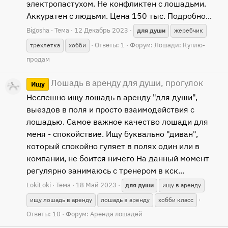
электропастухом. Не конфликтен с лошадьми.
Аккуратен с людьми. Цена 150 тыс. Подробно...
Bigosha
Тема
12 Декабрь 2023
для
души
жеребчик
Ответы: 1
Форум:
Лошади: Куплю-
трехлетка
хобби
продам
Лошадь в аренду для души, прогулок
Ищу
Неспешно ищу лошадь в аренду "для души",
выездов в поля и просто взаимодействия с
лошадью. Самое важное качество лошади для
меня - спокойствие. Ищу буквально "диван",
который спокойно гуляет в полях один или в
компании, не боится ничего На данный момент
регулярно занимаюсь с тренером в кск...
LokiLoki
Тема
18 Май 2023
для
души
ищу в аренду
ищу лошадь в аренду
лошадь в аренду
хобби класс
Ответы: 10
Форум:
Аренда лошадей