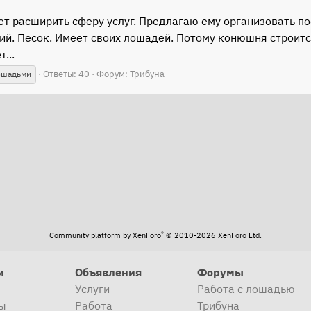
т расширить сферу услуг. Предлагаю ему организовать пос
ий. Песок. Имеет своих лошадей. Потому конюшня строитс
...
Ответы: 40
Форум:
Трибуна
ошадьми
®
Community platform by XenForo
© 2010-2026 XenForo Ltd.
и
Объявления
Форумы
Услуги
Работа с лошадью
ы
Работа
Трибуна