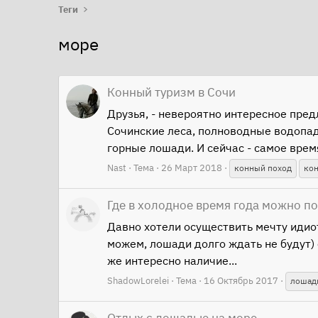
Теги
море
Конный туризм в Сочи
Друзья, - невероятно интересное пре
Сочинские леса, полноводные водопады
горные лошади. И cейчас - самое время
Nast
Тема
26 Март 2018
конный поход
ко
Где в холодное время года можно по
Давно хотели осуществить мечту идиот
можем, лошади долго ждать не будут) о
же интересно наличие...
ShadowLorelei
Тема
16 Октябрь 2017
лошад