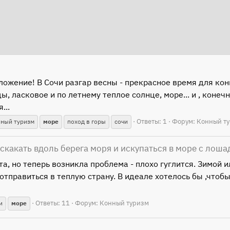
дложение! В Сочи разгар весны - прекрасное время для ко
, ласковое и по летнему теплое солнце, море... и , коне
...
Ответы: 1
Форум:
Конный т
нный туризм
море
поход в горы
сочи
скакать вдоль берега моря и искупаться в море с лош
а, но теперь возникла проблема - плохо гуглится. Зимой и
тправиться в теплую страну. В идеале хотелось бы ,чтобы 
Ответы: 11
Форум:
Конный туризм
и
море