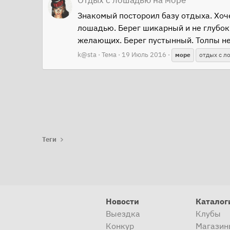
Отдых с лошадью на море
Знакомый постороил базу отдыха. Хоче
лошадью. Берег шикарный и не глубок
желающих. Берег пустынный. Толпы нет
k@sta
Тема
19 Июль 2016
море
отдых с л
Теги
Новости
Каталог
Выездка
Клубы
Конкур
Магазин