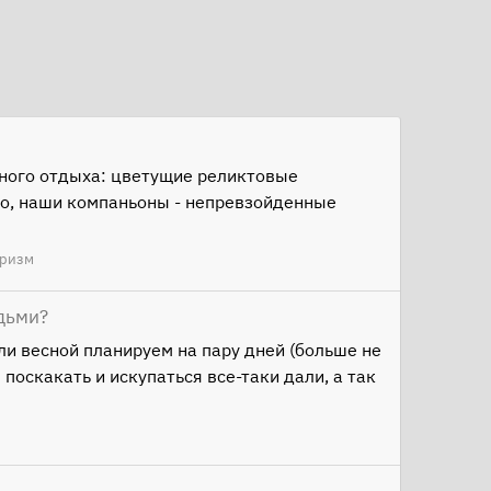
нного отдыха: цветущие реликтовые
чно, наши компаньоны - непревзойденные
уризм
адьми?
ли весной планируем на пару дней (больше не
поскакать и искупаться все-таки дали, а так