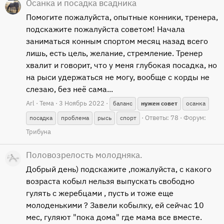
Осанка и посадка всадника
Помогите пожалуйста, опытные конники, тренера,
подскажите пожалуйста советом! Начала
заниматься конным спортом месяц назад всего
лишь, есть цель, желание, стремление. Тренер
хвалит и говорит, что у меня глубокая посадка, но
на рыси удержаться не могу, вообще с корды не
слезаю, без неё сама...
Arl
Тема
3 Ноябрь 2022
баланс
нужен
совет
осанка
Ответы: 78
Форум:
посадка
проблема
рысь
спорт
Трибуна
Половозрелость молодняка.
Добрый день) подскажите ,пожалуйста, с какого
возраста кобыл нельзя выпускать свободно
гулять с жеребцами , пусть и тоже еще
молоденькими ? Завели кобылку, ей сейчас 10
мес, гуляют "пока дома" где мама все вместе.