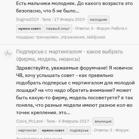
Есть мальчики молодняк. До какого возраста это
безопасно, что б не было...
Dogma2019
Тема
17 Январь 2019
молодняк
Ответы: 4
Форум:
Работа с
нужен
совет
первый опыт
лошадью: тренировки, упражнения, лайфхаки
Подперсье с мартингалом - какое выбрать
(фирма, модель, нюансы)
Здравствуйте, уважаемые форумчане! Я новичок
ЧВ, хочу услышать совет - как правильно
подобрать подперсье с мартингалом для молодой
лошади? на что надо обратить внимание? может
быть какую-то фирму, модель посоветуете? я так
поняла, что разные модели имеют разное кол-во
точек крепления. это...
Claire_McLeod
Тема
4 Февраль 2017
амуниция
Ответы: 3
Форум:
мартингал
нужен
совет
подперсье
Экипировка и амуниция