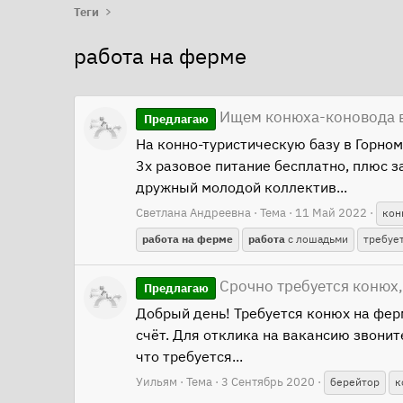
Теги
работа на ферме
Ищем конюха-коновода в
Предлагаю
На конно-туристическую базу в Горном
3х разовое питание бесплатно, плюс з
дружный молодой коллектив...
Светлана Андреевна
Тема
11 Май 2022
кон
работа
на
ферме
работа
с лошадьми
требуе
Срочно требуется конюх
Предлагаю
Добрый день! Требуется конюх на ферм
счёт. Для отклика на вакансию звонит
что требуется...
Уильям
Тема
3 Сентябрь 2020
берейтор
к