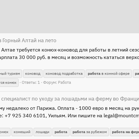
 Горный Алтай на лето
 Алтае требуется конюх-коновод для работы в летний сезо
арплата 30 000 руб. в месяц и возможность кататься верх
ный туризм
коновод
коновод подработка
работа
в конной сфере
р
Ответы: 1
Форум:
Работа
тся конюх
, специалист по уходу за лошадьми на ферму во Франц
у недалеко от Парижа. Оплата - 1000 евро в месяц на рук
е: +7 925 340 6101, Уильям. Или пишите на legal@mountcm
онюх
конюший
лошади
работа
работа
за рубежом
работа
на
фер