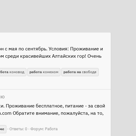
н с мая по сентябрь. Условия: Проживание и
ом среди красивейших Алтайских гор! Очень
абота
коновод
работа
конюхом
работа
на
свободе
ию
и. Проживание бесплатное, питание - за свой
.com Обратите внимание, пожалуйста, на то,
Ответы: 0
Форум:
Работа
ме