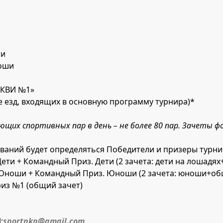
ти
ноши
«ЭКВИ №1»
ме езд, входящих в основную программу турнира)*
щих спортивных пар в день – не более 80 пар. Зачеты ф
ований будет определяться Победители и призеры турн
ети + Командный Приз. Дети (2 зачета: дети на лошадя
 Юноши + Командный Приз. Юноши (2 зачета: юноши+об
риз №1 (общий зачет)
:
sportnkp@gmail.com