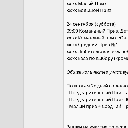
хх:хх Малый Приз
хх:хх Большой Приз
24 сентября (суббота)
09:00 Командный Приз. Де
хх:хх Командный приз. Ю
хх:хх Средний Приз №1
хх:хх Любительская езда 
хх:хх Езда по выбору (кро
Общее количество участвую
По итогам 2х дней соревн
- Предварительный Приз. Д
- Предварительный Приз.
- Малый приз + Средний П
Заявки на участие по e-mail