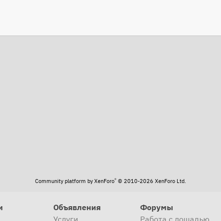
та
®
Community platform by XenForo
© 2010-2026 XenForo Ltd.
и
Объявления
Форумы
Услуги
Работа с лошадью