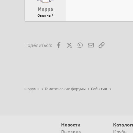
Мирра
Опытный
Facebook
X
WhatsApp
Электронная поч
Ссылка
Поделиться:
Форумы
Тематические форумы
События
Новости
Каталог
Выездка
Клубы