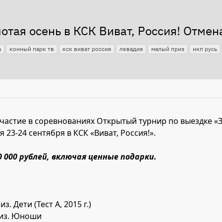
отая осень в КСК Виват, Россия! Отмен
а
конный парк тв
кск виват россия
левадия
малый приз
нкп русь
частие в соревнованиях Открытый турнир по выездке «З
я 23-24 сентября в КСК «Виват, Россия!».
 000 рублей, включая ценные подарки.
. Дети (Тест А, 2015 г.)
риз. Юноши