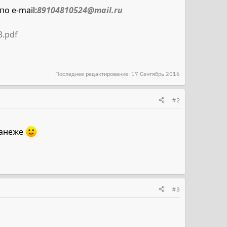
о e-mail:
89104810524@mail.ru
8.pdf
Последнее редактирование:
17 Сентябрь 2016
#2
манеже
#3