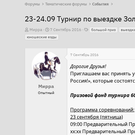
Форумы
Тематические форумы
События
23-24.09 Турнир по выездке Зол
Т
А
Д
Мирра
7 Сентябрь 2016
большой приз
выездк
е
в
а
юношеские езды
г
т
т
и
о
а
7 Сентябрь 2016
р
н
т
а
Дорогие Друзья!
е
ч
Приглашаем вас принять у
м
а
Россия!», которые состоятс
Мирра
ы
л
Опытный
а
Призовой фонд турнира 60
Программа соревнований:
23 сентября (пятница)
09:00 Предварительный Приз
хх:хх Предварительный П