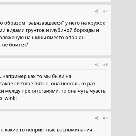
#7
о образом "завязавшееся" у него на кружок
и видами грунтов и глубиной борозды и
, положеную на шины вместо опор он
 не боится?
#8
...например как то мы были на
акое светлое пятно, она несколько раз
и между препятствиями, то она чуть чувств
 :wink:
#9
его какие то неприятные воспоминания