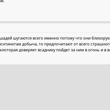
ые.
адей шугаются всего именно потому что они близорук
о иснтинктам добыча, то предпочитают от всего страшног
клоторая доверяет всаднику пойдет за ним в огонь и в в
та