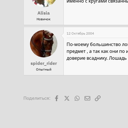
именно с кругами связанн
Alisia
Новичок
12 Октябрь 2004
По-моему большинство лош
предмет , а так как они п
доверие всаднику. Лошадь 
spider_rider
Опытный
Facebook
X
WhatsApp
Электронная поч
Ссылка
Поделиться: