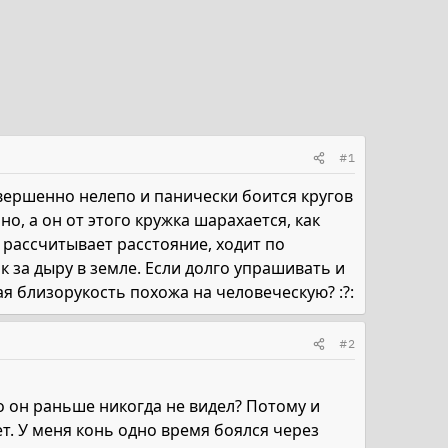
#1
ершенно нелепо и панически боится кругов
о, а он от этого кружка шарахается, как
м рассчитывает расстояние, ходит по
 за дыру в земле. Если долго упрашивать и
ная близорукость похожа на человеческую? :?:
#2
го он раньше никогда не видел? Потому и
ет. У меня конь одно время боялся через