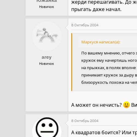
Южанка
жерди перешагивать. До же
Новичок
прыгать даже начал.
8 Октябрь 2004
Маркуся написал(а):
По вашему мнению, отчего э
arey
кружок ему начертишь ногой 
Новичок
на прыжках, в полях вполне
принимает кружок за дыру в 
близорукость похожа на чел
А может он нечисть?
Ви
8 Октябрь 2004
А квадратов боится? Или т