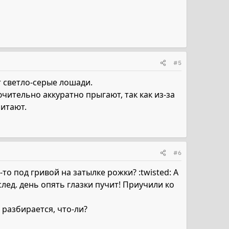
#5
т светло-серые лошади.
ительно аккуратно прыгают, так как из-за
итают.
#6
-то под гривой на затылке рожки? :twisted: А
 след. день опять глазки пучит! Приучили ко
 разбирается, что-ли?