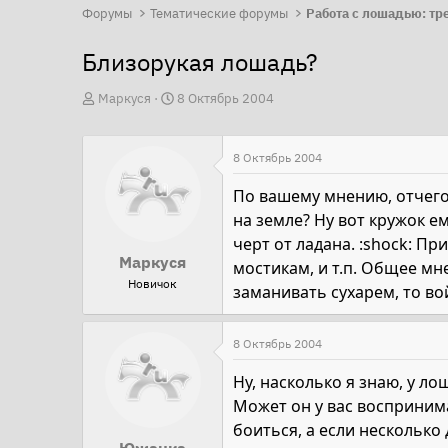
Форумы
Тематические форумы
Близорукая лошадь?
А
Д
Маркуся
8 Октябрь 2004
в
а
т
т
8 Октябрь 2004
о
а
р
н
По вашему мнению, отчего
т
а
на земле? Ну вот кружок е
е
ч
черт от ладана. :shock: П
Маркуся
м
а
мостикам, и т.п. Общее мн
Новичок
ы
л
заманивать сухарем, то вой
а
8 Октябрь 2004
Ну, насколько я знаю, у л
Может он у вас воспринима
боиться, а если несколько