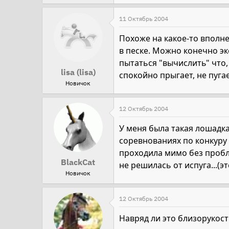
11 Октябрь 2004
Похоже на какое-то вполне
в песке. Можно конечно э
пытаться "вычислить" что, 
lisa (lisa)
спокойно прыгает, не пуга
Новичок
12 Октябрь 2004
У меня была такая лошадка
соревнованиях по конкуру 
проходила мимо без пробле
BlackCat
не решилась от испуга...(э
Новичок
12 Октябрь 2004
Навряд ли это близорукост