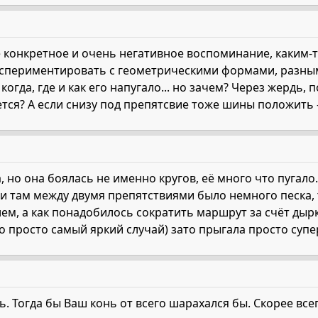
 конкретное и очень негативное воспоминание, каким-т
кспериментировать с геометрическими формами, разным
когда, где и как его напугало... но зачем? Через жердь
ется? А если снизу под препятсвие тоже шины положить -
, но она боялась не именно кругов, её много что пугало
и там между двумя препятствиями было немного песка, т
м, а как понадобилось сократить маршрут за счёт дырк
то просто самый яркий случай) зато прыгала просто супер
ь. Тогда бы Ваш конь от всего шарахался бы. Скорее вс