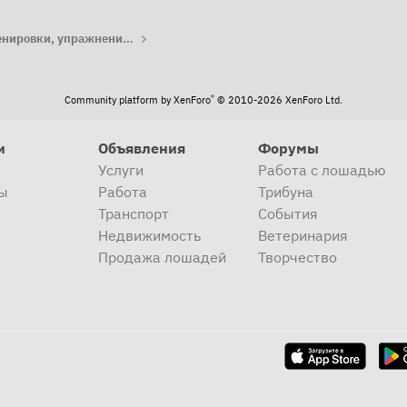
Работа с лошадью: тренировки, упражнения, лайфхаки
®
Community platform by XenForo
© 2010-2026 XenForo Ltd.
и
Объявления
Форумы
Услуги
Работа с лошадью
ы
Работа
Трибуна
Транспорт
События
Недвижимость
Ветеринария
Продажа лошадей
Творчество