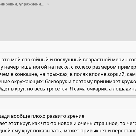
Работа с лошадью: тренировки, упражнения, лайфхаки
 это мой спокойный и послушный возрастной мерин сов
му начертишь ногой на песке, с колесо размером примерн
ричем в конюшне, на прыжках, в полях вполне зоркий, са
ение окружающих: близорук и поэтому принимает кружок
дет в круг, но весь трясется. Я сама очкарик, а лошади
ошади вообще плохо развито зрение.
ет этот круг, как что-то новое и очень страшное, то че
 дней ему круг показывать, может привыкнет и перестан