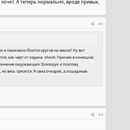
 хочет. А теперь нормально, вроде привык,
#3
и панически боится кругов на земле? Ну вот
ся, как черт от ладана. :shock: Причем в конюшне,
ее мнение окружающих: близорук и поэтому
 но весь трясется. Я сама очкарик, а лошадиная
#4