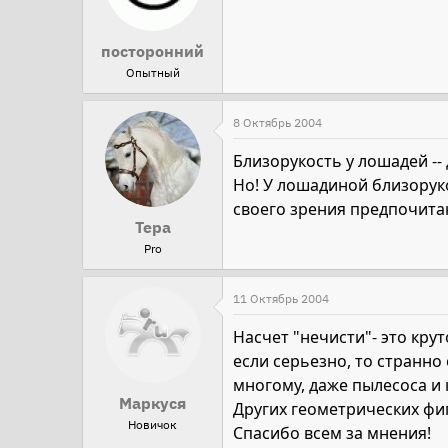
посторонний
Опытный
8 Октябрь 2004
Близорукость у лошадей --
Но! У лошадиной близоруко
своего зрения предпочита
Тера
Pro
11 Октябрь 2004
Насчет "нечисти"- это крут
если серьезно, то странно 
многому, даже пылесоса и к
Маркуся
Других геометрических фиг
Новичок
Спасибо всем за мнения!