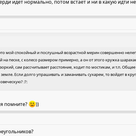
рди идет нормально, потом встает и ни в какую идти не
то мой спокойный и послушный возрастной мерин совершенно нелепо 
на песке, с колесо размером примерно, а он от этого кружка шарахает
 зоркий, сам рассчитывает расстояние, ходит по мостикам, и т.п. Общ
земле. Если долго упрашивать и заманивать сухарем, то войдет в круг,
овеческую? :?:
я помните?
))
реугольников?