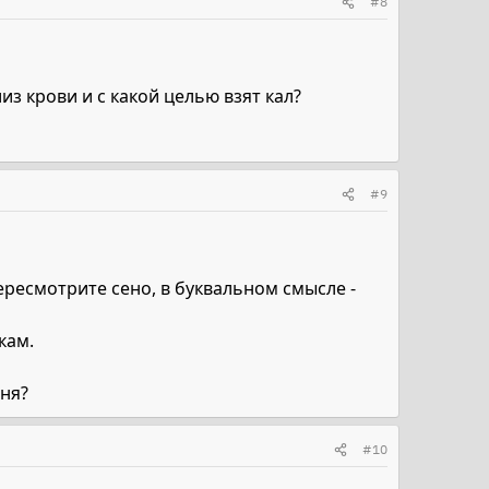
#8
з крови и с какой целью взят кал?
#9
ересмотрите сено, в буквальном смысле -
кам.
оня?
#10