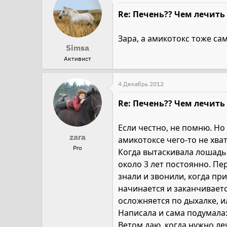
Re: Печень?? Чем лечить
Зара, а амикотокс тоже са
Simsa
Активист
4 Декабрь 2012
Re: Печень?? Чем лечить
Если честно, не помню. Но
zara
амикотоксе чего-то не хвата
Pro
Когда вытаскивала лошадь
около 3 лет постоянно. Пе
знали и звонили, когда пр
начинается и заканчивается
осложняется по дыхалке, и
Написала и сама подумала:
Ветом даю, когда нужно ле