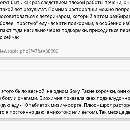
огут быть как раз следствием плохой работы печени, она
 такой вот результат. Помимо расторопши можно попр
 посоветоваться с ветеринаром, который в этом разбира
более "простую" еду - все эти подкормки, а особенно из
упают туда насильно через подкормки, приходиться пер
о сейчас.
viewtopic.php?f=7&t=88200
 этого было весной, на одном боку. Такие корочки, они 
 боку и очагами. Биохимия показала хвах поджелудочно
ждую еду - 10 таблеток мизим-форте. Плюс - шрот расто
то я постоянно даю, амикотокс или ветом). Так месяца д