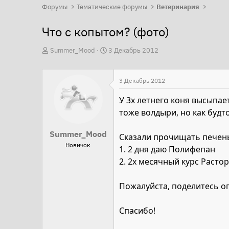
Форумы
Тематические форумы
Ветеринария
Что с копытом? (фото)
А
Д
Summer_Mood
3 Декабрь 2012
в
а
т
т
3 Декабрь 2012
о
а
р
н
У 3х летнего коня высыпае
т
а
тоже волдыри, но как буд
е
ч
Summer_Mood
м
а
Сказали прочищать печень
Новичок
ы
л
1. 2 дня даю Полифепан
а
2. 2х месячный курс Раст
Пожалуйста, поделитесь о
Спасибо!