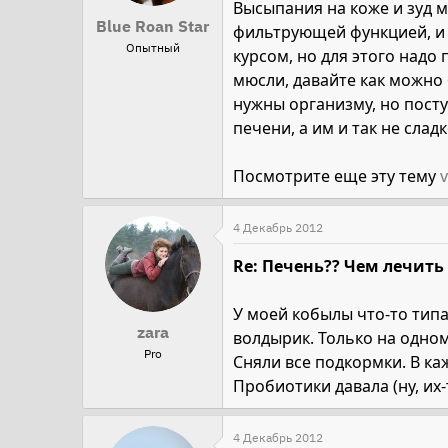
Высыпания на коже и зуд м
Blue Roan Star
фильтрующей функцией, и
Опытный
курсом, но для этого надо
мюсли, давайте как можно 
нужны организму, но пост
печени, а им и так не сладк
Посмотрите еще эту тему
4 Декабрь 2012
Re: Печень?? Чем лечить
У моей кобылы что-то типа
zara
волдырик. Только на одном
Pro
Сняли все подкормки. В ка
Пробиотики давала (ну, их-
4 Декабрь 2012