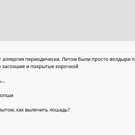
т аллергия периодически. Летом были просто волдыри по 
то засохшие и покрытые корочкой
...
оропши
пытом, как вылечить лошадь?