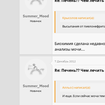
Re: Печень?? Чем лечить
Summer_Mood
Крысолов написал(а):
Новичок
Высыпания от пиелонефрита.
Биохимия сделана недавно
анализы мочи....
7 Декабрь 2012
Re: Печень?? Чем лечить
Summer_Mood
Алльо:) написал(а):
Новичок
И еще. Если сейчас моча тем