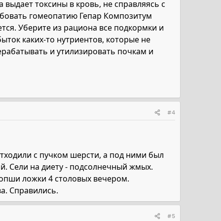
 выдает токсины в кровь, не справляясь с
обовать гомеопатию Гепар Композитум
ется. Уберите из рациона все подкормки и
быток каких-то нутриентов, которые не
ерабатывать и утилизировать почкам и
#4
отходили с пучком шерсти, а под ними был
й. Сели на диету - подсолнечный жмых.
ропши ложки 4 столовых вечером.
ва. Справились.
#5