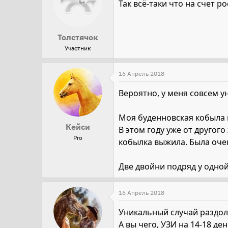
Так всё-таки что на счет 
Толстячок
Участник
16 Апрель 2018
Вероятно, у меня совсем у
Моя буденновская кобыла 
Кейси
В этом году уже от другог
Pro
кобылка выжила. Была очен
Две двойни подряд у одно
16 Апрель 2018
Уникальный случай раздолб
А вы чего, УЗИ на 14-18 де