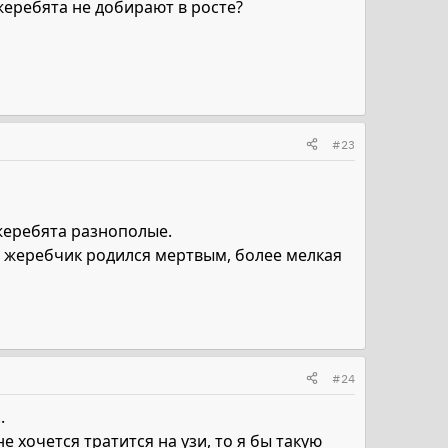
жеребята не добирают в росте?
#23
жеребята разнополые.
й жеребчик родился мертвым, более мелкая
#24
.
е хочется тратится на узи, то я бы такую