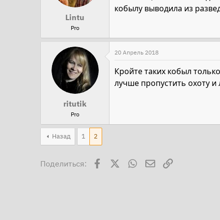
кобылу выводила из разве
Lintu
Pro
20 Апрель 2018
Кройте таких кобыл только 
лучше пропустить охоту и
ritutik
Pro
Назад
1
2
Facebook
X
WhatsApp
Электронная поч
Ссылка
Поделиться: