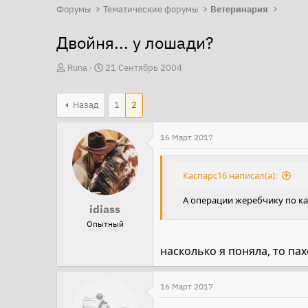
Форумы
Тематические форумы
Ветеринария
Двойня... у лошади?
А
Д
Runa
21 Сентябрь 2004
в
а
т
т
Назад
1
2
о
а
р
н
16 Март 2017
т
а
е
ч
Каспарс16 написал(а):
м
а
ы
л
А операции жеребчику по к
idiass
а
Опытный
насколько я поняла, то па
16 Март 2017