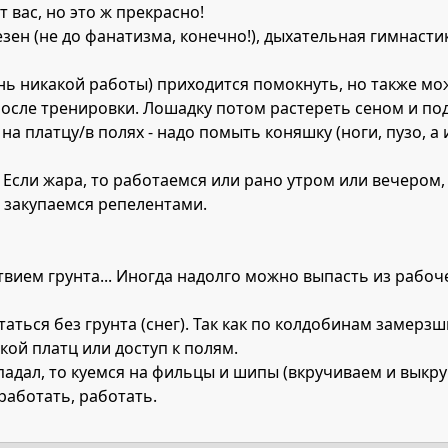
 вас, но это ж прекрасно!
зен (не до фанатизма, конечно!), дыхательная гимнасти
ень никакой работы) приходится помокнуть, но также мо
после тренировки. Лошадку потом растереть сеном и по
 на платцу/в полях - надо помыть коняшку (ноги, пузо, а
. Если жара, то работаемся или рано утром или вечером,
 закупаемся репелентами.
твием грунта... Иногда надолго можно выпасть из рабо
аться без грунта (снег). Так как по колдобинам замерз
акой платц или доступ к полям.
адал, то куемся на фильцы и шипы (вкручиваем и выкру
работать, работать.