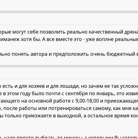
рые могут себе позволить реально качественный дренаж
манеж хотя бы. А все вместе это - уже воплне реальные 
льно понять автора и предположить очень бюджетный в
сть и для хозяев и для лошади, но зачем ее так усложня
е в этом году было почти с сентября по январь, это изв
тающего на основной работе с 9,00-18,00 и приезжающег
, после работы или потренироваться самому, как мне к
Вы только приезжаете в выходной, а остальное время ко
е, надо просто выбрать те минусы, с которыми Вы гото