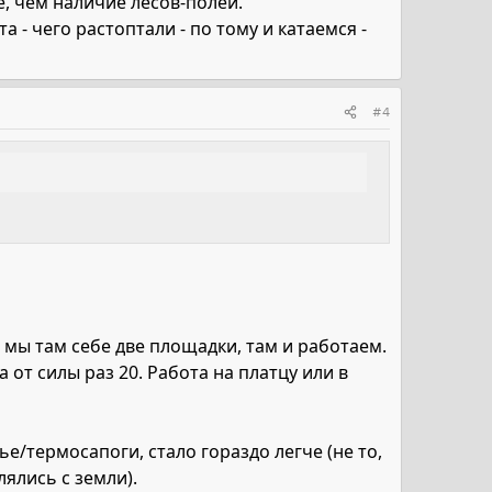
, чем наличие лесов-полей.
 - чего растоптали - по тому и катаемся -
#4
 мы там себе две площадки, там и работаем.
 от силы раз 20. Работа на платцу или в
е/термосапоги, стало гораздо легче (не то,
лялись с земли).