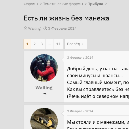
Форумы
Тематические форумы
Трибуна
Есть ли жизнь без манежа
А
Д
Wailing
3 Февраль 2014
в
а
т
т
1
2
3
...
11
Вперёд
о
а
р
н
3 Февраль 2014
т
а
Добрый день, у нас настал
е
ч
свои минусы и нюансы...
м
а
Самый главный момент, почт
ы
л
Wailing
Как вы справляетесь без н
а
Pro
(Речь идёт о северном на
3 Февраль 2014
Мы стояли и с манежами, и