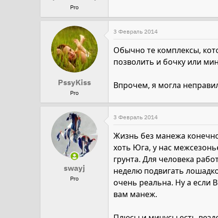
Pro
3 Февраль 2014
Обычно те комплексы, кото
позволить и бочку или мини
PssyKiss
Впрочем, я могла неправи
Pro
3 Февраль 2014
Жизнь без манежа конечно е
хоть Юга, у нас межсезонь
грунта. Для человека рабо
swayj
неделю подвигать лошадко
Pro
очень реальна. Ну а если 
вам манеж.
Плюсы и минусы есть везд