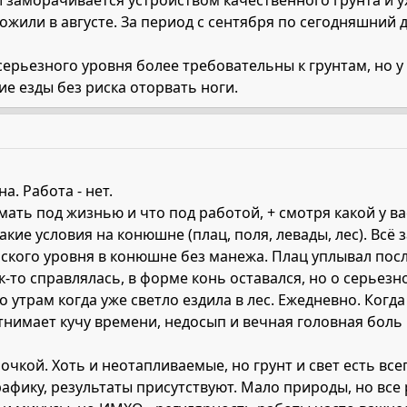
 заморачивается устройством качественного грунта и у
ложили в августе. За период с сентября по сегодняшний д
ерьезного уровня более требовательны к грунтам, но у 
е езды без риска оторвать ноги.
. Работа - нет.
ать под жизнью и что под работой, + смотря какой у в
акие условия на конюшне (плац, поля, левады, лес). Всё з
кого уровня в конюшне без манежа. Плац уплывал после
ак-то справлялась, в форме конь оставался, но о серьез
 утрам когда уже светло ездила в лес. Ежедневно. Когда
отнимает кучу времени, недосып и вечная головная боль 
очкой. Хоть и неотапливаемые, но грунт и свет есть все
афику, результаты присутствуют. Мало природы, но все