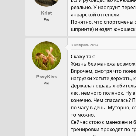
Если руководство конюшни
реально. У нас грунт пере
Krist
январской оттепели.
Pro
Понятно, что спортсмены с
шпринте) и ездят юношески
3 Февраль 2014
Скажу так:
Жизнь без манежа возможна
Впрочем, смотря что поним
PssyKiss
нагрузки хотите держать, к
Pro
Держала лошадь любительс
лес, немного полянок. Ну 
конечно. Чем спасалась? По
по часу в день. Муторно, 
то можно.
Сейчас стою с манежем и б
тренировки проходят по гр