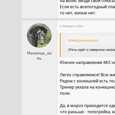
на волю. Везде свои плюсы
Если есть всепогодный плац
то нет, жизни нет.
3 Февраль 2014
Wailing написал(а):
(Речь идёт о северном напр
Мышица_аа
Pro
Южное направление МО ни
Легко справляемся! Всю ж
Рядом с конюшней есть пол
Тренер уехала на конюшню с
поле.
Да, в мороз приходится од
что раньше - телогрейка, 