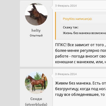
3 Февраль 2014
PssyKiss написал(а):
Скажу так:
helty
Жизнь без манежа возможна. 
Опытный
ППКС! Все зависит от того
более-менее регулярно пог
работе - погода вносит св
конюшни с манежем, или, н
3 Февраль 2014
Живем без манежа. Есть от
безгрунтицу, когда под ног
году все обледеневшее, то 
Сенди
(otverbluda)