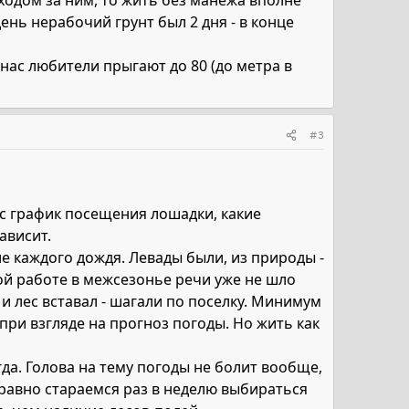
ходом за ним, то жить без манежа вполне
ень нерабочий грунт был 2 дня - в конце
нас любители прыгают до 80 (до метра в
#3
ас график посещения лошадки, какие
ависит.
 каждого дождя. Левады были, из природы -
ной работе в межсезонье речи уже не шло
 и лес вставал - шагали по поселку. Минимум
при взгляде на прогноз погоды. Но жить как
гда. Голова на тему погоды не болит вообще,
 равно стараемся раз в неделю выбираться