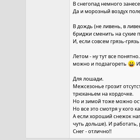
В снегопад немного занесет
Да и морозный воздух поле
В дождь (не ливень, в лив
бриджи сменить на сухие 
И, если совсем грязь-грязь
Летом - ну тут все понятно
можно и подзагореть
И
Для лошади.
Межсезонье грозит отсутс
трюханьем на кордочке.
Но и зимой тоже можно ост
Но все это смотря у кого к
А если хороший снежок нап
чуть дольше). И работать, 
Снег - отлично!!