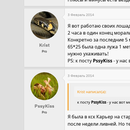
3 Февраль 2014
Я вот работаю своих лошад
2 часа в один конец морал
Конкретно за последние 5 
Krist
65*25 была одна лужа 1 ме
Pro
нужно ухаживать!
PS: к посту
PssyKiss
- у нас
3 Февраль 2014
Krist написал(а):
к посту
PssyKiss
- у нас вот 
PssyKiss
Pro
Я была в кск Карьер на ста
после недели ливней. Но т