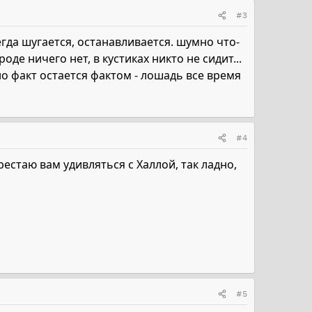
#3
егда шугается, останавливается. шумно что-
де ничего нет, в кустиках никто не сидит...
 но факт остается фактом - лошадь все время
#4
рестаю вам удивляться с Халлой, так ладно,
#5