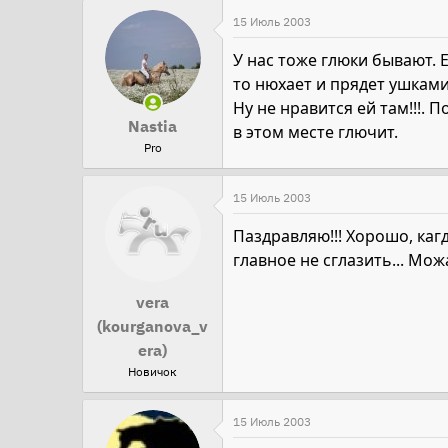
15 Июль 2003
У нас тоже глюки бывают. 
то нюхает и прядет ушками.
Ну не нравится ей там!!!. 
Nastia
в этом месте глючит.
Pro
15 Июль 2003
Паздравляю!!! Хорошо, каг
главное не сглазить... Мож
vera
(kourganova_v
era)
Новичок
15 Июль 2003