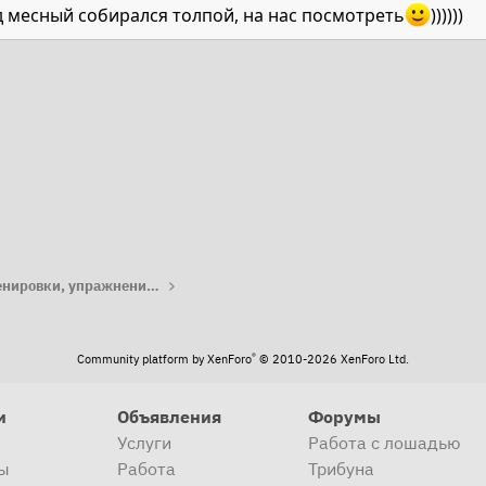
од месный собирался толпой, на нас посмотреть
))))))
та
Работа с лошадью: тренировки, упражнения, лайфхаки
®
Community platform by XenForo
© 2010-2026 XenForo Ltd.
и
Объявления
Форумы
Услуги
Работа с лошадью
ы
Работа
Трибуна