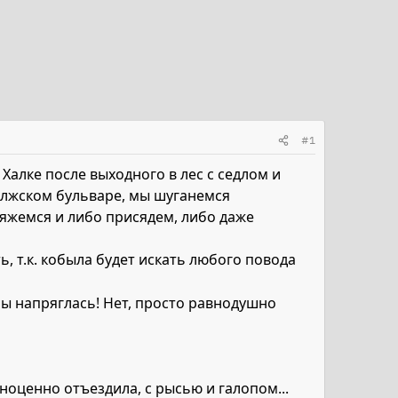
#1
Халке после выходного в лес с седлом и
Волжском бульваре, мы шуганемся
ряжемся и либо присядем, либо даже
ь, т.к. кобыла будет искать любого повода
ь бы напряглась! Нет, просто равнодушно
ноценно отъездила, с рысью и галопом...