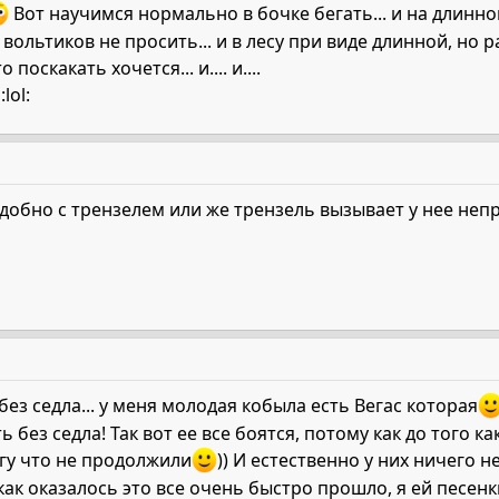
Вот научимся нормально в бочке бегать... и на длинной 
вольтиков не просить... и в лесу при виде длинной, но
поскакать хочется... и.... и....
lol:
обно с трензелем или же трензель вызывает у нее неп
ез седла... у меня молодая кобыла есть Вегас которая
без седла! Так вот ее все боятся, потому как до того к
огу что не продолжили
)) И естественно у них ничего 
как оказалось это все очень быстро прошло, я ей песен