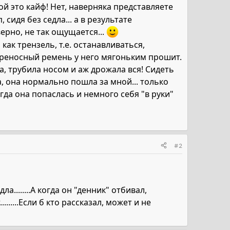
ой это кайф! Нет, наверняка представляете
сидя без седла... а в результате
верно, не так ощущается...
как трензель, т.е. останавливаться,
переносный ремень у него мягоньким прошит.
а, трубила носом и аж дрожала вся! Сидеть
а, она нормально пошла за мной... только
огда она попаслась и немного себя "в руки"
#2
а........А когда он "денник" отбивал,
......Если б кто рассказал, может и не