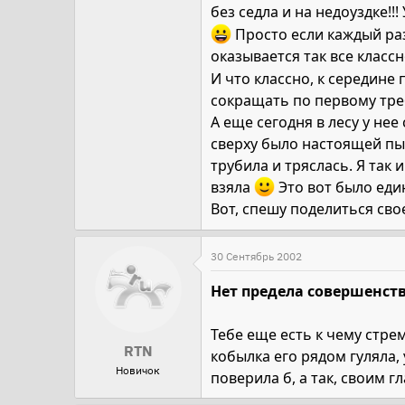
без седла и на недоуздке!!!
Просто если каждый раз 
оказывается так все класс
И что классно, к середине 
сокращать по первому треб
А еще сегодня в лесу у не
сверху было настоящей пыт
трубила и тряслась. Я так 
взяла
Это вот было еди
Вот, спешу поделиться с
30 Сентябрь 2002
Нет предела совершенст
Тебе еще есть к чему стреми
RTN
кобылка его рядом гуляла, у
Новичок
поверила б, а так, своим г