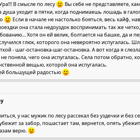
 Ура!!! В смысле по лесу
Вы себе не представляете, как
душа уходит в пятки, когда поднимаешь лошадь в галоп, 
но
Если в начале не настолько бояться, весь кайф, на
поездки она стала недоуздок воспринимать так же четко, 
ованию... Хотя он ей велик, болтается на башке, да и 
е случился глюк, которого она невероятно испугалась. Шл
кой - шаг-остановка-шаг-остановка. А вот когда я слезл
и не поняла, чего она испугалась. Села потом обратно, к
нственной вещью, которой она испугалась.
воей большущей радостью
ву
ться, у нас мужик по лесу рассекал без уздечки и без седл
бежит за забор, пошастает там, вернется, опять убежит...
лазам верю.