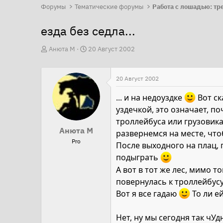
Форумы
Тематические форумы
езда без седла...
А
Д
Анюта М
20 Август 2002
в
а
т
т
20 Август 2002
о
а
р
н
... и на недоуздке
Вот ск
т
а
уздечкой, это означает, п
е
ч
троллейбуса или грузовика
Анюта М
м
а
развернемся на месте, что
Pro
ы
л
После выходного на плац, 
а
подыграть
А вот в тот же лес, мимо т
повернулась к троллейбусу
Вот я все гадаю
То ли е
Нет, ну мы сегодня так чУ