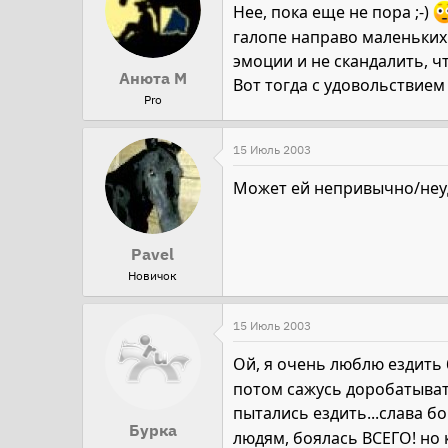
Нее, пока еще не пора ;-)
галопе направо маленьких 
эмоции и не скандалить, что 
Анюта М
Вот тогда с удовольствием :
Pro
15 Июль 2003
Может ей непривычно/неуд
Pavel
Новичок
15 Июль 2003
Ой, я очень люблю ездить б
потом сажусь доробатывать 
пытались ездить...слава б
Бурка
людям, боялась ВСЕГО! но 