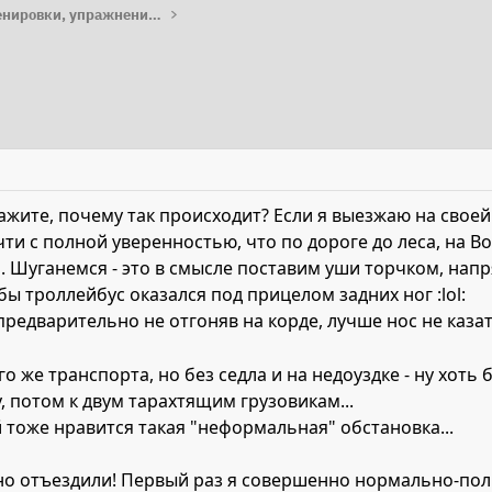
Работа с лошадью: тренировки, упражнения, лайфхаки
ажите, почему так происходит? Если я выезжаю на своей 
очти с полной уверенностью, что по дороге до леса, на 
. Шуганемся - это в смысле поставим уши торчком, нап
бы троллейбус оказался под прицелом задних ног :lol:
предварительно не отгоняв на корде, лучше нос не казат
ого же транспорта, но без седла и на недоуздке - ну хот
, потом к двум тарахтящим грузовикам...
й тоже нравится такая "неформальная" обстановка...
дно отъездили! Первый раз я совершенно нормально-пол