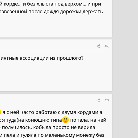
корде... и без хлыста под верхом... и при
 развезенной после дождя дорожки держать
#6
риятные ассоциации из прошлого?
#7
я с ней часто работаю с двумя кордами а
ак я туда(на конюшню типа
попала, на ней
не получилось. кобыла просто не верила
ки пела и гуляла по маленькому монежу без