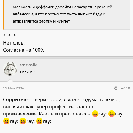
Мальчеги и деффачки дафайти не засарять праканей
албанским, а кто протиф тот пусть выпьит йаду и
атправляитса фтопку и ниипет.
:!: :!: :!:
Нет слов!
Согласна на 100%
vervolk
Новичок
19 Май 2006
#118
Сорри очень вери сорри, я даже подумать не мог,
выглядит как супер профессианальное
произведение. Каюсь и преклоняюсь
ray:
ray:
ray:
ray:
ray: