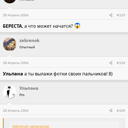
28 Апрель 2006
#103
БЕРЕСТА
, а что может начатся?
zebrenok
Опытный
28 Апрель 2006
#104
Ульпана
а ты вылажи фотки своих пальчиков! 8)
Ульпана
Pro
28 Апрель 2006
#105
Zebrenok написал(а):