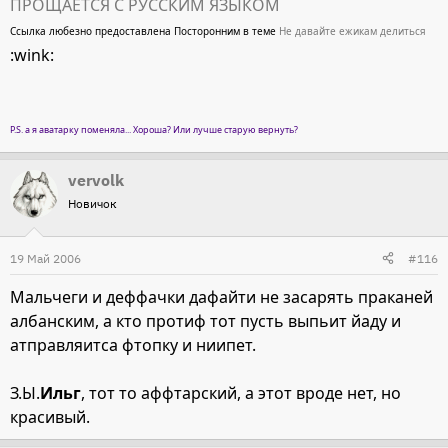
ПРОЩАЕТСЯ С РУССКИМ ЯЗЫКОМ
Ссылка любезно предоставлена Посторонним в теме
Не давайте ежикам делиться
:wink:
P.S. а я аватарку поменяла... Хороша? Или лучше старую вернуть?
vervolk
Новичок
19 Май 2006
#116
Мальчеги и деффачки дафайти не засарять праканей
албанским, а кто протиф тот пусть выпьит йаду и
атправляитса фтопку и ниипет.
З.Ы.
Ильг
, тот то аффтарский, а этот вроде нет, но
красивый.