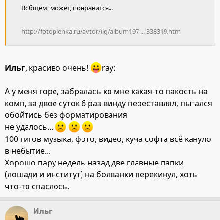
Вобщем, может, понравится...
http://fotoplenka.ru/avtor/ilg/album197 ... 338319.htm
Ильг
, красиво очень!
ray:
А у меня горе, забралась ко мне какая-то пакость на
комп, за двое суток 6 раз винду переставлял, пытался
обойтись без форматирования
не удалось...
100 гигов музыка, фото, видео, куча софта всё кануло
в небытие...
Хорошо пару недель назад две главные папки
(лошади и институт) на болванки перекинул, хоть
что-то спаслось.
Ильг