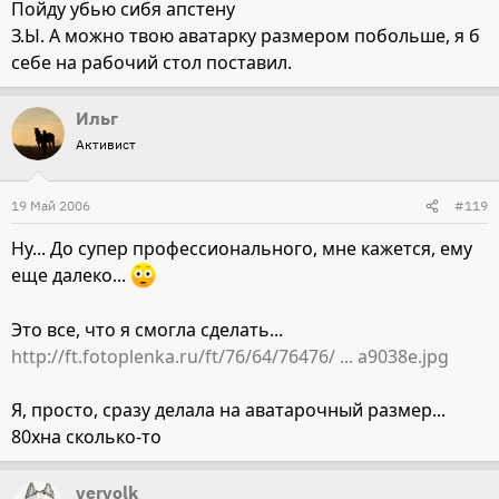
Пойду убью сибя апстену
З.Ы. А можно твою аватарку размером побольше, я б
себе на рабочий стол поставил.
Ильг
Активист
19 Май 2006
#119
Ну... До супер профессионального, мне кажется, ему
еще далеко...
Это все, что я смогла сделать...
http://ft.fotoplenka.ru/ft/76/64/76476/ ... a9038e.jpg
Я, просто, сразу делала на аватарочный размер...
80хна сколько-то
vervolk