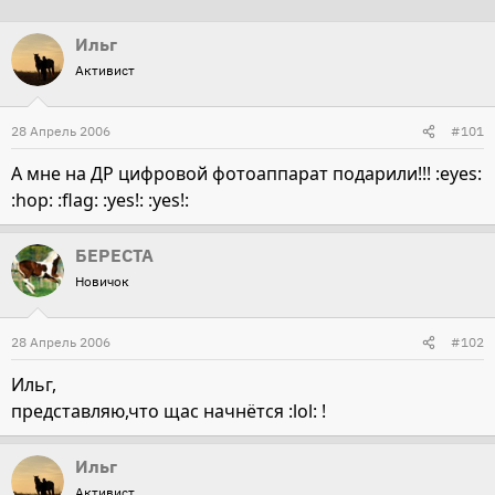
т
т
Ильг
о
а
Активист
р
н
т
а
28 Апрель 2006
е
ч
#101
м
а
А мне на ДР цифровой фотоаппарат подарили!!! :eyes:
ы
л
:hop: :flag: :yes!: :yes!:
а
БЕРЕСТА
Новичок
28 Апрель 2006
#102
Ильг,
представляю,что щас начнётся :lol: !
Ильг
Активист