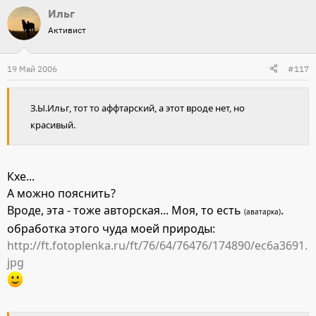
Ильг
Активист
19 Май 2006
#117
З.Ы.Ильг, тот то аффтарский, а этот вроде нет, но
красивый.
Кхе...
А можно пояснить?
Вроде, эта - тоже авторская... Моя, то есть
.
(аватарка)
обработка этого чуда моей природы:
http://ft.fotoplenka.ru/ft/76/64/76476/174890/ec6a3691.
jpg