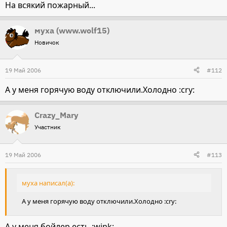
На всякий пожарный...
муха (www.wolf15)
Новичок
19 Май 2006
#112
А у меня горячую воду отключили.Холодно :cry:
Crazy_Mary
Участник
19 Май 2006
#113
муха написал(а):
А у меня горячую воду отключили.Холодно :cry:
А у меня бойлер есть :wink: