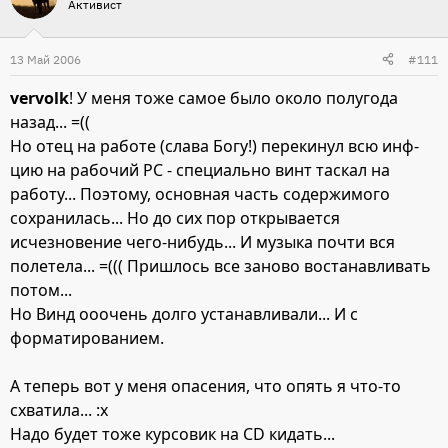
Активист
13 Май 2006
#111
vervolk
! У меня тоже самое было около полугода
назад... =((
Но отец на работе (слава Богу!) перекинул всю инф-
цию на рабочий РС - специально винт таскал на
работу... Поэтому, основная часть содержимого
сохранилась... Но до сих пор открывается
исчезновение чего-нибудь... И музыка почти вся
полетела... =((( Пришлось все заново востанавливать
потом...
Но Винд ооочень долго устанавливали... И с
форматированием.
А теперь вот у меня опасения, что опять я что-то
схватила... :x
Надо будет тоже курсовик на СD кидать...