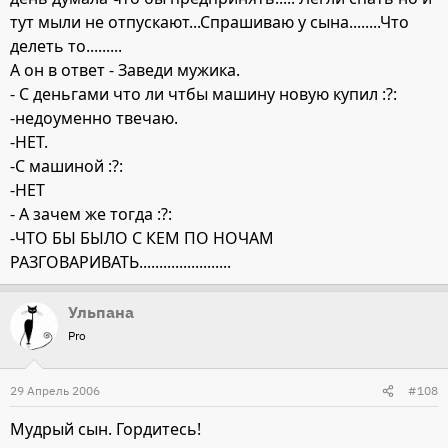
тут мыли не отпускают...Спрашиваю у сына........Что
делеть то.........
А он в ответ - Заведи мужика.
- С деньгами что ли чтбы машину новую купил :?:
-недоуменно твечаю.
-НЕТ.
-С машиной :?:
-НЕТ
- А зачем же тогда :?:
-ЧТО БЫ БЫЛО С КЕМ ПО НОЧАМ
РАЗГОВАРИВАТЬ.......................
Ульпана
Pro
29 Апрель 2006
#108
Мудрый сын. Гордитесь!