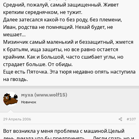
Средний, пожалуй, самый защищенный. Живет
крепким середнячком, не тужит.
Далее затесался какой-то без роду, без племени,
Иван, родства не помнящий. Нехай будет, не
мешает…
Мизинчик самый маленький и беззащитный, жмется
к братьям, ища защиты, но все равно остается
крайним. Как и Большой, часто сшибает углы, но
страдает больше. От обиды.
Еще есть Пяточка. Эта тюря недавно опять наступила
на гвоздь.
муха (www.wolf15)
Новичок
29 Апрель 2006
#107
Вот возникла у меня проблема с машиной.Целый
день думала что бы предпринять..... Легли спать но и