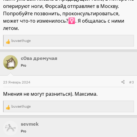
оперируют ноги, Форсайд отправляет в Москву.
Попробуйте позвонить, проконсультироваться,
может что-то изменилось?‍
. Я общалась с ними
летом.
buvaethuge
Р
е
сОва дремучая
а
Pro
к
ц
и
23 Январь 2024
#3
и
Мнения не могут разниться). Максима.
:
buvaethuge
Р
е
sevmek
а
Pro
к