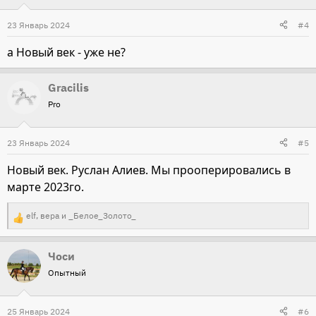
ц
и
23 Январь 2024
#4
и
а Новый век - уже не?
:
Gracilis
Pro
23 Январь 2024
#5
Новый век. Руслан Алиев. Мы прооперировались в
марте 2023го.
elf
,
вера
и
_Белое_Золото_
Р
е
Чоси
а
Опытный
к
ц
и
25 Январь 2024
#6