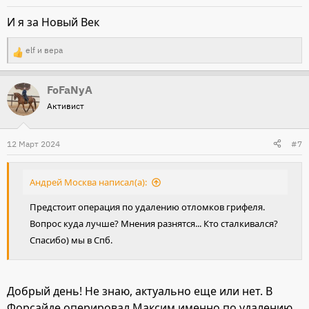
и
И я за Новый Век
:
elf
и
вера
Р
е
FoFaNyA
а
Активист
к
ц
и
12 Март 2024
#7
и
:
Андрей Москва написал(а):
Предстоит операция по удалению отломков грифеля.
Вопрос куда лучше? Мнения разнятся... Кто сталкивался?
Спасибо) мы в Спб.
Добрый день! Не знаю, актуально еще или нет. В
Форсайде оперировал Максим именно по удалению