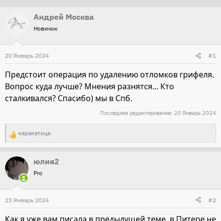
т
т
Андрей Москва
о
а
Новичок
р
н
т
а
20 Январь 2024
#1
е
ч
м
а
Предстоит операция по удалению отломков грифеля.
ы
л
Вопрос куда лучше? Мнения разнятся... Кто
а
сталкивался? Спасибо) мы в Спб.
Последнее редактирование:
20 Январь 2024
каракатица
Р
е
юлия2
а
Pro
к
ц
и
23 Январь 2024
#2
и
Как я уже вам писала в предыдущей теме, в Питере не
: