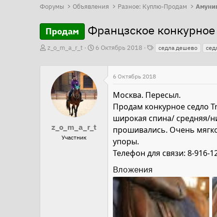
Форумы
Объявления
Разное: Куплю-Продам
Амуни
Францзское конкурное 
Продам
Т
А
Д
z_o_m_a_r_t
6 Октябрь 2018
седла дешево
сед
е
в
а
г
т
т
и
6 Октябрь 2018
о
а
р
н
Москва. Пересыл.
т
а
Продам конкурное седло Tr
е
ч
широкая спина/ средняя/ни
z_o_m_a_r_t
м
а
прошивались. Очень мягко
Участник
ы
л
упоры.
а
Телефон для связи: 8-916-1
Вложения