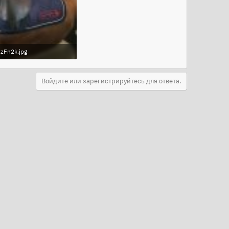
zFn2k.jpg
KB · Просмотры: 477
Войдите или зарегистрируйтесь для ответа.