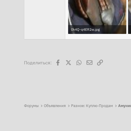
0k4Q-q4ER2w.jpg
172.2 KB · Просмотры: 512
Facebook
X
WhatsApp
Электронная поч
Ссылка
Поделиться:
Форумы
Объявления
Разное: Куплю-Продам
Амуни