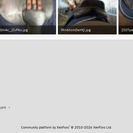
0m4c_jZvPko.jpg
fRn6hcmDeHQ.jpg
ZIS7pe
199.1 KB · Просмотры: 509
169.1 KB · Просмотры: 548
162.6 
та
ция
®
Community platform by XenForo
© 2010-2026 XenForo Ltd.