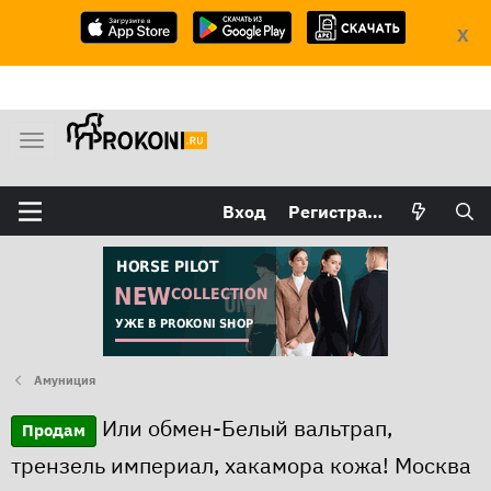
X
М
е
н
Вход
Регистрация
ю
Амуниция
Или обмен-Белый вальтрап,
Продам
трензель империал, хакамора кожа! Москва