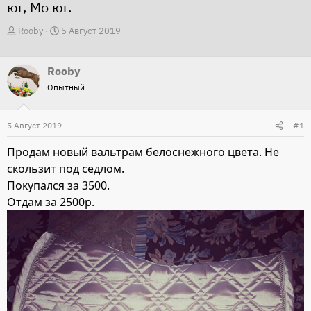
юг, Мо юг.
А
Д
Rooby
5 Август 2019
в
а
т
т
Rooby
о
а
Опытный
р
н
т
а
5 Август 2019
#1
е
ч
м
а
Продам новый вальтрам белоснежного цвета. Не
ы
л
скользит под седлом.
а
Покупался за 3500.
Отдам за 2500р.