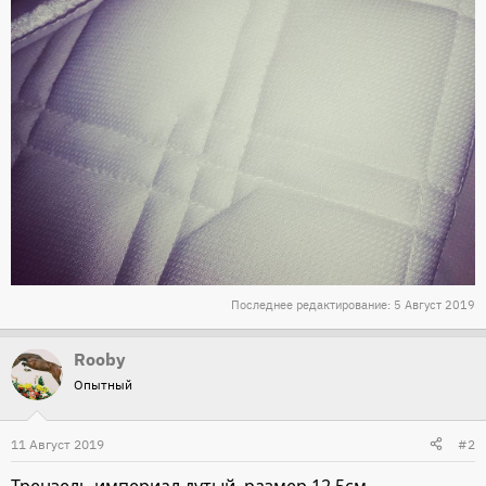
Последнее редактирование:
5 Август 2019
Rooby
Опытный
11 Август 2019
#2
Трензель империал дутый, размер 12.5см