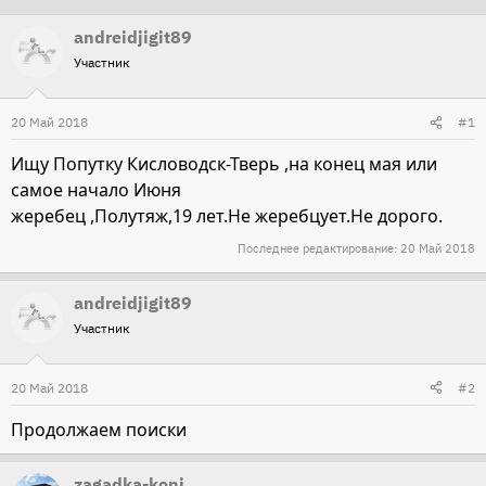
т
т
andreidjigit89
о
а
Участник
р
н
т
а
20 Май 2018
#1
е
ч
м
а
Ищу Попутку Кисловодск-Тверь ,на конец мая или
ы
л
самое начало Июня
а
жеребец ,Полутяж,19 лет.Не жеребцует.Не дорого.
Последнее редактирование:
20 Май 2018
andreidjigit89
Участник
20 Май 2018
#2
Продолжаем поиски
zagadka-koni