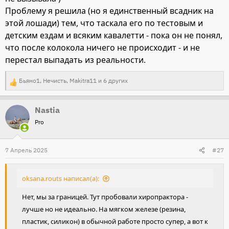
Проблему я решила (но я единственный всадник на
этой лошади) тем, что таскала его по тестовым и
детским ездам и всяким кавалетти - пока он не понял,
что после колокола ничего не происходит - и не
перестал выпадать из реальности.
Бьяно1
,
Нечисть
,
Makitra11
и 6 других
Р
е
Nastia
а
Pro
к
ц
и
7 Апрель 2025
#27
и
:
oksana.routs написал(а):
Нет, мы за границей. Тут пробовали хиропрактора -
лучше но не идеально. На мягком железе (резина,
пластик, силикон) в обычной работе просто супер, а вот к