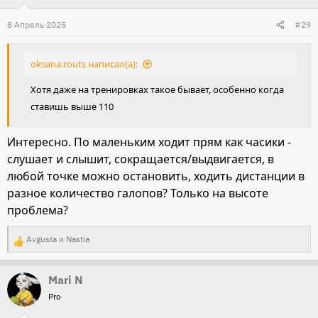
ц
и
8 Апрель 2025
#29
и
:
oksana.routs написал(а):
Хотя даже на тренировках такое бывает, особенно когда
ставишь выше 110
Интересно. По маленьким ходит прям как часики -
слушает и слышит, сокращается/выдвигается, в
любой точке можно остановить, ходить дистанции в
разное количество галопов? Только на высоте
проблема?
Avgusta
и
Nastia
Р
е
Mari N
а
Pro
к
ц