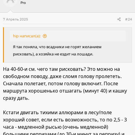
Pro
к
ц
и
7 Апрель 2025
#24
и
:
hip написал(а):
Я так поняла, что всадники не горят желанием
рисковать), а хозяйка не ездит на лошади.
На 40-60-и см. чего там рисковать? Это можно на
свободном поводу, даже сломя голову пролететь.
Сначала полетает, потом голову включит. После
маршрута хорошенько отшагать (минут 40) и кашку
сразу дать.
Кстати двигать тихими аллюрами в лесу/поле
хороший совет, если есть возможность, то по 2,5 - 3
часа - медленной рысью (очень медленной)
большими репризами (до 30-и минут за репризу) и