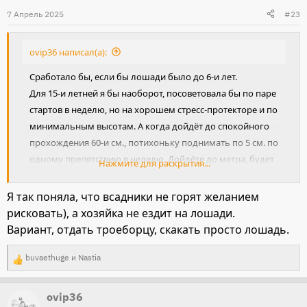
и
7 Апрель 2025
#23
и
:
ovip36 написал(а):
Сработало бы, если бы лошади было до 6-и лет.
Для 15-и летней я бы наоборот, посоветовала бы по паре
стартов в неделю, но на хорошем стресс-протекторе и по
минимальным высотам. А когда дойдёт до спокойного
прохождения 60-и см., потихоньку поднимать по 5 см. по
одному препятствию в неделю. Дойдёте до метра, будет
Нажмите для раскрытия...
видно. Если её тригеррит конкретная высота, надо будет
думать дальше.
Я так поняла, что всадники не горят желанием
Одновременно напрыгивать в шпринте, в свободно
рисковать), а хозяйка не ездит на лошади.
выбранном ею режиме движения, на высоты от метра и
Вариант, отдать троеборцу, скакать просто лошадь.
выше, с поощрением после каждого прыжка.
Желательно сначала тоже на стресс-протекторе (главное
buvaethuge
и
Nastia
Р
подобрать такой, который снимает излишнее
е
возбуждение, но не за счёт торможения), т.е. который
ovip36
а
нормализует нервный импульс а не затормаживает его).