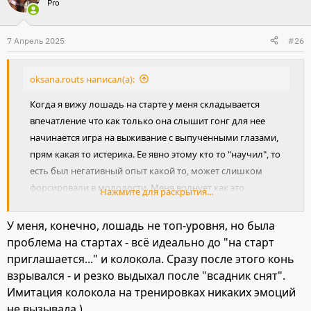
Pro
к
ц
и
7 Апрель 2025
#26
и
:
oksana.routs написал(а):
Когда я вижу лошадь на старте у меня складывается
впечатление что как только она слышит гонг для нее
начинается игра на выживание с выпученными глазами,
прям какая то истерика. Ее явно этому кто то "научил", то
есть был негативный опыт какой то, может слишком
форсировали в молодости. Меня волнует как это
Нажмите для раскрытия...
исправить, по этому ищу везде, в том числе дошла и до
форумов. Никогда не знаешь где найдешь помощь.
У меня, конечно, лошадь не топ-уровня, но была
проблема на стартах - всё идеально до "на старт
приглашается..." и колокола. Сразу после этого конь
взрывался - и резко выдыхал после "всадник снят".
Имитация колокола на тренировках никаких эмоций
не вызывала )