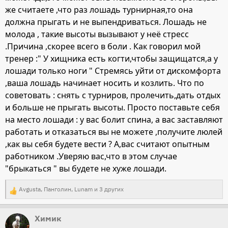
же считаете ,что раз лошадь турнирная,то она
должна прыгать и не выпендриваться. Лошадь не
молода , такие высоты вызывают у неё стресс
.Причина ,скорее всего в боли . Как говорил мой
тренер :" У хищника есть когти,чтобы защищатся,а у
лошади только ноги " Стремясь уйти от дискомфорта
,ваша лошадь начинает носить и козлить. Что по
советовать : снять с турниров, пролечить,дать отдых
и больше не прыгать высоты. Просто поставьте себя
на место лошади : у вас болит спина, а вас заставляют
работать и отказаться вы не можете ,получите люлей
,как вы себя будете вести ? А,вас считают опытным
работником .Уверяю вас,что в этом случае
"брыкаться " вы будете не хуже лошади.
Avgusta
,
Панголин
,
Lunam
и 3 других
Р
е
Химик
а