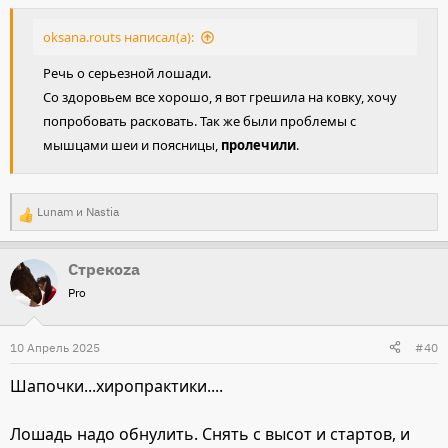
oksana.routs написал(а):
Речь о серьезной лошади.
Со здоровьем все хорошо, я вот грешила на ковку, хочу
попробовать расковать. Так же были проблемы с
мышцами шеи и поясницы,
пролечили
.
Lunam
и
Nastia
Р
е
Стрекоza
а
Pro
к
ц
и
10 Апрель 2025
#40
и
Шапочки...хиропрактики....
:
Лошадь надо обнулить. Снять с высот и стартов, и