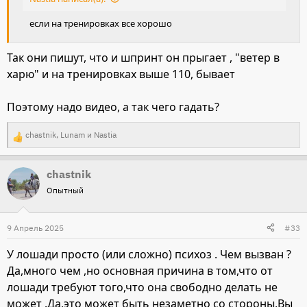
если на тренировках все хорошо
Так они пишут, что и шпринт он прыгает , "ветер в
харю" и на тренировках выше 110, бывает
Поэтому надо видео, а так чего гадать?
chastnik
,
Lunam
и
Nastia
Р
е
chastnik
а
Опытный
к
ц
и
9 Апрель 2025
#33
и
У лошади просто (или сложно) психоз . Чем вызван ?
:
Да,много чем ,но основная причина в том,что от
лошади требуют того,что она свободно делать не
может .Да,это может быть незаметно со стороны,Вы