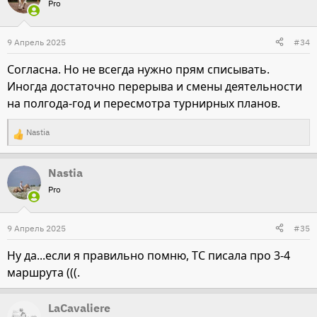
Pro
к
ц
и
9 Апрель 2025
#34
и
Согласна. Но не всегда нужно прям списывать.
:
Иногда достаточно перерыва и смены деятельности
на полгода-год и пересмотра турнирных планов.
Nastia
Р
е
Nastia
а
Pro
к
ц
и
9 Апрель 2025
#35
и
Ну да...если я правильно помню, ТС писала про 3-4
:
маршрута (((.
LaCavaliere