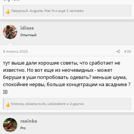
Лазурный
,
Avgusta
,
Mari N
и ещё 1 человек
Р
е
idiass
а
Опытный
к
ц
и
8 Апрель 2025
#28
и
тут выше дали хорошие советы, что сработает не
:
известно. Но вот еще из неочевидных - может
беруши в уши попробовать одевать? меньше шума,
спокойнее нервы, больше концетрации на всаднике ?
)))
Еленка
,
oksana.routs
,
LaCavaliere
и 2 других
Р
е
rasinka
а
Pro
к