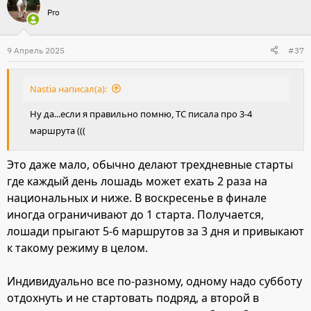
Pro
к
ц
и
9 Апрель 2025
#37
и
:
Nastia написал(а):
Ну да...если я правильно помню, ТС писала про 3-4
маршрута (((
Это даже мало, обычно делают трехдневные старты
где каждый день лошадь может ехать 2 раза на
национальных и ниже. В воскресенье в финале
иногда ограничивают до 1 старта. Получается,
лошади прыгают 5-6 маршрутов за 3 дня и привыкают
к такому режиму в целом.
Индивидуально все по-разному, одному надо субботу
отдохнуть и не стартовать подряд, а второй в