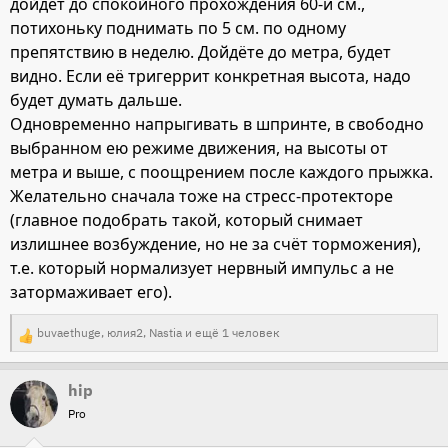
дойдёт до спокойного прохождения 60-и см.,
потихоньку поднимать по 5 см. по одному
препятствию в неделю. Дойдёте до метра, будет
видно. Если её тригеррит конкретная высота, надо
будет думать дальше.
Одновременно напрыгивать в шпринте, в свободно
выбранном ею режиме движения, на высоты от
метра и выше, с поощрением после каждого прыжка.
Желательно сначала тоже на стресс-протекторе
(главное подобрать такой, который снимает
излишнее возбуждение, но не за счёт торможения),
т.е. который нормализует нервный импульс а не
затормаживает его).
buvaethuge
,
юлия2
,
Nastia
и ещё 1 человек
Р
е
hip
а
Pro
к
ц