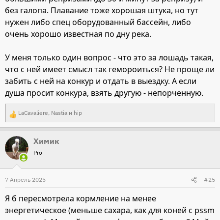
без галопа. Плавание тоже хорошая штука, но тут
нужен либо спец оборудованный бассейн, либо
очень хорошо известная по дну река.
У меня только один вопрос - что это за лошадь такая,
что с ней имеет смысл так гемороиться? Не проще ли
забить с ней на конкур и отдать в выездку. А если
душа просит конкура, взять другую - непорченную.
LaCavaliere
,
Nastia
и
hip
Р
е
Химик
а
Pro
к
ц
и
7 Апрель 2025
#25
и
Я б пересмотрела кормление на менее
:
энергетическое (меньше сахара, как для коней с pssm