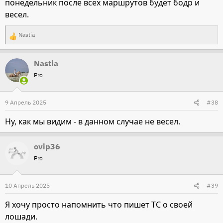
понедельник после всех маршрутов будет бодр и
весел.
Nastia
Р
е
Nastia
а
Pro
к
ц
и
9 Апрель 2025
#38
и
Ну, как мы видим - в данном случае не весел.
:
ovip36
Pro
10 Апрель 2025
#39
Я хочу просто напомнить что пишет ТС о своей
лошади.