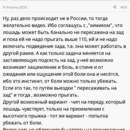
и
8 Апрель 2025
#30
и
Ну, раз дело происходит не в России, то тогда
:
желательно видео. Ибо соглашусь с ,"химиком", что
лошадь может быть банально не пересажена на зад
и пока ей не надо прыгать выше 110, ей и не надо
включать подведение зада, т.е. она может работать в
другой рамке. А как только задача меняется на
заставляющую подсесть на зад, у неё возможно
возникает защемление и боль, в спине и от
ожидания или ощущения этой боли она и несётся,
ибо это инстинкт, от боли можно только убежать.
Если это так, то путём выездки " пересаживать на
зад" и тогда , возможно прыгать.
Другой возможный вариант - чип на переду, который
лошадь чувствует, только на приземлении с
высотного прыжка - тот же вариант - попытка
убежать от боли.
Видео сильно облегчило бы ответы на возникающие