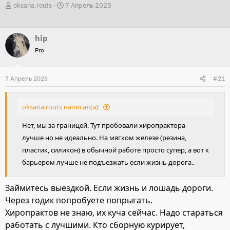
А
Д
oksana.routs
7 Апрель 2025
в
а
т
т
hip
о
а
Pro
р
н
т
а
7 Апрель 2025
е
ч
#21
м
а
ы
л
oksana.routs написал(а):
а
Нет, мы за границей. Тут пробовали хиропрактора -
лучше но не идеально. На мягком железе (резина,
пластик, силикон) в обычной работе просто супер, а вот к
барьером лучше не подъезжать если жизнь дорога..
Займитесь выездкой. Если жизнь и лошадь дороги.
Через годик попробуете попрыгать.
Хиропрактов не знаю, их куча сейчас. Надо стараться
работать с лучшими. Кто сборную курирует,