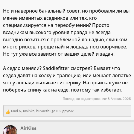
Но и наверное банальный совет, но пробовали ли вы
менее именитых всадников или тех, кто
специализируется на переобучении? Просто
всадникам высокого уровня правда не всегда
выгодно возиться с проблемной лошадью, слишком
много рисков, проще найти лошадь посговорчивее.
Но тут уже все зависит от ваших целей и задач.
А седло меняли? Saddlefitter смотрел? Бывает что
седла давят на холку и трапецию, или мешает лопатке
что у лошади вызывает истерику. На прыжках уже не
поберечь спину как на езде, поэтому так избегает.
Последнее редактирование:
8 Апрель 2025
Mari N
,
rasinka
,
buvaethuge
и 2 других
Р
е
AirKiss
а