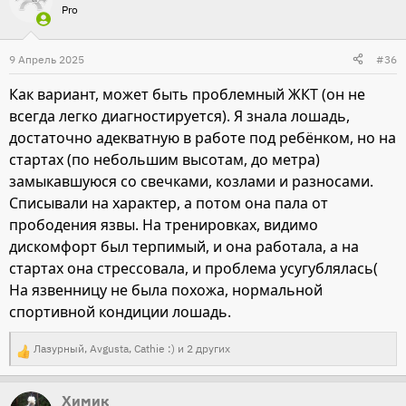
Pro
9 Апрель 2025
#36
Как вариант, может быть проблемный ЖКТ (он не
всегда легко диагностируется). Я знала лошадь,
достаточно адекватную в работе под ребёнком, но на
стартах (по небольшим высотам, до метра)
замыкавшуюся со свечками, козлами и разносами.
Списывали на характер, а потом она пала от
прободения язвы. На тренировках, видимо
дискомфорт был терпимый, и она работала, а на
стартах она стрессовала, и проблема усугублялась(
На язвенницу не была похожа, нормальной
спортивной кондиции лошадь.
Лазурный
,
Avgusta
,
Cathie :)
и 2 других
Р
е
Химик
а