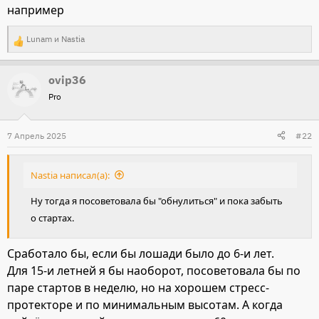
например
Lunam
и
Nastia
Р
е
ovip36
а
Pro
к
ц
и
7 Апрель 2025
#22
и
:
Nastia написал(а):
Ну тогда я посоветовала бы "обнулиться" и пока забыть
о стартах.
Сработало бы, если бы лошади было до 6-и лет.
Для 15-и летней я бы наоборот, посоветовала бы по
паре стартов в неделю, но на хорошем стресс-
протекторе и по минимальным высотам. А когда