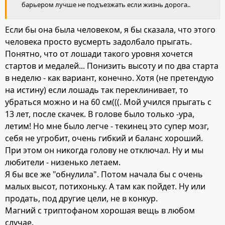
барьером лучше не подъезжать если жизнь дорога..
Если бы она была человеком, я бы сказала, что этого
человека просто вусмерть задолбало прыгать.
Понятно, что от лошади такого уровня хочется
стартов и медалей... Понизить высоту и по два старта
в неделю - как вариант, конечно. Хотя (не претендую
на истину) если лошадь так переклинивает, то
убраться можно и на 60 см(((. Мой учился прыгать с
13 лет, после скачек. В голове было только -ура,
летим! Но мне было легче - текинец это супер мозг,
себя не угробит, очень гибкий и баланс хороший.
При этом он никогда голову не отключал. Ну и мы
любители - низенько летаем.
Я бы все же "обнулила". Потом начала бы с очень
малых высот, потихоньку. А там как пойдет. Ну или
продать, под другие цели, не в конкур.
Магний с триптофаном хорошая вещь в любом
случае.