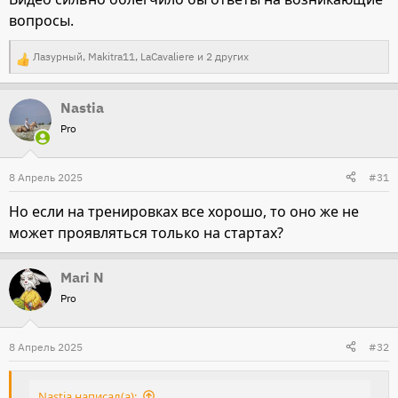
вопросы.
Лазурный
,
Makitra11
,
LaCavaliere
и 2 других
Р
е
Nastia
а
Pro
к
ц
и
8 Апрель 2025
#31
и
Но если на тренировках все хорошо, то оно же не
:
может проявляться только на стартах?
Mari N
Pro
8 Апрель 2025
#32
Nastia написал(а):