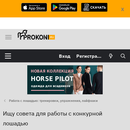
X
М
е
н
Вход
Регистрация
ю
Работа с лошадью: тренировки, упражнения, лайфхаки
Ищу совета для работы с конкурной
лошадью