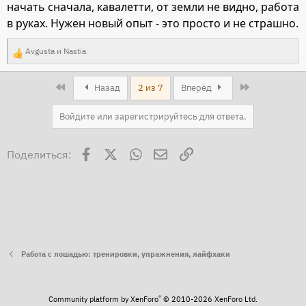
начать сначала, кавалетти, от земли не видно, работа
в руках. Нужен новый опыт - это просто и не страшно.
Avgusta
и
Nastia
Р
е
First
Last
Назад
2 из 7
Вперёд
а
к
Войдите или зарегистрируйтесь для ответа.
ц
и
Facebook
X
WhatsApp
Электронная почта
Ссылка
Поделиться:
и
:
Работа с лошадью: тренировки, упражнения, лайфхаки
®
Community platform by XenForo
© 2010-2026 XenForo Ltd.