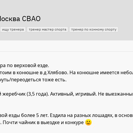
Москва СВАО
ищу тренера
тренер мастер спорта
тренер по конному спорту
ра по верховой езде.
 стоим в конюшне в д Хлябово. На конюшне имеется неб
нуть/переодеться тоже есть.
 жеребчик (3,5 года). Активный, игривый. Не выезжанны
вой езды более 5 лет. Ездила на разных лошадях, в осно
. Почти чайник в выездке и конкуре