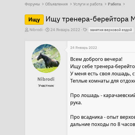
Форумы
Объявления
Услуги и работа
Работа
Ищу тренера-берейтора 
Ищу
Т
А
Д
Nibrodi
24 Январь 2022
занятия верховой ездой
е
в
а
г
т
т
и
24 Январь 2022
о
а
р
н
Всем доброго вечера!
т
а
Ищу себе тренера-берейто
е
ч
У меня есть своя лошадь,
Nibrodi
м
а
Теплые комнаты для отдох
Участник
ы
л
а
Про лошадь - карачаевский
рука.
Про всадника - опыт верхо
дальние походы по 8 часов