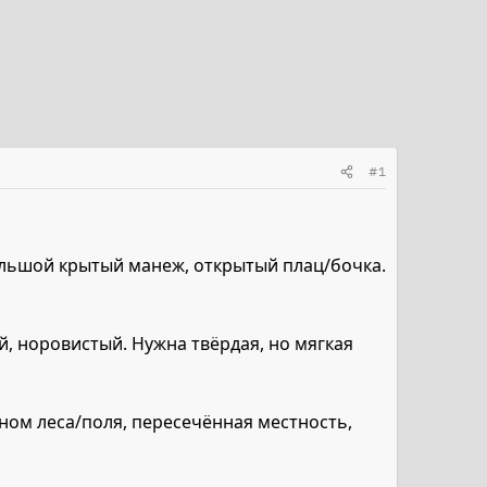
#1
ольшой крытый манеж, открытый плац/бочка.
й, норовистый. Нужна твёрдая, но мягкая
вном леса/поля, пересечённая местность,