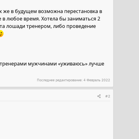
к же в будущем возможна перестановка в
е в любое время. Хотела бы заниматься 2
ота лошади тренером, либо проведение
. С тренерами мужчинами «уживаюсь» лучше
Последнее редактирование:
4 Февраль 2022
#2