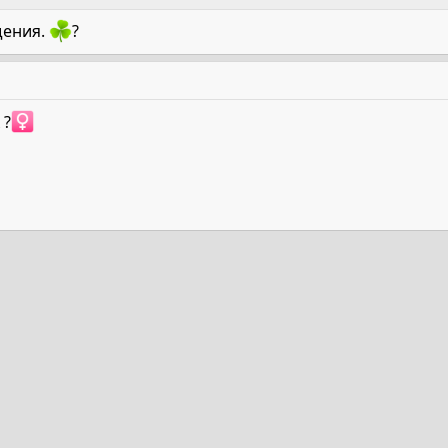
щения.
?
️‍
та