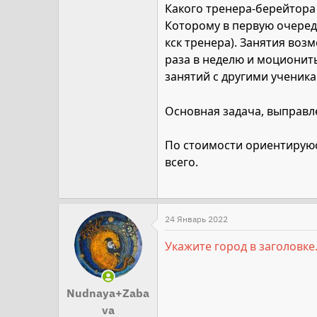
Какого тренера-берейтора
Которому в первую очеред
кск тренера). Занятия воз
раза в неделю и моционит
занятий с другими ученик
Основная задача, выправле
По стоимости ориентируюсь
всего.
24 Январь 2022
Укажите город в заголовке
Nudnaya+Zaba
va