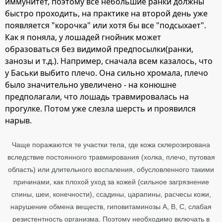
иммунитет, поэтому все небольшие ранки должны
быстро проходить, на практике на второй день уже
появляется "корочка" или хотя бы все "подсыхает".
Как я поняла, у лошадей гнойник может
образоваться без видимой предпосылки(ранки,
занозы и т.д.). Например, сначала всем казалось, что
у Баськи выбито плечо. Она сильно хромала, плечо
было значительно увеличено - на конюшне
предполагали, что лошадь травмировалась на
прогулке. Потом уже слезла шерсть и проявился
нарыв.
Чаще поражаются те участки тела, где кожа склерозирована
вследствие постоянного травмирования (холка, плечо, путовая
область) или длительного воспаления, обусловленного такими
причинами, как плохой уход за кожей (сильное загрязнение
спины, шеи, конечности), ссадины, царапины, расчесы кожи,
нарушение обмена веществ, гиповитаминозы А, В, С, слабая
резистентность организма. Поэтому необходимо включать в