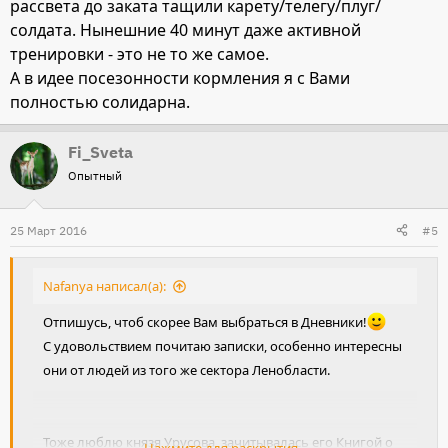
рассвета до заката тащили карету/телегу/плуг/
солдата. Нынешние 40 минут даже активной
тренировки - это не то же самое.
А в идее посезонности кормления я с Вами
полностью солидарна.
Fi_Sveta
Опытный
25 Март 2016
#5
Nafanya написал(а):
Отпишусь, чтоб скорее Вам выбраться в Дневники!
С удовольствием почитаю записки, особенно интересны
они от людей из того же сектора Ленобласти.
Тоже люблю князя Урусова, зачитывалась его Книгой о
Нажмите для раскрытия...