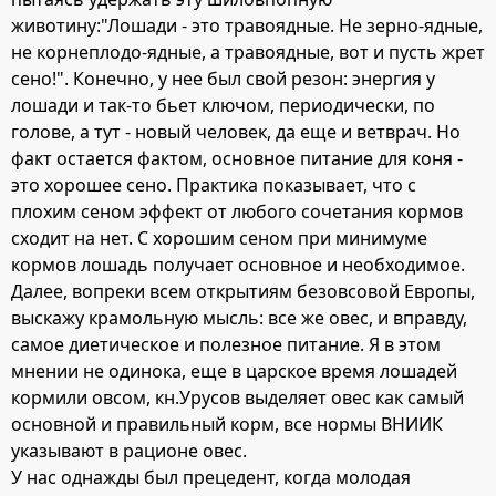
животину:"Лошади - это травоядные. Не зерно-ядные,
не корнеплодо-ядные, а травоядные, вот и пусть жрет
сено!". Конечно, у нее был свой резон: энергия у
лошади и так-то бьет ключом, периодически, по
голове, а тут - новый человек, да еще и ветврач. Но
факт остается фактом, основное питание для коня -
это хорошее сено. Практика показывает, что с
плохим сеном эффект от любого сочетания кормов
сходит на нет. С хорошим сеном при минимуме
кормов лошадь получает основное и необходимое.
Далее, вопреки всем открытиям безовсовой Европы,
выскажу крамольную мысль: все же овес, и вправду,
самое диетическое и полезное питание. Я в этом
мнении не одинока, еще в царское время лошадей
кормили овсом, кн.Урусов выделяет овес как самый
основной и правильный корм, все нормы ВНИИК
указывают в рационе овес.
У нас однажды был прецедент, когда молодая