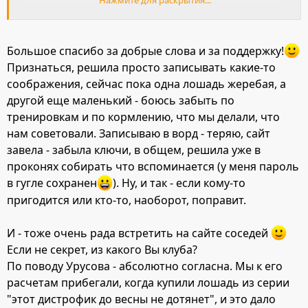
лошади. Но нужно делать поправку на то, что в его
время лошади были средством передвижения - от
рассвета до заката тащили карету/телегу/плуг/солдата.
Большое спасибо за добрые слова и за поддержку!
Нынешние 40 минут даже активной тренировки - это не
Признаться, решила просто записывать какие-то
то же самое.
соображения, сейчас пока одна лошадь жеребая, а
А в идее посезонности кормления я с Вами полностью
другой еще маленький - боюсь забыть по
солидарна.
тренировкам и по кормлению, что мы делали, что
нам советовали. Записываю в ворд - теряю, сайт
завела - забыла ключи, в общем, решила уже в
проконях собирать что вспоминается (у меня пароль
в гугле сохранен
). Ну, и так - если кому-то
пригодится или кто-то, наоборот, поправит.
И - тоже очень рада встретить на сайте соседей
Если не секрет, из какого Вы клуба?
По поводу Урусова - абсолютно согласна. Мы к его
расчетам прибегали, когда купили лошадь из серии
"этот дистрофик до весны не дотянет", и это дало