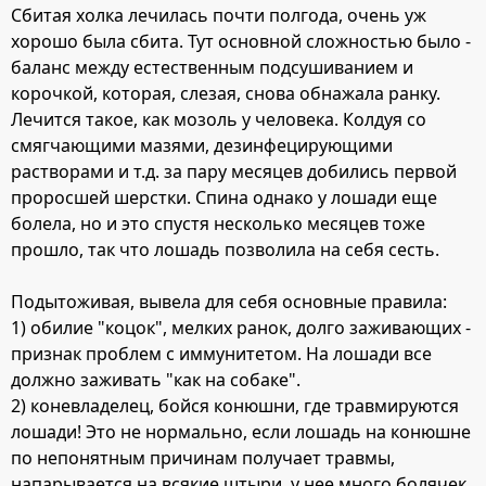
Сбитая холка лечилась почти полгода, очень уж
хорошо была сбита. Тут основной сложностью было -
баланс между естественным подсушиванием и
корочкой, которая, слезая, снова обнажала ранку.
Лечится такое, как мозоль у человека. Колдуя со
смягчающими мазями, дезинфецирующими
растворами и т.д. за пару месяцев добились первой
проросшей шерстки. Спина однако у лошади еще
болела, но и это спустя несколько месяцев тоже
прошло, так что лошадь позволила на себя сесть.
Подытоживая, вывела для себя основные правила:
1) обилие "коцок", мелких ранок, долго заживающих -
признак проблем с иммунитетом. На лошади все
должно заживать "как на собаке".
2) коневладелец, бойся конюшни, где травмируются
лошади! Это не нормально, если лошадь на конюшне
по непонятным причинам получает травмы,
напарывается на всякие штыри, у нее много болячек