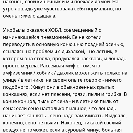
наконец, свой кишечник и мы поехали домой. На
утро лошадь уже чувствовала себя нормально, но
очень тяжело дышала.
У кобылы оказался ХОБЛ, совмещенный с
начинающейся пневмонией. Ее не хотели
переводить в основную конюшню поздней осенью,
ссылаясь на проблемы с дыхалкой, - но летник, в
котором она стояла, продувался насквозь, и лошадь
просто мерзла. Рассеивая миф о том, что
эмфиземник / хоблик / дыхлик может жить только на
улице / в летнике, на своем опыте говорю - ничего
подобного. Живут они в обыкновенных крытых
конюшнях, если нет плесени, грязи, пыли и грибка. В
конце концов, пыль от сена - и в летнике пыль от
сена; если сено настолько пыльное, что лошадь
начинает кашлять - сено надо замачивать. В идеале,
конечно, сено не пылит. Наконец, никакой свежий
воздух не поможет, если в суровый минус больная