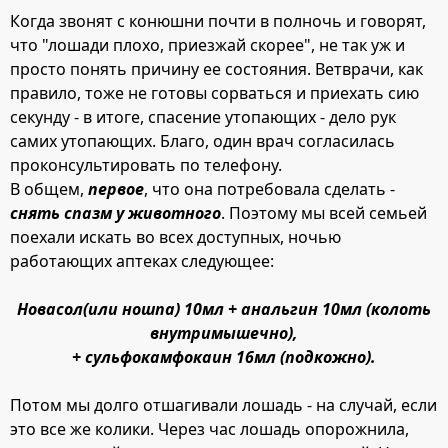
Когда звонят с конюшни почти в полночь и говорят,
что "лошади плохо, приезжай скорее", не так уж и
просто понять причину ее состояния. Ветврачи, как
правило, тоже не готовы сорваться и приехать сию
секунду - в итоге, спасение утопающих - дело рук
самих утопающих. Благо, один врач согласилась
проконсультировать по телефону.
В общем,
первое
, что она потребовала сделать -
снять спазм у животного
. Поэтому мы всей семьей
поехали искать во всех доступных, ночью
работающих аптеках следующее:
Новасол(или ношпа) 10мл + анальгин 10мл (колоть
внутримышечно),
+ сульфокамфокаин 16мл (подкожно).
Потом мы долго отшагивали лошадь - на случай, если
это все же колики. Через час лошадь опорожнила,