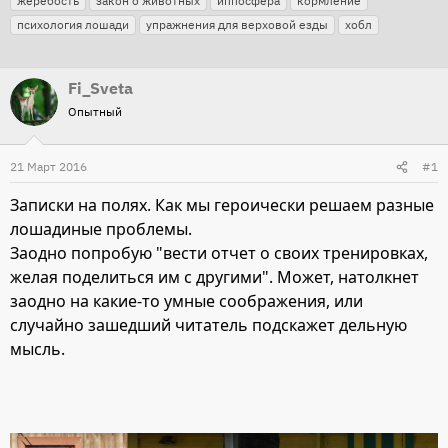
жеребость
закон о животных
иппосфера
кормление
г
т
т
психология лошади
упражнения для верховой езды
хобл
и
о
а
р
н
Fi_Sveta
т
а
Опытный
е
ч
м
а
21 Март 2016
ы
л
#1
а
Записки на полях. Как мы героически решаем разные
лошадиные проблемы.
Заодно попробую "вести отчет о своих тренировках,
желая поделиться им с другими". Может, натолкнет
заодно на какие-то умные соображения, или
случайно зашедший читатель подскажет дельную
мысль.