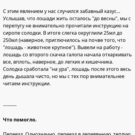
С этим явлением у нас случился забавный казус...
Услышав, что лошади жить осталось "до весны", мы с
перепугу не внимательно прочитали инструкцию на
сиропе солодки. В итоге слегка округлили 25мл до
250мл (наверное, приглючилось на почве того, что
"лошадь - животное крупное"). Вывели на работу -
лошадь со второго скачка галопа начала отхаркивать
все, вплоть, наверное, до легких и кишечника.
Солодка сработала "на ура", лошадь после этого весь
день дышала чисто, но мы с тех пор внимательнее
читаем инструкции.
---------
Что помогло.
Переезд. Однозначно, переезд в деревянную, теплую,