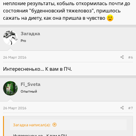
неплохие результаты, кобыль откормилась почти до
состояния "буденновский тяжеловоз", пришлось
сажать на диету, как она пришла в чувство
Загадка
Pro
26 Март 2016
#6
Интересненько... К вам в ПЧ.
Fi_Sveta
Опытный
26 Март 2016
#7
Загадка написал(а):
Интересненько... К вам в ПЧ.