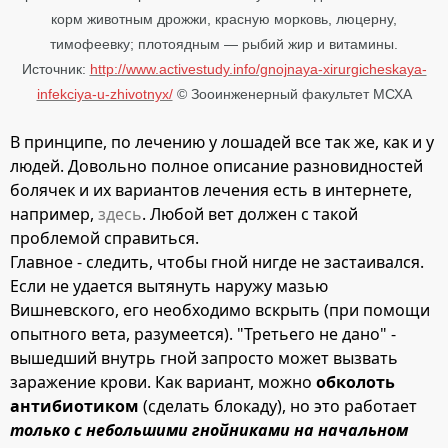
корм животным дрожжи, красную морковь, люцерну,
тимофеевку; плотоядным — рыбий жир и витамины.
Источник:
http://www.activestudy.info/gnojnaya-xirurgicheskaya-
infekciya-u-zhivotnyx/
© Зооинженерный факультет МСХА
В принципе, по лечению у лошадей все так же, как и у
людей. Довольно полное описание разновидностей
болячек и их вариантов лечения есть в интернете,
например,
здесь
. Любой вет должен с такой
проблемой справиться.
Главное - следить, чтобы гной нигде не застаивался.
Если не удается вытянуть наружу мазью
Вишневского, его необходимо вскрыть (при помощи
опытного вета, разумеется). "Третьего не дано" -
вышедший внутрь гной запросто может вызвать
заражение крови. Как вариант, можно
обколоть
антибиотиком
(сделать блокаду), но это работает
только с небольшими гнойниками на начальном