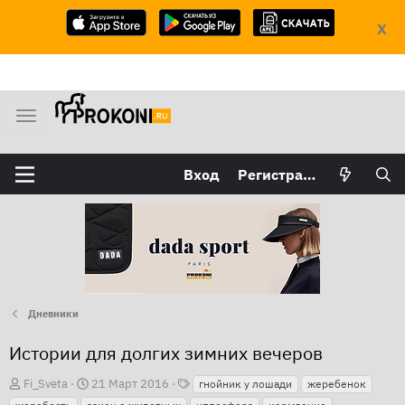
X
М
е
н
Вход
Регистрация
ю
Дневники
Истории для долгих зимних вечеров
Т
А
Д
Fi_Sveta
21 Март 2016
гнойник у лошади
жеребенок
е
в
а