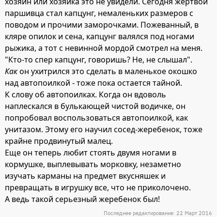
хозяин или хозяйка это не увидели. Сегодня жертвой
паршивца стал капцунг, немаленьких размеров с
поводом и прочими заморочками. Пожеванный, в
кляре опилок и сена, капцунг валялся под ногами
рыжика, а тот с невинной мордой смотрел на меня.
"Кто-то спер капцунг, говоришь? Не, не слышал".
Как
он ухитрился это сделать в маленькое окошко
над автопоилкой - тоже пока остается тайной.
К слову об автопоилках. Когда он вдоволь
наплескался в булькающей чистой водичке, он
попробовал воспользоваться автопоилкой, как
унитазом. Этому его научил сосед-жеребенок, тоже
крайне продвинутый малец.
Еще он теперь любит стоять двумя ногами в
кормушке, выплевывать морковку, незаметно
изучать карманы на предмет вкусняшек и
превращать в игрушку все, что не приколочено.
А ведь такой серьезный жеребенок был!
Последнее редактирование:
22 Март 2016