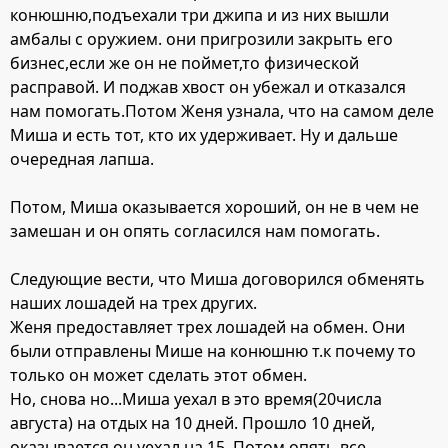
конюшню,подъехали три джипа и из них вышли
амбалы с оружием. они пригрозили закрыть его
бизнес,если же он не поймет,то физической
расправой. И поджав хвост он убежал и отказался
нам помогать.Потом Женя узнала, что на самом деле
Миша и есть тот, кто их удерживает. Ну и дальше
очередная лапша.
Потом, Миша оказывается хороший, он не в чем не
замешан и он опять согласился нам помогать.
Следующие вести, что Миша договорился обменять
наших лошадей на трех других.
Женя предоставляет трех лошадей на обмен. Они
были отправлены Мише на конюшню т.к почему то
только он может сделать этот обмен.
Но, снова но...Миша уехал в это время(20числа
августа) на отдых на 10 дней. Прошло 10 дней,
оказывается он уехал на 15. Потом опять все,