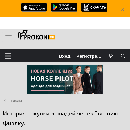
X
М
е
н
Вход
Регистрация
ю
Трибуна
История покупки лошадей через Евгению
Фиалку.