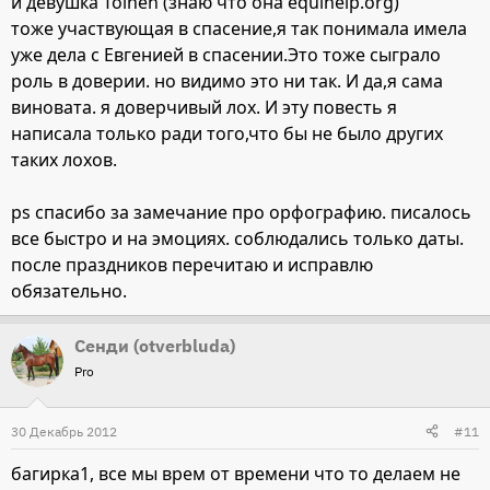
и девушка Toinen (знаю что она equihelp.org)
тоже участвующая в спасение,я так понимала имела
уже дела с Евгенией в спасении.Это тоже сыграло
роль в доверии. но видимо это ни так. И да,я сама
виновата. я доверчивый лох. И эту повесть я
написала только ради того,что бы не было других
таких лохов.
ps спасибо за замечание про орфографию. писалось
все быстро и на эмоциях. соблюдались только даты.
после праздников перечитаю и исправлю
обязательно.
Сенди (otverbluda)
Pro
30 Декабрь 2012
#11
багирка1, все мы врем от времени что то делаем не