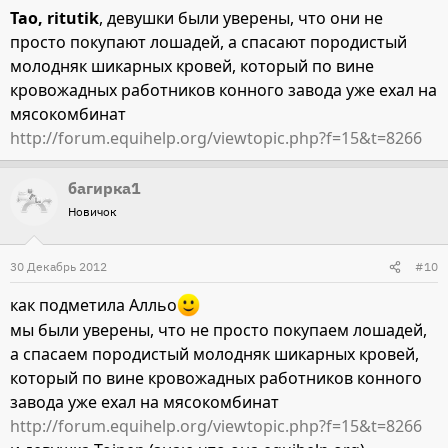
такие дела надо наказывать. Лошадку же лучше
Тао, ritutik
, девушки были уверены, что они не
покупать через друзей и ехать на осмотр
лично
. И
просто покупают лошадей, а спасают породистый
поймите, бесплатный сыр, только в мышеловке, в
молодняк шикарных кровей, который по вине
которую Вы собственно и попались. Не бывает здоровых
кровожадных работников конного завода уже ехал на
и породистых за такие деньги.... Удачи Вам и.... не
мясокомбинат
гонитесь за дешевизной
http://forum.equihelp.org/viewtopic.php?f=15&t=8266
багирка1
Новичок
30 Декабрь 2012
#10
как подметила Алльо
мы были уверены, что не просто покупаем лошадей,
а спасаем породистый молодняк шикарных кровей,
который по вине кровожадных работников конного
завода уже ехал на мясокомбинат
http://forum.equihelp.org/viewtopic.php?f=15&t=8266