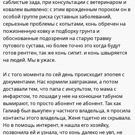
саблистые зада, при консультации с ветеринаром и
ковалем выявлено: с этим врожденным пороком он в
особой группе риска суставных заболеваний,
серьезные проблемы с копытами, конь обречен на
пожизненную ковку и подборку грунта и
обоснованные подозрения на старую травму
путового сустава, но более точно это когда будут
готов рентген, так же конь сипит. и конь швыряется
на людей. Мы в ужасе.
И с того момента по сей день происходит эпопея с
документами. Нас кормили завтраками, а потом
доставали тем, что папа с инсультом, то мама с
инфарктом, то лошади у нее на конюшни табуном
вымирают, то просто абонент не абонент. Так как
Галиаф был выкупен у частного владельца, я просила
контакты этого владельца, Женя тщетно их скрывала.
Но в помощь интерент, я нашла его хозяйку,
позвонила ей и узнала, что конь далеко не увп, не