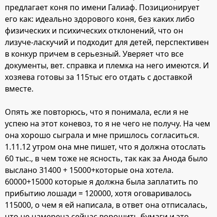
предлагает коня по имени Галиаф. Позиционирует
его как: идеально здорового коня, без каких либо
физических и психических отклонений, что он
лизуче-ласкучий и подходит для детей, перспективен
в конкур причем в серьезный. Уверяет что все
документы, вет. справка и племка на него имеются. И
хозяева готовы за 115тыс его отдать с доставкой
вместе.
Опять же повторюсь, что я понимала, если я не
успею на этот коневоз, то я не чего не получу. На чем
она хорошо сыграла и мне пришлось согласиться.
1.11.12 утром она мне пишет, что я должна отослать
60 тыс., в чем тоже не ясность, так как за Анода было
выслано 31400 + 15000+которые она хотела.
60000+15000 которые я должна была заплатить по
прибытию лошади = 120000, хотя оговаривалось
115000, о чем я ей написала, в ответ она отписалась,
что не намерена сейчас ворошить бумаги и это