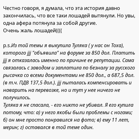
Честно говоря, я думала, что эта история давно
закончилась, что все таки лошадей вытянули. Но увы,
одна афера потянула за собой другие.
Очень жаль лошадей((((
p.s.
Из той темы я выкупила Туляка ( у нас он Тоха),
которого jjj "объявила" на форуме за 850 дол. Платить
jjj я отказалась именно по причине ее репутации. Сама
связалась с заводом и заплатила по безналу за русского
рысачка со всеми документами не 850 дол., а 687,5 дол.
(в т.ч. ПДВ 137,5 дол.). jjj пыталась компенсировать и
наварить на перевозке, но и тут у нее ничего не
получилось.
Туляка я не спасала, - его никто не убивал. Я его купила
потому, что: а) у него якобы были проблемы с ногами;
б) он мне просто понравился на фото; в) ему 11 лет,
мерин; г) оставался в той теме один.