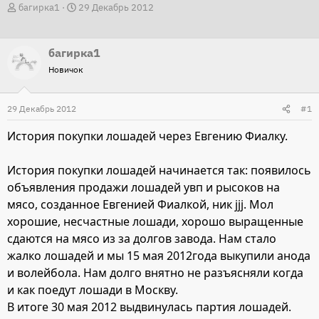
А
Д
багирка1
29 Декабрь 2012
в
а
т
т
багирка1
о
а
Новичок
р
н
т
а
29 Декабрь 2012
е
ч
#1
м
а
История покупки лошадей через Евгению Фиалку.
ы
л
а
История покупки лошадей начинается так: появилось
объявления продажи лошадей увп и рысоков на
мясо, созданное Евгенией Фиалкой, ник jjj. Мол
хорошие, несчастные лошади, хорошо выращенные
сдаются на мясо из за долгов завода. Нам стало
жалко лошадей и мы 15 мая 2012года выкупили анода
и волейбола. Нам долго внятно не разъясняли когда
и как поедут лошади в Москву.
В итоге 30 мая 2012 выдвинулась партия лошадей.