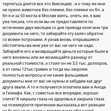
терпеть(а длится все это 8месяцев) . и к тому же мне
не нужно животное без племки, без племки он бп. а
бп я и за 50 могла в Москве взять. опять же, я вам
уже писала, что если вы не предоставляете по
истечению двух месяцев со дня приезда коня мне три
документа на него, то забирайте эту калеч обратно
со всеми потрохами. А узнав вновь открывшиеся
обстоятельсва мне уже от вас ни чего не надо.
Забирайте его и возвращайте деньги которые были в
него вложены или же возмещайте разницу от
реальной стоимости, а стоил он не 3,5 тыс. доллоров,
а от силы 12тыс.гривин и тогда мы закроем
полностью вопросы и ни какие фальшивые
документы мне от вас не нужны и забудем как друг
друга звали. А то я получается оплатила вам и Анода
и Галиафа. Как, с совестью все впорядке, хорошо
спите? Я закрыла глаза на здоровье,я закрыла глаза
на психику(хотя притензии высказала,а вот реакции
не было),но вы даже с документами обманули!