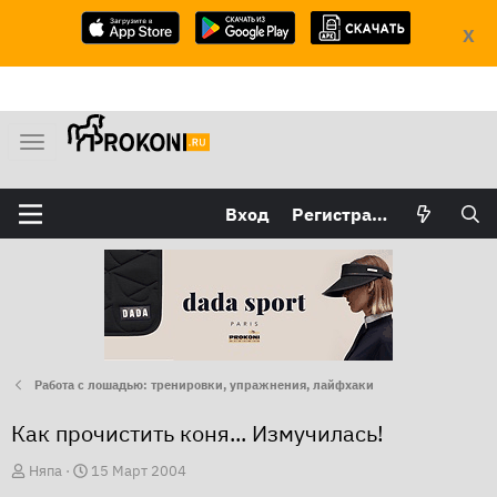
X
М
е
н
Вход
Регистрация
ю
Работа с лошадью: тренировки, упражнения, лайфхаки
Как прочистить коня... Измучилась!
А
Д
Няпа
15 Март 2004
в
а