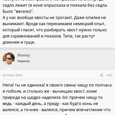
седло лежит (я коня опрыскала и поехала без седла.
Было "весело)".
А у нас вообще хвосты не трогают. Даже опилки не
вынимают. Вроде как перенимаем немецкий опыт,
который гласит, что разбирать хвост нужно только
для соревнований и показов. Типа, так растут
длиннее и гуще.
Honey
Новичок
16 Март 2004
#23
Няпа! ты не одинока! я своего свина чищу по полчаса
и поболе, и столько же - вычищаю хвост, коим
природа на щедро наделила :lol: причем чищу то
ведь - каждый день, а приду - как будто конь не
валялся, а точнее - валялся, причем впечатление что