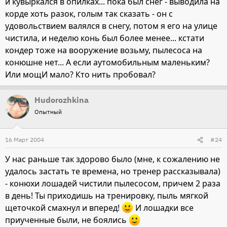
и кувыркался в опилках... пока был снег - выводила на
корде хоть разок, голым так сказать - он с
удовольствием валялся в снегу, потом я его на улице
чистила, и неделю конь был более менее... кстати
кондер тоже на вооружение возьму, пылесоса на
конюшне нет... А если аутомобильным маленьким?
Или мощИ мало? Кто нить пробовал?
Hudorozhkina
Опытный
16 Март 2004
#24
У нас раньше так здорово было (мне, к сожалению не
удалось застать те времена, но тренер рассказывала)
- конюхи лошадей чистили пылесосом, причем 2 раза
в день! Ты приходишь на тренировку, пыль мягкой
щеточкой смахнул и вперед!
И лошадки все
приученные были, не боялись