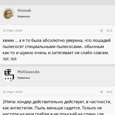
т
т
Homak
о
а
Новичок
р
н
т
а
15 Март 2004
е
ч
#21
м
а
хммм ... а я то была абсолютно уверена, что лошадей
ы
л
пылесосят специальными пылесосами.. обычным
а
как-то и шумно очень и затягивает не слабо совсем.
:lol: :lol:
Melissanda
Новичок
16 Март 2004
#22
2Няпа: кондер действительно действует, в частности,
как антистатик. Пыль меньше садится. Только не
наступи на мои грабли и не прыскай на спину, где