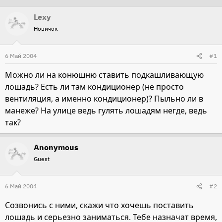
т
т
Lexy
о
а
Новичок
р
н
т
а
6 Май 2004
#1
е
ч
м
а
Можно ли на конюшню ставить подкашливающую
ы
л
лошадь? Есть ли там кондиционер (не просто
а
вентиляция, а именно кондиционер)? Пыльно ли в
манеже? На улице ведь гулять лошадям негде, ведь
так?
Anonymous
Guest
6 Май 2004
#2
Созвонись с ними, скажи что хочешь поставить
лошадь и серьезно заниматься. Тебе назначат время,