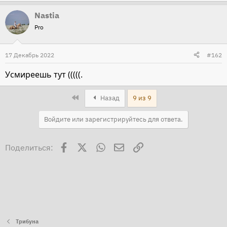
е
Nastia
а
Pro
к
ц
и
17 Декабрь 2022
#162
и
Усмиреешь тут (((((.
:
First
Назад
9 из 9
Войдите или зарегистрируйтесь для ответа.
Facebook
X
WhatsApp
Электронная почта
Ссылка
Поделиться:
Трибуна