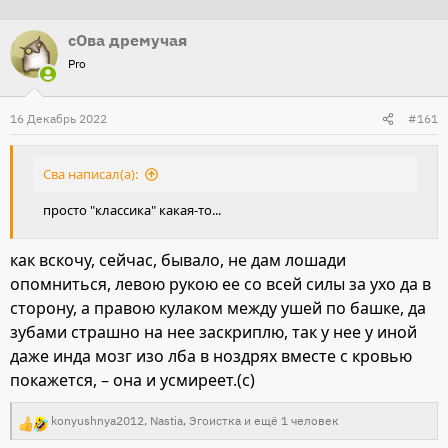
т
т
сОва дремучая
о
а
Pro
р
н
т
а
16 Декабрь 2022
е
ч
#161
м
а
ы
л
Сва написал(а):
а
просто "классика" какая-то...
как вскочу, сейчас, бывало, не дам лошади
опомниться, левою рукою ее со всей силы за ухо да в
сторону, а правою кулаком между ушей по башке, да
зубами страшно на нее заскриплю, так у нее у иной
даже инда мозг изо лба в ноздрях вместе с кровью
покажется, – она и усмиреет.(с)
konyushnya2012
,
Nastia
,
Эгоистка
и ещё 1 человек
Р