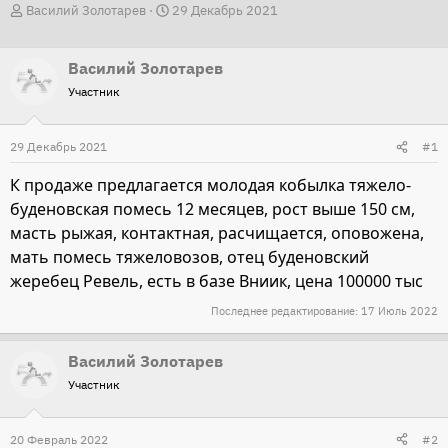
А
Д
Василий Золотарев
29 Декабрь 2021
в
а
т
т
Василий Золотарев
о
а
Участник
р
н
т
а
29 Декабрь 2021
#1
е
ч
м
а
К продаже предлагается молодая кобылка тяжело-
ы
л
буденовская помесь 12 месяцев, рост выше 150 см,
а
масть рыжая, контактная, расчищается, оповожена,
мать помесь тяжеловозов, отец буденовский
жеребец Ревель, есть в базе Вниик, цена 100000 тыс
Последнее редактирование:
17 Июль 2022
Василий Золотарев
Участник
20 Февраль 2022
#2