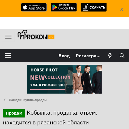
X
М
е
н
Вход
Регистрация
ю
Лошади: Куплю-продам
Кобылка, продажа, отьем,
Продам
находится в рязанской области