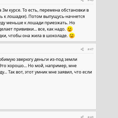
 3м курсе. То есть, перемена обстановки в
ть к лошадке). Потом выпущусь-начнется
 буду меньше к лошади приезжать. Но
елает прививки... все, как надо.
ки, чтобы она жила в шоколаде.
#47
 любимую зверюгу деньги из-под земли
Это хорошо... Но мой, например, мне
... Так вот, этот умник мне заявил, что если
#48