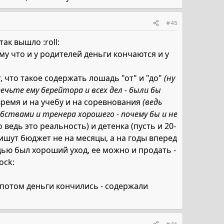
#45
так вышло :roll:
тому что и у родителей деньги кончаются и у
, что такое содержать лошадь "от" и "до"
(ну
печьте ему берейтора и всех дел - были бы
время и на учебу и на соревнования
(ведь
бствами и тренера хорошего - почему бы и не
о ведь это реальность) и детенка (пусть и 20-
опишут бюджет не на месяцы, а на годы вперед
адью был хороший уход, ее можно и продать -
ock:
, потом деньги кончились - содержали
#46