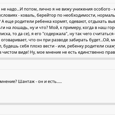
 не надо...И потом, лично я не вижу унижения особого -
ловиях - коваль, берейтор по необходимости, нормальн
 А еще родители ребенка кормят, одевают, отдыхать вы
ги на лошадь, ну и что? Мой, к примеру, когда в наш го
ска, то да се), я его "содержала", ну так чего считаться
 оговаривает, что он при разводе забирать будет...Ой, 
 будешь себя плохо вести - или, ребенку родители скажу
в чистом виде! Ну, мое мнение не есть единственно прав
нение? Шантаж - он и есть.....