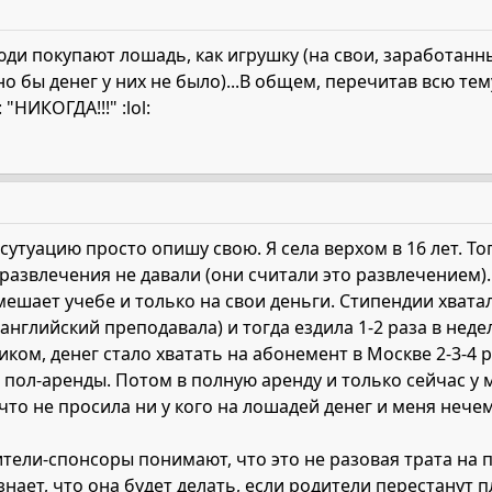
юди покупают лошадь, как игрушку (на свои, заработанные
о бы денег у них не было)...В общем, перечитав всю тем
"НИКОГДА!!!" :lol:
утуацию просто опишу свою. Я села верхом в 16 лет. Тог
развлечения не давали (они считали это развлечением).
 мешает учебе и только на свои деньги. Стипендии хвата
нглийский преподавала) и тогда ездила 1-2 раза в неде
ком, денег стало хватать на абонемент в Москве 2-3-4 р
 пол-аренды. Потом в полную аренду и только сейчас у м
 что не просила ни у кого на лошадей денег и меня нече
ители-спонсоры понимают, что это не разовая трата на 
 знает, что она будет делать, если родители перестанут п