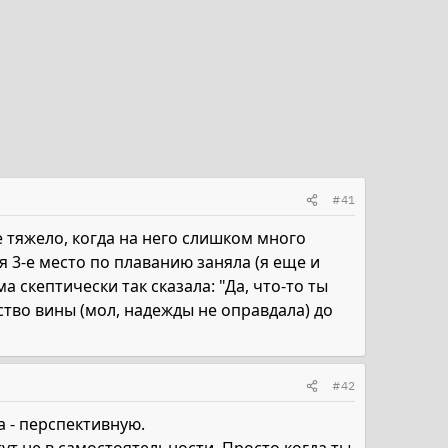
#41
е тяжело, когда на него слишком много
 я 3-е место по плаванию заняла (я еще и
а скептически так сказала: "Да, что-то ты
ство вины (мол, надежды не оправдала) до
#42
а - перспективную.