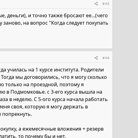
#43
, деньги), и точно также бросают ее...(чего
у заново, на вопрос "Когда следует покупать
#44
да училась на 1 курсе института. Родители
 Тогда мы договорились, что я могу сколько
ло только на проездной, поэтому я
лю в Подмомковье. с 3-его курса вышла на
аза в неделю. С 5-ого курса начала работать
еня своя, которую я могу держать в
м попрекнуть.
покупку, а ежемесячные вложения + резерв
латить, то почему бы и нет.