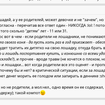
шадей, а у ее родителей, может девочке и не "зачем", но 
согласна - перечитав все ответ один - НИКОГДА :lol: ! по
того сколько "детям" лет - 11 или 31.
с вот в чем - если родители не лошадники, не понимают
а своего коня - да пусть хоть раз в год приезжает - обес
удет тратить их дитятко на свою лошадку, откуда брать 
но и лошадь поспортивнее купить, и конюшню со всеми удо
складе?)
, и прочее - вроде травм (не хочется о плохом, н
) и лошадки... вот когда родители все это оценят - и пр
- почему бы и нет? в критической ситуации, если за лош
нет денег морить ее голодом или запирать в деннике :sh
но не родители, а мол.чел., одно время он ее содержал
одержу); такой компот