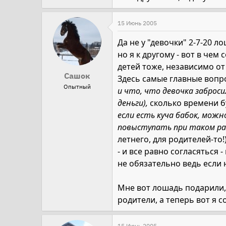
15 Июнь 2005
Да не у "девочки" 2-7-20 ло
но я к другому - вот в чем 
детей тоже, независимо от 
Сашок
Здесь самые главные вопро
Опытный
и что, что девочка забросил
деньги),
сколько времени б
если есть куча бабок, мож
повыступать при таком ра
летнего, для родителей-то!
- и все равно согласяться 
не обязательно ведь если 
Мне вот лошадь подарили, 
родители, а теперь вот я с
15 Июнь 2005