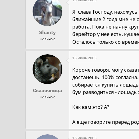
Я, слава Господу, нахожусь
ближайшие 2 года мне не с
работа. Пока не начну кру
Shanty
берейтор у нее есть, кушае
Новичок
Осталось только со време
15 Июнь 2005
Короче говоря, могу сказа
достанешь. 100% согласна.
собирается купить лошадь, 
Сказочница
бум разводиться - лошадь з
Новичок
Как вам это? А?
А ещё говорите преред роди
16 Июнь 2005