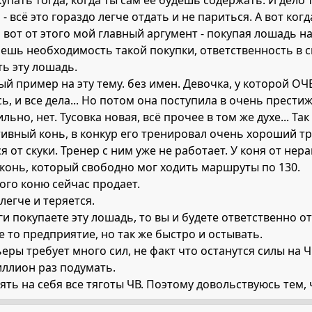
пать тогда, когда ты сам ее будешь содержать. И дело т
 всё это гораздо легче отдать и не париться. А вот когд
 И вот от этого мой главный аргумент - покупая лошадь н
шь необходимость такой покупки, ответственность в св
ь эту лошадь.
ый пример на эту тему. без имен. Девочка, у которой О
ь, и все дела... Но потом она поступила в очень престиж
льно, нет. Тусовка новая, всё прочее в том же духе... Т
ивный конь, в конкур его тренировал очень хороший тре
ся от скуки. Тренер с ним уже не работает. У коня от не
 конь, который свободно мог ходить маршруты по 130.
того коню сейчас продает.
 легче и теряется.
ьги покупаете эту лошадь, то вы и будете ответственно 
е то предприятие, но так же быстро и остывать.
ьеры требует много сил, не факт что останутся силы на Ч
миллион раз подумать.
зять на себя все тяготы ЧВ. Поэтому довольствуюсь тем, 