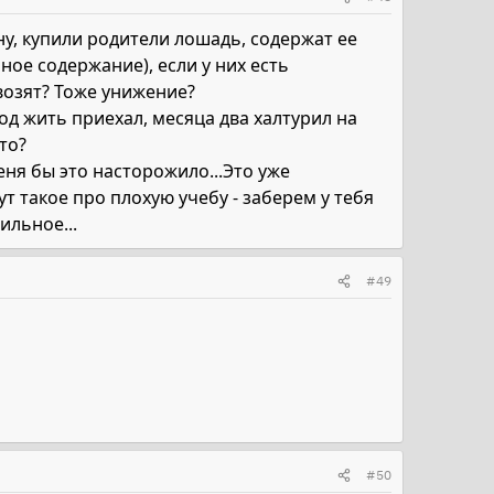
 ну, купили родители лошадь, содержат ее
ое содержание), если у них есть
возят? Тоже унижение?
род жить приехал, месяца два халтурил на
-то?
меня бы это насторожило...Это уже
т такое про плохую учебу - заберем у тебя
ильное...
#49
#50