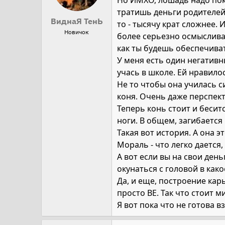
Но ИМХО, лошадь надо поку
тратишь деньги родителей -
ВиднаЯ ТенЬ
то - тысячу крат сложнее.
Новичок
более серьезно осмысливае
как ты будешь обеспечиват
У меня есть один негативн
учась в школе. Ей нравилос
Не то чтобы она училась си
коня. Очень даже перспект
Теперь конь стоит и бесит
ноги. В общем, загибается
Такая вот история. А она э
Мораль - что легко дается,
А вот если вы на свои ден
окунаться с головой в како
Да, и еще, построение кар
просто ВЕ. Так что стоит 
Я вот пока что не готова в