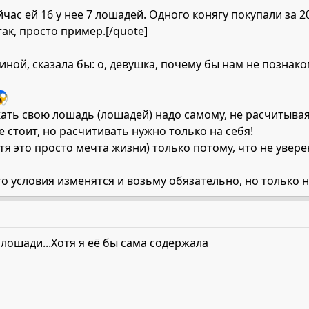
йчас ей 16 у нее 7 лошадей. Одного конягу покупали за 
так, просто пример.[/quote]
иной, сказала бы: о, девушка, почему бы нам не познак
жать свою лошадь (лошадей) надо самому, не расчитыва
 стоит, но расчитивать нужно только на себя!
отя это просто мечта жизни) только потому, что не увер
то условия изменятся и возьму обязательно, но только н
 лошади...Хотя я её бы сама содержала