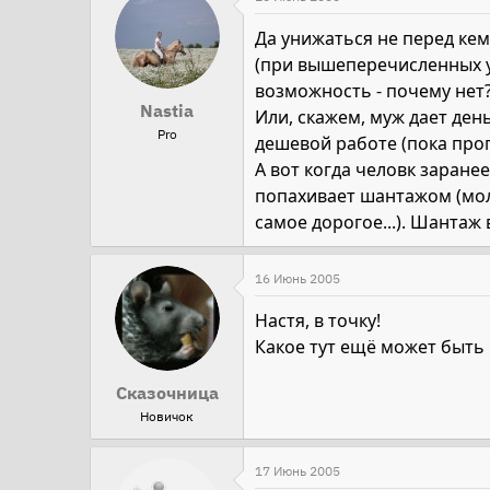
Да унижаться не перед кем
(при вышеперечисленных ус
возможность - почему нет?
Nastia
Или, скажем, муж дает день
Pro
дешевой работе (пока пропи
А вот когда человк заранее
попахивает шантажом (мол,
самое дорогое...). Шантаж 
16 Июнь 2005
Настя, в точку!
Какое тут ещё может быть м
Сказочница
Новичок
17 Июнь 2005