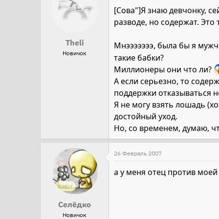
[Сова"]Я знаю девчонку, се
разводе, но содержат. Это 
Theli
Мнэээээээ, была бы я мужч
Новичок
такие бабки?
Миллионеры они что ли?
А если серьезно, то содер
поддержки отказываться не
Я не могу взять лошадь (х
достойный уход.
Но, со временем, думаю, ч
26 Февраль 2007
а у меня отец против моей
Селёдко
Новичок