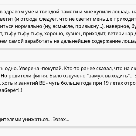
 в здравом уме и твердой памяти и мне купили лошадь на
ветит (и отсюда следует, что не светит меньше приходи
титься нормально (ну, всмысле, привыкну...), наверное,
т, тьфу-тьфу-тьфу, хорошо, кузнец приходит, ветеринар д
нем самой заработать на дальнейшее содержание лошад
ть одно. Уверена -покупай. Кто-то ранее сказал, что на
 Но родители фигня. Было озвучено "замуж выходить"... 
хоть и занятий ВЕ - чуть больше года при 19 летах отроду
аберёт!!!
телями унижаться... Ээээх...