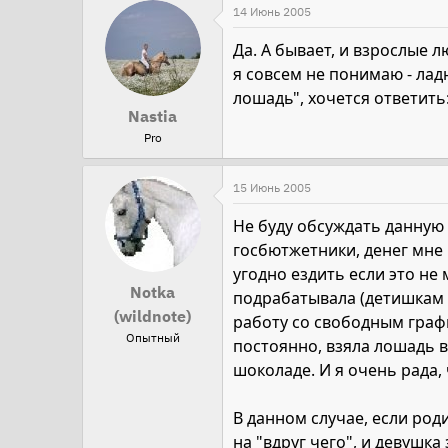
14 Июнь 2005
Да. А бывает, и взрослые л
я совсем не понимаю - ладн
лошадь", хочется ответить: 
Nastia
Pro
15 Июнь 2005
Не буду обсуждать данную с
госбютжетники, денег мне 
угодно ездить если это не
Notka
подрабатывала (детишкам а
(wildnote)
работу со свободным графи
Опытный
постоянно, взяла лошадь в
шоколаде. И я очень рада,
В данном случае, если род
на "вдруг чего", и девушка