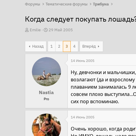
Форумы
Тематические форумы
Трибуна
Когда следует покупать лошадь
А
Д
Emilie
29 Май 2005
в
а
т
т
Назад
1
2
3
4
Вперёд
о
а
р
н
14 Июнь 2005
т
а
Ну, девчонки и мальчишки,
е
ч
возлагают (да и взрослому 
м
а
плаванием занималась 9 лет
ы
л
Nastia
совсем плохо выступила...
а
Pro
сих пор вспоминаю.
14 Июнь 2005
Очень хорошо, когда родит