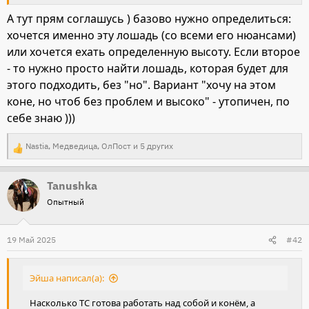
А тут прям соглашусь ) базово нужно определиться:
хочется именно эту лошадь (со всеми его нюансами)
или хочется ехать определенную высоту. Если второе
- то нужно просто найти лошадь, которая будет для
этого подходить, без "но". Вариант "хочу на этом
коне, но чтоб без проблем и высоко" - утопичен, по
себе знаю )))
Nastia
,
Медведица
,
ОлПост
и 5 других
Р
е
Tanushka
а
Опытный
к
ц
и
19 Май 2025
#42
и
:
Эйша написал(а):
Насколько ТС готова работать над собой и конём, а