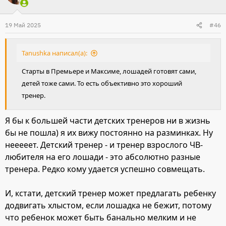
ц
и
19 Май 2025
#46
и
:
Tanushka написал(а):
Старты в Премьере и Максиме, лошадей готовят сами,
детей тоже сами. То есть объективно это хороший
тренер.
Я бы к большей части детских тренеров ни в жизнь
бы не пошла) я их вижу постоянно на разминках. Ну
нееееет. Детский тренер - и тренер взрослого ЧВ-
любителя на его лошади - это абсолютно разные
тренера. Редко кому удается успешно совмещать.
И, кстати, детский тренер может предлагать ребенку
додвигать хлыстом, если лошадка не бежит, потому
что ребенок может быть банально мелким и не