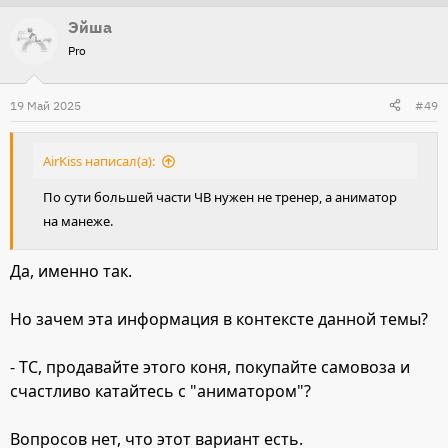
е
Эйша
а
Pro
к
ц
и
19 Май 2025
#49
и
:
AirKiss написал(а):
По сути большей части ЧВ нужен не тренер, а аниматор
на манеже.
Да, именно так.
Но зачем эта информация в контексте данной темы?
- ТС, продавайте этого коня, покупайте самовоза и
счастливо катайтесь с "аниматором"?
Вопросов нет, что этот вариант есть.