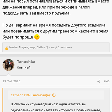
или на посыл останавливаться и отпинываясь вместо
движения вперед, или при переходе в галоп
подкидывать зад вместо подъема.
Но да, вариант на время посадить другого всадника
или позаниматься с другим тренером какое-то время
будет попроще
Nastia
,
Медведица
,
Cathie :)
и ещё 1 человек
Р
е
Tanushka
а
Опытный
к
ц
и
19 Май 2025
#45
и
:
Catherine1976 написал(а):
В 99% таких случаев "диагноз" один и тот же: вы
одновременно включаете газ и тормоз. Ногами пинаете,