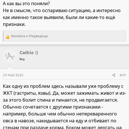
А как вы это поняли?
Не в смысле, что оспариваю ситуацию, а интересно
как именно такое выявили, были ли какие-то ещё
признаки.
Зюлейка
и
Медведица
Р
е
Cathie :)
а
Pro
к
ц
и
19 Май 2025
#57
и
Как одну из проблем здесь называли уже проблему с
:
ЖКТ (гастриты, язвы). Да, может зажимать живот и из-
за этого болит спина и пинается, не продвигается.
Обычно сочетается с другими признаками -
например, больше чем обычно непереваренного
овса в навозе, накидывается на еду и отбивает по
стенам при раздаче корма, боком может дергать на