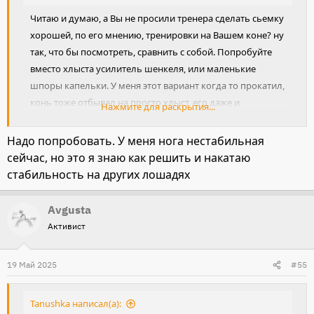
Читаю и думаю, а Вы не просили тренера сделать сьемку
хорошей, по его мнению, тренировки на Вашем коне? ну
так, что бы посмотреть, сравнить с собой. Попробуйте
вместо хлыста усилитель шенкеля, или маленькие
шпоры капельки. У меня этот вариант когда то прокатил,
конь тоже отбывал на просто хлыст, его даже и
Нажмите для раскрытия...
применять не надо было, возможно он на него
замкнулся и его применение было похоже на то о чем
Надо попробовать. У меня нога нестабильная
Вы пишите. Хлыст убрала применила шпоры, со шпор
сейчас, но это я знаю как решить и накатаю
ушла на усилитель шенкеля, потом всё сняла когда конь
стабильность на других лошадях
стал хорошо отзываться на шенкель
Avgusta
Активист
19 Май 2025
#55
Tanushka написал(а):