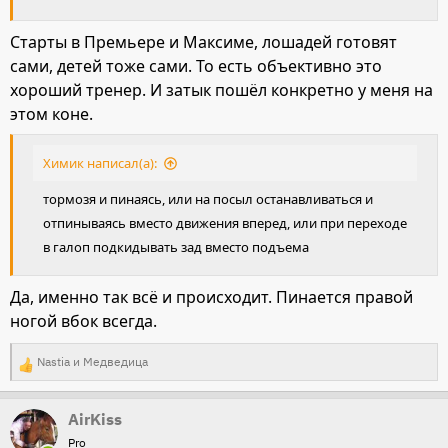
Старты в Премьере и Максиме, лошадей готовят
сами, детей тоже сами. То есть объективно это
хороший тренер. И затык пошёл конкретно у меня на
этом коне.
Химик написал(а):
тормозя и пинаясь, или на посыл останавливаться и
отпинываясь вместо движения вперед, или при переходе
в галоп подкидывать зад вместо подъема
Да, именно так всё и происходит. Пинается правой
ногой вбок всегда.
Nastia
и
Медведица
Р
е
AirKiss
а
Pro
к