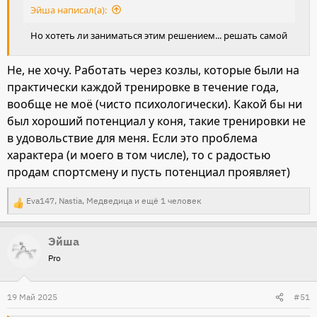
Эйша написал(а):
Но хотеть ли заниматься этим решением... решать самой
Не, не хочу. Работать через козлы, которые были на
практически каждой тренировке в течение года,
вообще не моё (чисто психологически). Какой бы ни
был хороший потенциал у коня, такие тренировки не
в удовольствие для меня. Если это проблема
характера (и моего в том числе), то с радостью
продам спортсмену и пусть потенциал проявляет)
Eva147
,
Nastia
,
Медведица
и ещё 1 человек
Р
е
Эйша
а
Pro
к
ц
и
19 Май 2025
#51
и