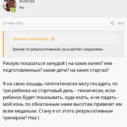
AirKiss
а
Pro
к
ц
и
19 Май 2025
#43
и
:
Tanushka написал(а):
Тренер-то результативный, куча детей с медалями.
Рискую показаться занудой ) на каких конях? кем
подготовленных? какие дети? на каких стартах?
Я на свою лошадь гипотетически могу посадить по
три ребенка на стартовый день - технически, если
ребенок будет показывать, куда ехать, и не падать -
мой конь по обкатанным нами высотам привезет им
всем медальки. Стану я от этого результативным
тренером? Неа )