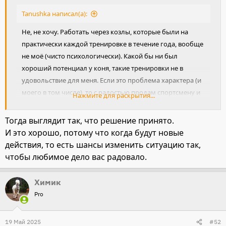
:
Tanushka написал(а):
Не, не хочу. Работать через козлы, которые были на
практически каждой тренировке в течение года, вообще
не моё (чисто психологически). Какой бы ни был
хороший потенциал у коня, такие тренировки не в
удовольствие для меня. Если это проблема характера (и
моего в том числе), то с радостью продам спортсмену и
Нажмите для раскрытия...
пусть потенциал проявляет)
Тогда выглядит так, что решение принято.
И это хорошо, потому что когда будут новые
действия, то есть шансы изменить ситуацию так,
чтобы любимое дело вас радовало.
Химик
Pro
19 Май 2025
#52