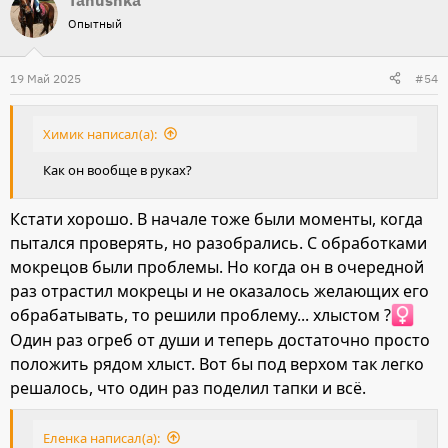
а
Опытный
к
ц
и
19 Май 2025
#54
и
:
Химик написал(а):
Как он вообще в руках?
Кстати хорошо. В начале тоже были моменты, когда
пытался проверять, но разобрались. С обработками
мокрецов были проблемы. Но когда он в очередной
раз отрастил мокрецы и не оказалось желающих его
обрабатывать, то решили проблему... хлыстом ?‍
Один раз огреб от души и теперь достаточно просто
положить рядом хлыст. Вот бы под верхом так легко
решалось, что один раз поделил тапки и всё.
Еленка написал(а):