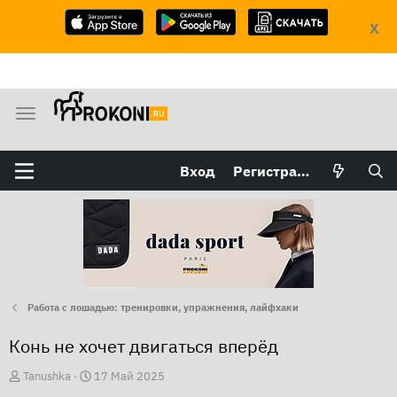
X
М
е
н
Вход
Регистрация
ю
Работа с лошадью: тренировки, упражнения, лайфхаки
Конь не хочет двигаться вперёд
А
Д
Tanushka
17 Май 2025
в
а