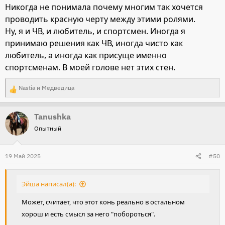
Никогда не понимала почему многим так хочется
проводить красную черту между этими ролями.
Ну, я и ЧВ, и любитель, и спортсмен. Иногда я
принимаю решения как ЧВ, иногда чисто как
любитель, а иногда как присуще именно
спортсменам. В моей голове нет этих стен.
Nastia
и
Медведица
Р
е
Tanushka
а
Опытный
к
ц
и
19 Май 2025
#50
и
:
Эйша написал(а):
Может, считает, что этот конь реально в остальном
хорош и есть смысл за него "побороться".