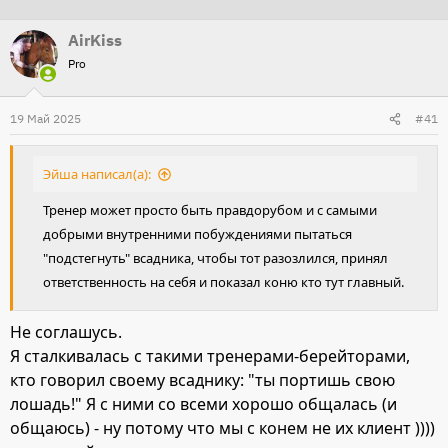
т
т
AirKiss
о
а
Pro
р
н
т
а
19 Май 2025
е
ч
#41
м
а
ы
л
Эйша написал(а):
а
Тренер может просто быть правдорубом и с самыми
добрыми внутренними побуждениями пытаться
"подстегнуть" всадника, чтобы тот разозлился, принял
ответственность на себя и показал коню кто тут главный.
Не соглашусь.
Я сталкивалась с такими тренерами-берейторами,
кто говорил своему всаднику: "ты портишь свою
лошадь!" Я с ними со всеми хорошо общалась (и
общаюсь) - ну потому что мы с конем не их клиент ))))