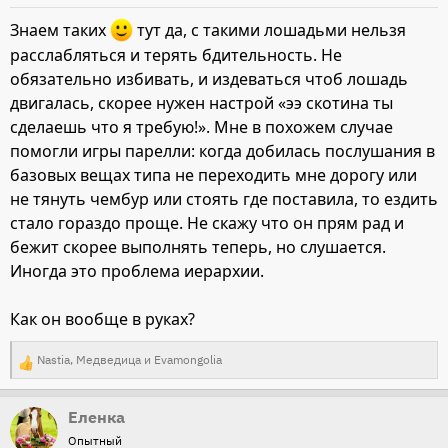
Знаем таких
тут да, с такими лошадьми нельзя
расслабляться и терять бдительность. Не
обязательно избивать, и издеваться чтоб лошадь
двигалась, скорее нужен настрой «ээ скотина ты
сделаешь что я требую!». Мне в похожем случае
помогли игры парелли: когда добилась послушания в
базовых вещах типа не переходить мне дорогу или
не тянуть чембур или стоять где поставила, то ездить
стало гораздо проще. Не скажу что он прям рад и
бежит скорее выполнять теперь, но слушается.
Иногда это проблема иерархии.
Как он вообще в руках?
Nastia
,
Медведица
и
Evamongolia
Р
е
Еленка
а
Опытный
к