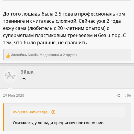
До того лошадь была 2,5 года в профессиональном
тренинге и считалась сложной. Сейчас уже 2 года
езжу сама (любитель с 20+-летним опытом) с
супермягким пластиковым трензелем и без шпор. С
тем, что было раньше, не сравнить.
Зюлейка
,
Nastia
,
Медведица
и 2 других
Р
е
Эйша
а
Pro
к
ц
и
19 Май 2025
#56
и
:
Avgusta написал(а):
Оказалось, у лошади предъязвенное состояние.