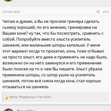
ц
и
19 Май 2025
#53
и
Читаю и думаю, а Вы не просили тренера сделать
:
сьемку хорошей, по его мнению, тренировки на
Вашем коне? ну так, что бы посмотреть, сравнить с
собой. Попробуйте вместо хлыста усилитель
шенкеля, или маленькие шпоры капельки. У меня
этот вариант когда то прокатил, конь тоже отбывал
на просто хлыст, его даже и применять не надо было,
возможно он на него замкнулся и его применение
было похоже на то о чем Вы пишите. Хлыст убрала
применила шпоры, со шпор ушла на усилитель
шенкеля, потом всё сняла когда конь стал хорошо
отзываться на шенкель
Nastia
,
Медведица
и
Tanushka
Р
е
Tanushka