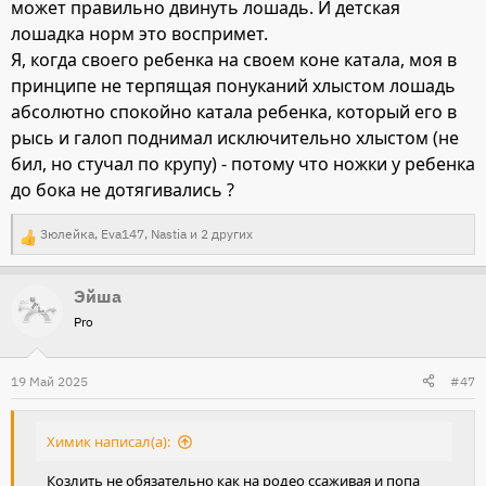
может правильно двинуть лошадь. И детская
лошадка норм это воспримет.
Я, когда своего ребенка на своем коне катала, моя в
принципе не терпящая понуканий хлыстом лошадь
абсолютно спокойно катала ребенка, который его в
рысь и галоп поднимал исключительно хлыстом (не
бил, но стучал по крупу) - потому что ножки у ребенка
до бока не дотягивались ?
Зюлейка
,
Eva147
,
Nastia
и 2 других
Р
е
Эйша
а
Pro
к
ц
и
19 Май 2025
#47
и
:
Химик написал(а):
Козлить не обязательно как на родео ссаживая и попа