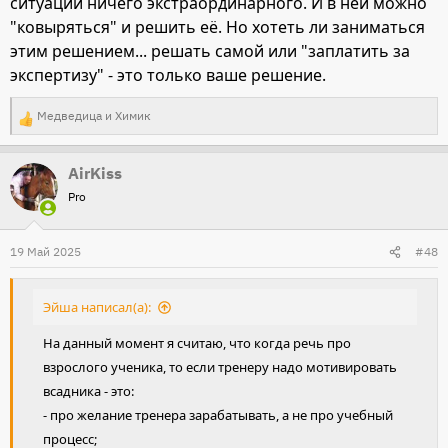
ситуации ничего экстраординарного. И в ней можно
"ковыряться" и решить её. Но хотеть ли заниматься
этим решением... решать самой или "заплатить за
экспертизу" - это только ваше решение.
Медведица
и
Химик
Р
е
AirKiss
а
Pro
к
ц
и
19 Май 2025
#48
и
:
Эйша написал(а):
На данный момент я считаю, что когда речь про
взрослого ученика, то если тренеру надо мотивировать
всадника - это:
- про желание тренера зарабатывать, а не про учебный
процесс;