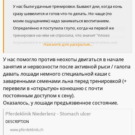
У нас были удачные тренировки. Бывают дни, когда конь
сразу шевелится и готов что-то делать. Но чаще (по
моим ощущениям) надо заниматься воспитанием.
Определённо я поступила глупо, когда на первой же
тренировке на нём не спросила, что значит "плохо
поднимается в галоп и может гораздо отвратительнее
Нажмите для раскрытия...
себя вести". Аватара пересмотрела, не иначе) "Он выбрал
меня!". За 2 последние недели я поездила ещё на других
У нас помогло против неохоты двигаться в начале
лошадях и ни на одной не было проблем с галопом,
занятия и нервозности после активной рыси / галопа
переходами. На мой запрос "дёргаю руками" мне
давать лошади немного специальной каши с
ответили, что не дёргаю.
заваренными семенами льна перед тренировкой (+
перевели в «открытую» конюшню с почти
постоянным доступом к сену).
Оказалось, у лошади предъязвенное состояние.
Pferdeklinik Niederlenz - Stomach ulcer
DESCRIPTION
www.pferdeklinik.ch