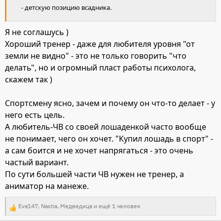
- детскую позицию всадника.
Я не соглашусь )
Хороший тренер - даже для любителя уровня "от
земли не видно" - это не только говорить "что
делать", но и огромный пласт работы психолога,
скажем так )
Спортсмену ясно, зачем и почему он что-то делает - у
него есть цель.
А любитель-ЧВ со своей лошаденкой часто вообще
не понимает, чего он хочет. "Купил лошадь в спорт" -
а сам боится и не хочет напрягаться - это очень
частый вариант.
По сути большей части ЧВ нужен не тренер, а
аниматор на манеже.
Eva147
,
Nastia
,
Медведица
и ещё 1 человек
Р