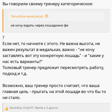
Вы говорили своему тренеру категорическое:
Tanushka написал(а):
не хочу ездить через лошадкино фи
?
Если нет, то начните с этого. Не важна высота, не
важен результат в медальках, важно - "не хочу
заставлять вот эту конкретную лошадь" - и "какие у
нас есть варианты?"
Толковый тренер предложит пересмотреть работу,
подход и т.д.
Возможно, ваш тренер просто считает, что ваша
главная цель - прыгать на этой лошади во что бы то
ни стало.
Зюлейка
,
Eva147
,
Nastia
и 2 других
Р