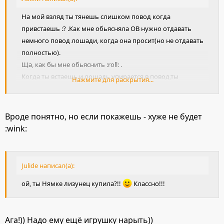
На мой взляд ты тянешь слишком повод когда
привстаешь :? .Как мне обьясняла ОВ нужно отдавать
немного повод лошади, когда она просит(но не отдавать
полностью).
Ща, как бы мне обьяснить :roll: .
Когда ты встаешь и лошадь упирается в повод,ты
Нажмите для раскрытия...
должна как бы идти вместе со ртом лошади.
Полин если не очень понятно обьяснила,то давай в
следующий раз покажу :wink:
Вроде понятно, но если покажешь - хуже не будет
:wink:
Julide написал(а):
ой, ты Нямке лизунец купила?!!
Классно!!!
Ага!)) Надо ему ещё игрушку нарыть))