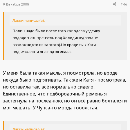
9 Декабрь 2005
#46
Лакки написал(а):
Полин надо было после того как одела уздечку
пододогнать трензель под Холодинку(вполне
возможно,что из-за этого).Но вроде ты к Кати
подьезжала ,и она подтягивала.
У меня была такая мысль, я посмотрела, но вроде
некуда было подтягивать. Так же и Катя - посмотрела,
но оставила так, всё нормально сидело.
Единственное, что подбородочный ремень я
застегнула на последнюю, но он всё равно болтался и
мог мешать. У Чупса-то морда тооолстая.
Лакки написал(а):