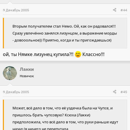
9 Декабрь 2005
#44
Вторым получателем стал Немо. Ой, как он радовался!!!
Сразу увлечённо занялся лизунцом, а выражение морды
- довооольное)) Приятно, когда и ты пригождаешься)
ой, ты Нямке лизунец купила?!!
Классно!!!
Лакки
Новичок
9 Декабрь 2005
#45
Может, всё дело в том, что её уздечка была на Чупсе, и
пришлось брать чупсовую? Ксюха (Лакки)
предположила, что всё дело в том, что руки раньше идут
назад (я ничего не перепутала