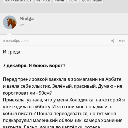
лосиный остров
мелисса
туман
фото
фотография
г
т
т
и
о
а
Mielga
р
н
Pro
т
а
е
ч
8 Декабрь 2005
м
а
#41
ы
л
И среда.
а
7 декабря. Я боюсь ворот?
Перед тренировкой заехала в зоомагазин на Арбате,
и взяла себе хлыстик. Зелёный, красивый. Думаю - не
коротковат ли - 90см?
Приехала, узнала, что у меня Холодинка, на которой я
уже ездила в субботу. И что они мне повадились
кобыл писать? Пошла переодеваться, но тут меня
подкараулил маленький обломчик: камера хранения
закрыта. Ладно, дошла до каптёрки, хотела