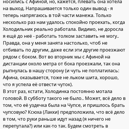
носились с Афиной, но, кажется, плевать она хотела
на выход. Напрашивается только один вывод - я
теперь напрягаюсь в той части манежа. Только
несколько раз нам удалось спокойно проехать, когда
Холодильник реально работала. Видимо, не доросла
я ещё до неё - работать толком заставить не могу..
Правда, она у меня занята настолько, чтоб не
отбивать по другим, даже если эти другие проезжают
рядом с боком. Вот во вторник мы с Афиной на
дистанции около метра от бока проезжали, так она
рыпнулась в нашу сторону (и чуть не поплатилась:
Афина, оказывается, тоже не лыком шита, хорошо,
что я успела её отвести чуток).
В этот раз, кстати, Холодинка постоянно мотала
головой. В субботу такого не было.. Может, всё дело в
том, что её уздечка была на Чупсе, и пришлось брать
чупсовую? Ксюха (Лакки) предположила, что всё дело
в том, что руки раньше идут назад (я ничего не
перепутала?) или как-то так. Будем смотреть в