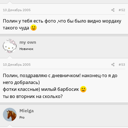
10 Декабрь 2005
#52
Полин у тебя есть фото ,что бы было видно мордаху
такого чуда
my own
Новичок
10 Декабрь 2005
#53
Полин, поздравляю с дневничком! наконец-то я до
него добралась)
фотки классные) милый барбосик
ты во вторник на сколько?
Mielga
Pro