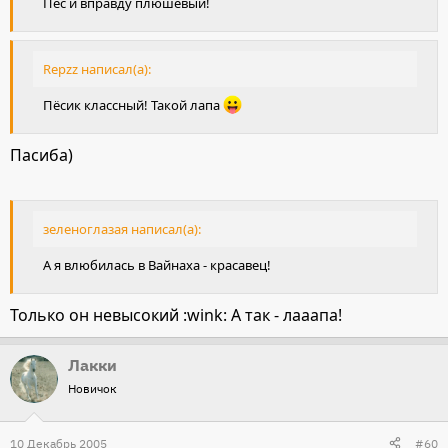
Пес и вправду плюшевый!
Repzz написал(а):
Пёсик классный! Такой лапа
Пасиба)
зеленоглазая написал(а):
А я влюбилась в Вайнаха - красавец!
Только он невысокий :wink: А так - лааапа!
Лакки
Новичок
10 Декабрь 2005
#60