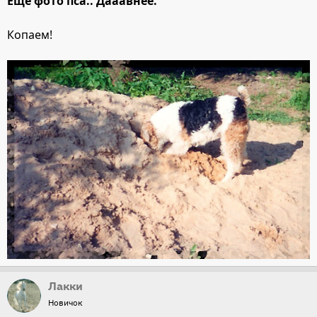
Ещё фото пса.. Дааавнее.
Копаем!
Лакки
Новичок