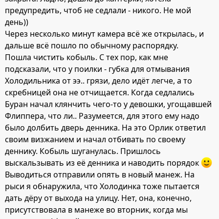
предупредить, чтоб не седлали - никого. Не мой
день))
Через несколько минут камера всё же открылась, и
дальше всё пошло по обычному распорядку.
Пошла чистить кобыль. С тех пор, как мне
подсказали, что у поилки - губка для отмывания
Холодильника от ээ.. грязи, дело идёт легче, а то
скребницей она не отчищается. Когда седлались
Буран начал клянчить чего-то у девошки, угощавшей
Флиппера, что ли.. Разумеется, для этого ему надо
было долбить дверь денника. На это Орлик ответил
своим визжанием и начал отбивать по своему
деннику. Кобыль шуганулась. Пришлось
выскальзывать из её денника и наводить порядок
Выводиться отправили опять в новый манеж. На
рыси я обнаружила, что Холодинка тоже пытается
дать дёру от выхода на улицу. Нет, она, конечно,
присутствовала в манеже во вторник, когда мы