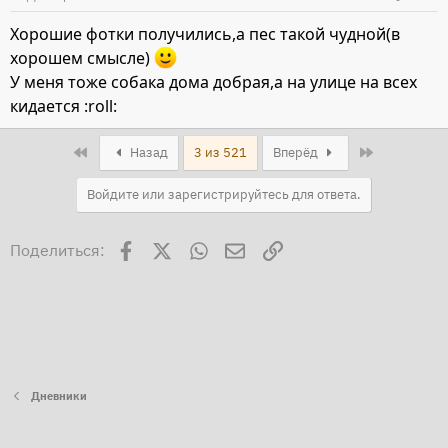
Хорошие фотки получились,а пес такой чудной(в
хорошем смысле)
У меня тоже собака дома добрая,а на улице на всех
кидается :roll:
First
Last
Назад
3 из 521
Вперёд
Войдите или зарегистрируйтесь для ответа.
Facebook
X
WhatsApp
Электронная почта
Ссылка
Поделиться:
Дневники