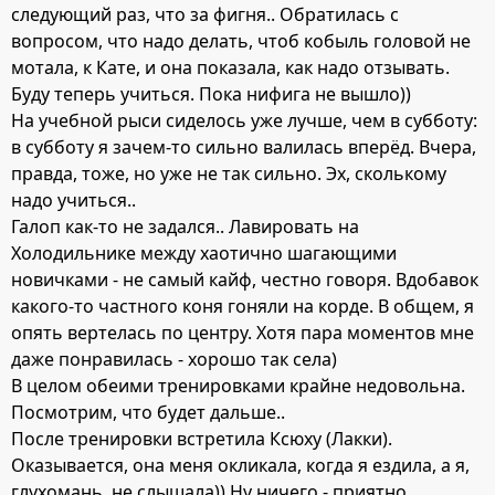
следующий раз, что за фигня.. Обратилась с
вопросом, что надо делать, чтоб кобыль головой не
мотала, к Кате, и она показала, как надо отзывать.
Буду теперь учиться. Пока нифига не вышло))
На учебной рыси сиделось уже лучше, чем в субботу:
в субботу я зачем-то сильно валилась вперёд. Вчера,
правда, тоже, но уже не так сильно. Эх, сколькому
надо учиться..
Галоп как-то не задался.. Лавировать на
Холодильнике между хаотично шагающими
новичками - не самый кайф, честно говоря. Вдобавок
какого-то частного коня гоняли на корде. В общем, я
опять вертелась по центру. Хотя пара моментов мне
даже понравилась - хорошо так села)
В целом обеими тренировками крайне недовольна.
Посмотрим, что будет дальше..
После тренировки встретила Ксюху (Лакки).
Оказывается, она меня окликала, когда я ездила, а я,
глухомань, не слышала)) Ну ничего - приятно