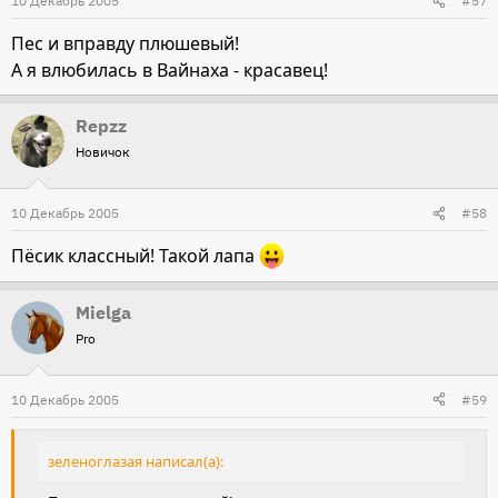
10 Декабрь 2005
#57
Пес и вправду плюшевый!
А я влюбилась в Вайнаха - красавец!
Repzz
Новичок
10 Декабрь 2005
#58
Пёсик классный! Такой лапа
Mielga
Pro
10 Декабрь 2005
#59
зеленоглазая написал(а):