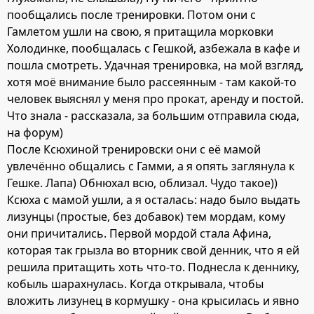
пообщались после тренировки. Потом они с
Гамлетом ушли на свою, я притащила морковки
Холодинке, пообщалась с Гешкой, азбежала в кафе и
пошла смотреть. Удачная тренировка, на мой взгляд,
хотя моё внимание было рассеянным - там какой-то
человек выяснял у меня про прокат, аренду и постой.
Что знала - рассказала, за большим отправила сюда,
на форум)
После Ксюхиной тренировски они с её мамой
увлечённо общались с Гамми, а я опять заглянула к
Гешке. Лапа) Обнюхал всю, облизал. Чудо такое))
Ксюха с мамой ушли, а я осталась: надо было выдать
лизунцы (простые, без добавок) тем мордам, кому
они причитались. Первой мордой стала Афина,
которая так грызла во вторник свой денник, что я ей
решила притащить хоть что-то. Поднесла к деннику,
кобыль шарахнулась. Когда открывала, чтобы
вложить лизунец в кормушку - она крысилась и явно