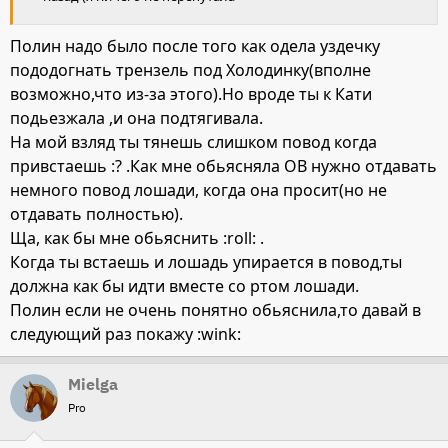
Полин надо было после того как одела уздечку
пододогнать трензель под Холодинку(вполне
возможно,что из-за этого).Но вроде ты к Кати
подьезжала ,и она подтягивала.
На мой взляд ты тянешь слишком повод когда
привстаешь :? .Как мне обьясняла ОВ нужно отдавать
немного повод лошади, когда она просит(но не
отдавать полностью).
Ща, как бы мне обьяснить :roll: .
Когда ты встаешь и лошадь упирается в повод,ты
должна как бы идти вместе со ртом лошади.
Полин если не очень понятно обьяснила,то давай в
следующий раз покажу :wink:
Mielga
Pro