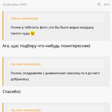
10 Декабрь 2005
#54
Лакки написал(а):
Полин у тебя есть фото ,что бы было видно мордаху
такого чуда
Ага, щас подберу что-нибудь поинтереснее)
my own написал(а):
Полин, поздравляю с дневничком! наконец-то я до него
добралась)
Спасибо)
my own написал(а):