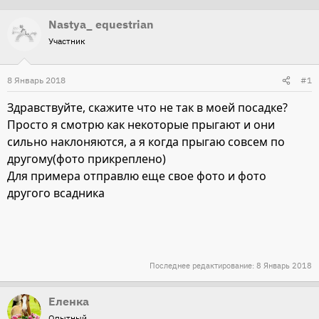
т
т
Nastya_ equestrian
о
а
Участник
р
н
т
а
8 Январь 2018
#1
е
ч
м
а
Здравствуйте, скажите что не так в моей посадке?
ы
л
Просто я смотрю как некоторые прыгают и они
а
сильно наклоняются, а я когда прыгаю совсем по
другому(фото прикреплено)
Для примера отправлю еще свое фото и фото
другого всадника
Последнее редактирование:
8 Январь 2018
Еленка
Опытный