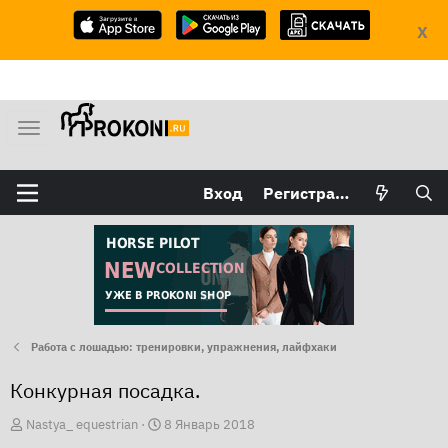
X
М
е
н
Вход
Регистрация
ю
Работа с лошадью: тренировки, упражнения, лайфхаки
Конкурная посадка.
А
Д
Nastya_ equestrian
8 Январь 2018
в
а