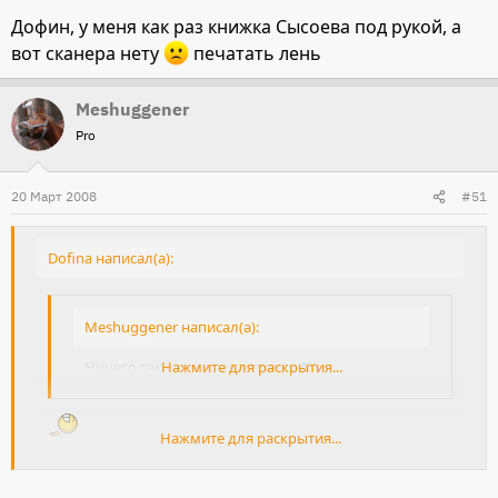
Дофин, у меня как раз книжка Сысоева под рукой, а
вот сканера нету
печатать лень
Meshuggener
Pro
20 Март 2008
#51
Dofina написал(а):
Meshuggener написал(а):
Ничего так уздечка у девушки %)
Нажмите для раскрытия...
Нажмите для раскрытия...
Да и у лошади вполне приличная