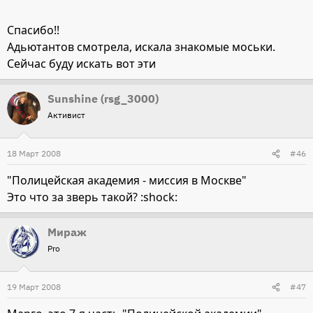
Абдуловым, "Цена сокровищ" и т.д.
Спасибо!!
Адьютантов смотрела, искала знакомые моськи.
Сейчас буду искать вот эти
Sunshine (rsg_3000)
Активист
18 Март 2008
#46
"Полицейская академия - миссия в Москве"
Это что за зверь такой? :shock:
Мираж
Pro
19 Март 2008
#47