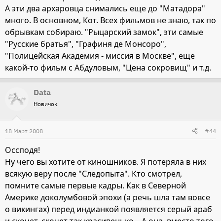
А эти два архаровца снимались еще до "Матадора"
много. В основном, Кот. Всех фильмов не знаю, так по
обрывкам собираю. "Рыцарский замок", эти самые
"Русские братья", "Графиня де Монсоро",
"Полицейская Академия - миссия в Москве", еще
какой-то фильм с Абдуловым, "Цена сокровищ" и т.д.
Data
Новичок
18 Март 2008
#44
Оссподя!
Ну чего вы хотите от киношников. Я потеряла в них
всякую веру после "Следопыта". Кто смотрел,
помните самые первые кадры. Как в Северной
Америке доколумбовой эпохи (а речь шла там вовсе
о викингах) перед индианкой появляется серый араб
и скочет, скочет так красивенько... А она, вместо того,