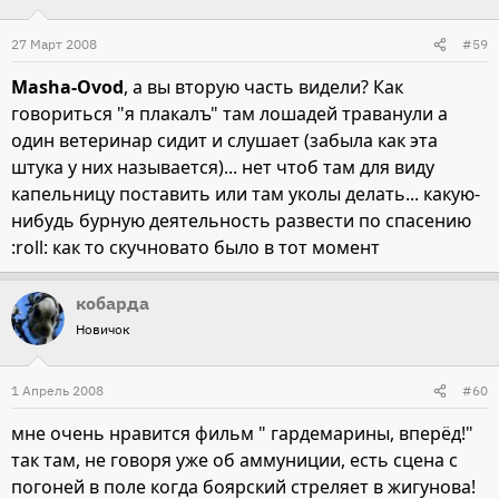
27 Март 2008
#59
Masha-Ovod
, а вы вторую часть видели? Как
говориться "я плакалъ" там лошадей траванули а
один ветеринар сидит и слушает (забыла как эта
штука у них называется)... нет чтоб там для виду
капельницу поставить или там уколы делать... какую-
нибудь бурную деятельность развести по спасению
:roll: как то скучновато было в тот момент
кобарда
Новичок
1 Апрель 2008
#60
мне очень нравится фильм " гардемарины, вперёд!"
так там, не говоря уже об аммуниции, есть сцена с
погоней в поле когда боярский стреляет в жигунова!