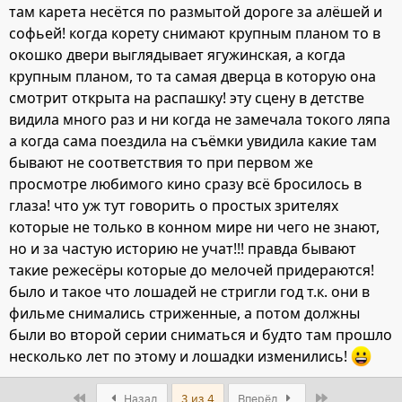
там карета несётся по размытой дороге за алёшей и
софьей! когда корету снимают крупным планом то в
окошко двери выглядывает ягужинская, а когда
крупным планом, то та самая дверца в которую она
смотрит открыта на распашку! эту сцену в детстве
видила много раз и ни когда не замечала токого ляпа
а когда сама поездила на съёмки увидила какие там
бывают не соответствия то при первом же
просмотре любимого кино сразу всё бросилось в
глаза! что уж тут говорить о простых зрителях
которые не только в конном мире ни чего не знают,
но и за частую историю не учат!!! правда бывают
такие режесёры которые до мелочей придераются!
было и такое что лошадей не стригли год т.к. они в
фильме снимались стриженные, а потом должны
были во второй серии сниматься и будто там прошло
несколько лет по этому и лошадки изменились!
First
Last
Назад
3 из 4
Вперёд