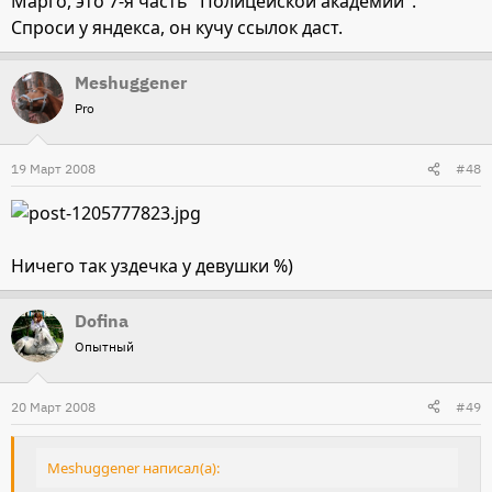
Марго, это 7-я часть "Полицейской академии".
Спроси у яндекса, он кучу ссылок даст.
Meshuggener
Pro
19 Март 2008
#48
Ничего так уздечка у девушки %)
Dofina
Опытный
20 Март 2008
#49
Meshuggener написал(а):