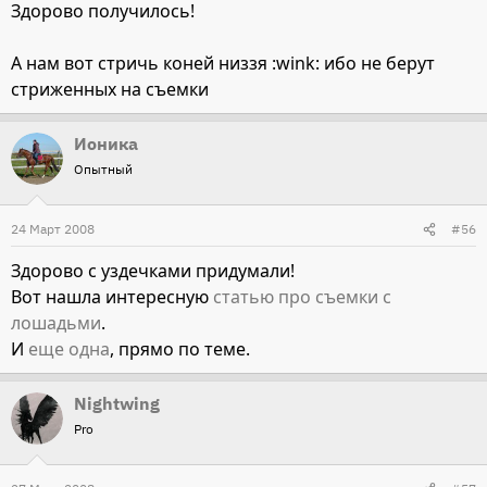
Здорово получилось!
А нам вот стричь коней низзя :wink: ибо не берут
стриженных на съемки
Ионика
Опытный
24 Март 2008
#56
Здорово с уздечками придумали!
Вот нашла интересную
статью про съемки с
лошадьми
.
И
еще одна
, прямо по теме.
Nightwing
Pro