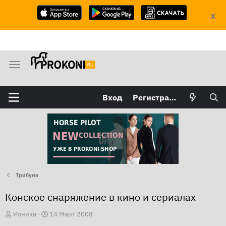
X
М
е
н
Вход
Регистрация
ю
Трибуна
Конское снаряжение в кино и сериалах
А
Д
Ионика
14 Март 2008
в
а