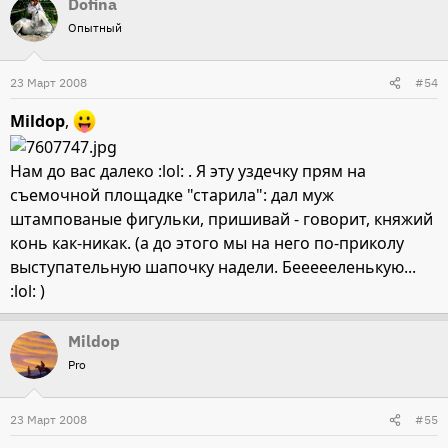
Dofina
Опытный
23 Март 2008
#54
Mildop
,
Нам до вас далеко :lol: . Я эту уздечку прям на
съемочной площадке "старила": дал муж
штампованые фигульки, пришивай - говорит, княжий
конь как-никак. (а до этого мы на него по-приколу
выступательную шапочку надели. Беееееленькую...
:lol: )
Mildop
Pro
23 Март 2008
#55