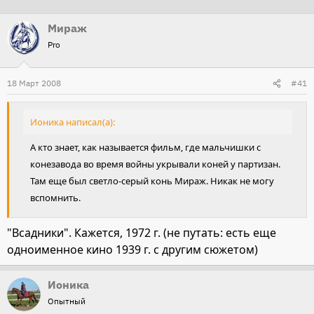
т
т
Мираж
о
а
Pro
р
н
т
а
18 Март 2008
е
ч
#41
м
а
ы
л
Ионика написал(а):
а
А кто знает, как называется фильм, где мальчишки с
конезавода во время войны укрывали коней у партизан.
Там еще был светло-серый конь Мираж. Никак не могу
вспомнить.
"Всадники". Кажется, 1972 г. (не путать: есть еще
одноименное кино 1939 г. с другим сюжетом)
Ионика
Опытный