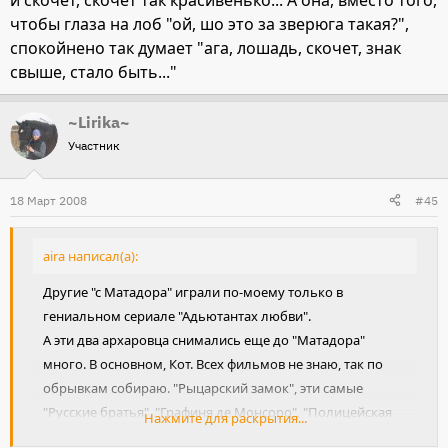
чтобы глаза на лоб "ой, шо это за зверюга такая?",
спокойнено так думает "ага, лошадь, скочет, знак
свыше, стало быть..."
~Lirika~
Участник
18 Март 2008
#45
aira написал(а):
Другие "с Матадора" играли по-моему только в
гениальном сериале "Адьютантах любви".
А эти два архаровца снимались еще до "Матадора"
много. В основном, Кот. Всех фильмов не знаю, так по
обрывкам собираю. "Рыцарский замок", эти самые
"Русские братья", "Графиня де Монсоро", "Полицейская
Нажмите для раскрытия...
Академия - миссия в Москве", еще какой-то фильм с