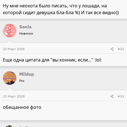
Ну мне неохота было писать, что у лошади, на
которой сидит девушка бла-бла %) И так все видно))
Sonia
Новичок
20 Март 2008
#52
Еще одна цитата для "вы конник, если..." :lol:
Mildop
Pro
23 Март 2008
#53
обещанное фото