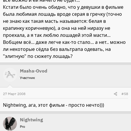
всё можно и ей ничего не будет...
Кстати было очень обидно, что у девушки в фильме
была любимая лошадь вроде серая в гречку (точно
не знаю как такая масть называется: белая в
крапинку коричневую), а она на ней ниразу не
проехала, а я так люблю лошадей этой масти...
Вобщем всё... даже легче как-то стало... а нет.. можно
ли некоторые сёдла без вальтрапа одевать, на
"элитную" по сюжету лошадь?
Masha-Ovod
Участник
27 Март 2008
#58
Nightwing, ага, этот фильм - просто нечто)))
Nightwing
Pro