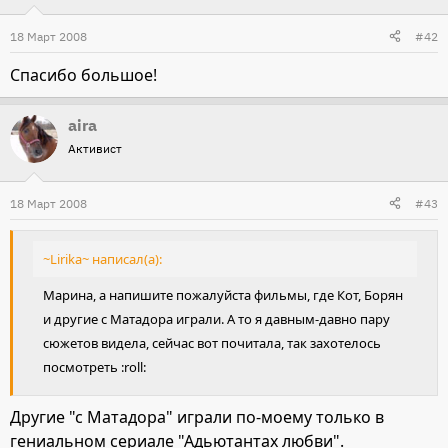
18 Март 2008
#42
Спасибо большое!
aira
Активист
18 Март 2008
#43
~Lirika~ написал(а):
Марина, а напишите пожалуйста фильмы, где Кот, Борян
и другие с Матадора играли. А то я давным-давно пару
сюжетов видела, сейчас вот почитала, так захотелось
посмотреть :roll:
Другие "с Матадора" играли по-моему только в
гениальном сериале "Адьютантах любви".