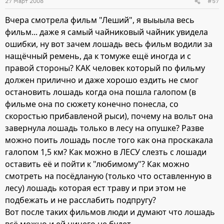
27 Март 2008
#57
Вчера смотрела фильм "Леший", я выыыла весь
фильм... даже я самый чайниковый чайник увидела
ошибки, ну вот зачем лошадь весь фильм водили за
нащёчный ремень, да к томуже ещё иногда и с
правой стороны? КАК человек который по фильму
должен прилично и даже хорошо ездить не смог
остановить лошадь когда она пошла галопом (в
фильме она по сюжету конечно понесла, со
скоростью прибавленой рыси), почему на вольт она
завернула лошадь только в лесу на опушке? Разве
можно поить лошадь после того как она проскакала
галопом 1,5 км? Как можно в ЛЕСУ слезть с лошади
оставить её и пойти к "любимому"? Как можно
смотреть на посёдланую (только что оставленную в
лесу) лошадь которая ест траву и при этом не
подбежать и не расслабить подпругу?
Вот после таких фильмов люди и думают что лошадь