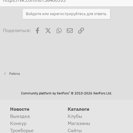
https://vk.com/id138460593
Войдите или зарегистрируйтесь для ответа.
Facebook
X
WhatsApp
Электронная почта
Ссылка
Поделиться:
Работа
®
Community platform by XenForo
© 2010-2026 XenForo Ltd.
Новости
Каталоги
Выездка
Клубы
Конкур
Магазины
Троеборье
Сайты