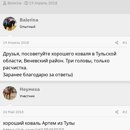
А
Д
Balerina
19 Апрель 2018
в
а
т
т
Balerina
о
а
Опытный
р
н
т
а
19 Апрель 2018
#1
е
ч
м
а
Друзья, посоветуйте хорошего коваля в Тульской
ы
л
области, Веневский район. Три головы, только
а
расчистка.
Заранее благодарю за ответы)
Неумеха
Участник
24 Май 2018
#2
хороший коваль Артем из Тулы