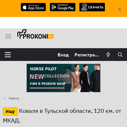
X
М
е
н
Вход
Регистрация
ю
Работа
Коваля в Тульской области, 120 км. от
Ищу
МКАД.