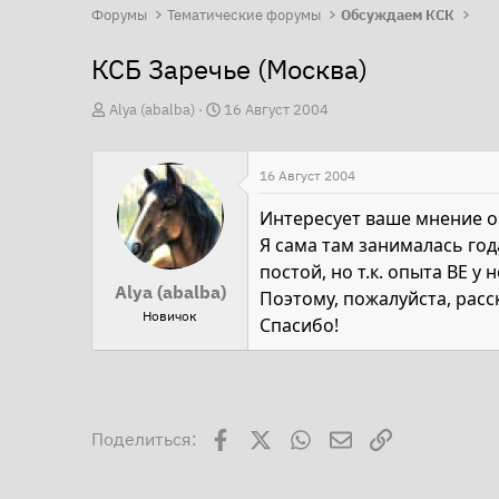
Форумы
Тематические форумы
Обсуждаем КСК
КСБ Заречье (Москва)
А
Д
Alya (abalba)
16 Август 2004
в
а
т
т
16 Август 2004
о
а
р
н
Интересует ваше мнение о п
т
а
Я сама там занималась года
е
ч
постой, но т.к. опыта ВЕ у
Alya (abalba)
м
а
Поэтому, пожалуйста, расск
Новичок
ы
л
Спасибо!
а
Facebook
X
WhatsApp
Электронная поч
Ссылка
Поделиться: