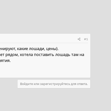
#1
енируют, какие лошади, цены).
ивет рядом, хотела поставить лошадь там на
нятия.
Войдите или зарегистрируйтесь для ответа.