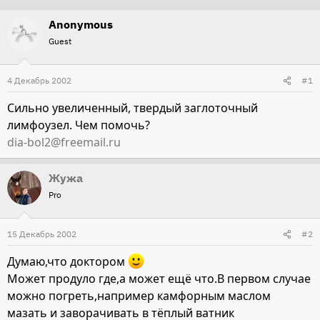
т
т
Anonymous
о
а
Guest
р
н
т
а
4 Декабрь 2002
#1
е
ч
м
а
Сильно увеличенный, твердый заглоточный
ы
л
лимфоузел. Чем помочь?
а
dia-bol2@freemail.ru
Жужа
Pro
15 Декабрь 2002
#2
Думаю,что доктором
Может продуло где,а может ещё что.В первом случае
можно погреть,например камфорным маслом
мазать и заворачивать в тёплый ватник