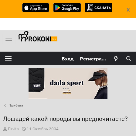
X
М
е
н
Вход
Регистрация
ю
Трибуна
Лошадей какой породы вы предпочитаете?
А
Д
Ekvita
11 Октябрь 2004
в
а