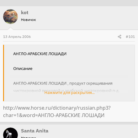
т
т
kot
о
а
Новичок
р
н
т
а
13 Апрель 2006
е
ч
#101
м
а
ы
л
АНГЛО-АРАБСКИЕ ЛОШАДИ
а
Описание
АНГЛО-АРАБСКИЕ ЛОШАДИ , продукт скрещивания
чистокровной верховой и арабской чистокровной п-д.
Нажмите для раскрытия...
Если один из родителей не чистокровный, потомство
считают полукровным англо-арабским, напр, венгер. п-
http://www.horse.ru/dictionary/russian.php3?
ду гидран. Особенно широко разводят в Польше и
char=1&word=АНГЛО-АРАБСКИЕ ЛОШАДИ
Франции.
Santa Anita
Новичок