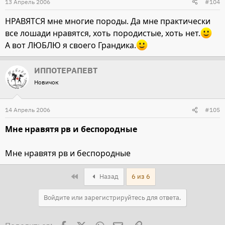
13 Апрель 2006
#104
НРАВЯТСЯ мне многие породы. Да мне практически
все лошади нравятся, хоть породистые, хоть нет.
А вот ЛЮБЛЮ я своего Грандика.
ИППОТЕРАПЕВТ
Новичок
14 Апрель 2006
#105
Мне нравятя рв и беспородные
Мне нравятя рв и беспородные
First
Назад
6 из 6
Войдите или зарегистрируйтесь для ответа.
Facebook
X
WhatsApp
Электронная почта
Ссылка